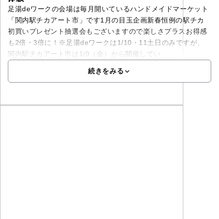
足湯deワークの会場は毎月開いているハンドメイドマーケット
「関内駅チカアート市」です1月の目玉企画新春恒例の駅チカ
初買いプレゼント抽選会もございますので楽しさプラスお得感
も2倍・3倍に！※足湯deワークは1/10・11土日のみですが、
関内駅チカアート市は1/9（金）から開催してい
続きをみる