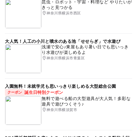
昆虫・ロボット・宇宙・料理など やりたいが
きっと見つかる
入場無料
雨の日でもOK
ハンドメイド
大人の料金詳細
神奈川県横浜市西区
ストリートピアノ
駅チカ
ワークショップ参加や作品購入は有料
大人気！人工の小川と噴水のある池「せせらぎ」で水遊び
浅瀬で安心♪東屋もあり暑い日でも思いっき
り水遊びが楽しめるよ
神奈川県横浜市青葉区
入園無料！未就学児も思いっきり楽しめる大型総合公園
誕生日特別クーポン
クーポン
無料で遊べる船の大型遊具が大人気！多彩な
遊具で遊びつくそう♪
神奈川県横須賀市