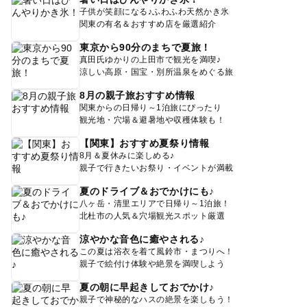
子供が笑顔になる♪ふわふわ天然かき氷
関東の有名＆おすすめ店を厳選紹介
東京から90分のまちで夏旅！
真田氏ゆかりの上田市で観光を満喫♪
涼しい高原・国宝・別所温泉をめぐる旅
8月の親子旅おすすめ情報
関東からの日帰り～1泊旅にぴったり
観光地・穴場＆避暑地や収穫体験も！
【関東】おすすめ夏祭り情報
8月＆夏休みに楽しめる♪
親子で行きたいお祭り・イベントが満載
夏のドライブ＆おでかけにも♪
八ヶ岳・清里エリアで日帰り～1泊旅！
北杜市の人気＆穴場観光スポット厳選
涼やかな音色に癒やされる♪
この夏は浴衣を着て風鈴市・まつりへ！
親子で絵付け体験や絶景を満喫しよう
夏の朝に早起きしておでかけ♪
親子で神秘的なハスの絶景を楽しもう！