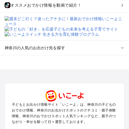
オススメおでかけ情報を動画で紹介！
神奈川の人気のお出かけ先を探す
神奈川のエリアからプール子ども連れのお出かけスポッ
トを探す
横浜・みなとみらい・中華街・ベイエリア・金沢八景のプール
お出かけ
鎌倉・湘南（藤沢・茅ヶ崎・平塚周辺）のプールお出かけ
小田原・熱海・湯河原・真鶴のプールお出かけ
町田・相模原・愛川・上野原のプールお出かけ
子どもとお出かけ情報サイト「いこーよ」は、神奈川の子どもの
新横浜・港北エリア・日吉・青葉台・鶴見のプールお出かけ
おでかけ情報、神奈川のお出かけスポットのクチコミ・親子体験
川崎のプールお出かけ
情報、神奈川のおでかけスポット人気ランキングなど、親子のつ
海老名・厚木のプールお出かけ
ながり・幸せを願って日々運営しております。
三浦半島（横須賀・三浦）のプールお出かけ