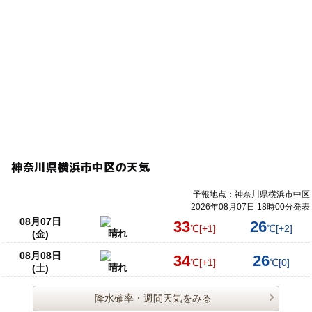
神奈川県横浜市中区の天気
予報地点：神奈川県横浜市中区
2026年08月07日 18時00分発表
08月07日
33
26
℃
[+1]
℃
[+2]
晴れ
(金)
08月08日
34
26
℃
[+1]
℃
[0]
晴れ
(土)
降水確率・週間天気をみる