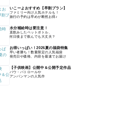
いこーよおすすめ【早割プラン】
ファミリー向け人気ホテルも！
旅行の予約は早めが断然お得♪
水分補給時は要注意！
直飲みしたペットボトル、
何日後まで飲んでも大丈夫？
お得いっぱい！2026夏の福袋特集
早い者勝ち！数量限定の人気福袋
発売日や価格、内容を最速でお届け
【子供映画】公開中＆公開予定作品
パウ・パトロールや
アンパンマンの人気作