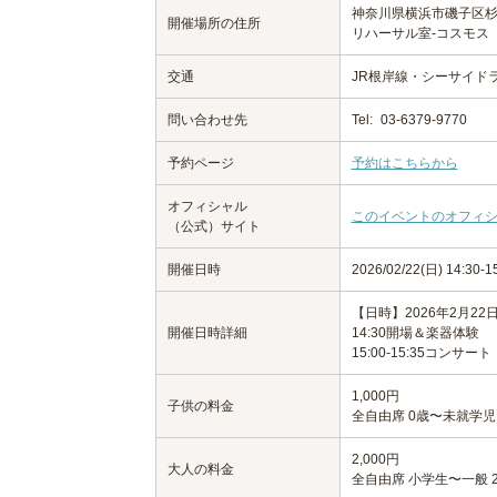
神奈川県横浜市磯子区杉
開催場所の住所
リハーサル室-コスモス
交通
JR根岸線・シーサイド
問い合わせ先
Tel:
03-6379-9770
予約ページ
予約はこちらから
オフィシャル
このイベントのオフィ
（公式）サイト
開催日時
2026/02/22(日) 14:30
【日時】2026年2月22日
開催日時詳細
14:30開場＆楽器体験
15:00-15:35コンサート
1,000円
子供の料金
全自由席 0歳〜未就学児まで
2,000円
大人の料金
全自由席 小学生〜一般 2