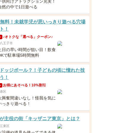
子供向けアトラクション充実！
自然の中で1日遊べる
歳無料！未就学児が思いっきり遊べる穴場
ト！
♪オトクな「選べる」クーポン♪
ン
八王子市
土日の早い時間が狙い目！飲食
OKで駐車場5時間無料
ドッジボール？！子どもの頃に憧れた技
う！
お得にあそべる！10%割引
ン
港区
大興奮間違いなし！怪我を気に
いっきり遊べる！
が主役の街「キッザニア東京」とは？
江東区
な設備や道具を使ってできる体