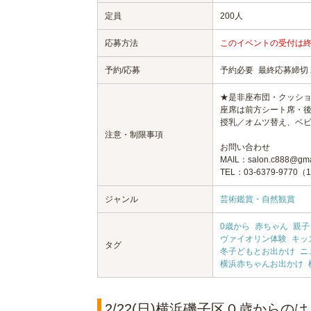
定員
200人
応募方法
このイベントの受付は
予約/応募
予約必要
最終応募締切 20
★是非座布団・クッシ
座席は前方シート席・
授乳／オムツ替え、ベ
注意・制限事項
お問い合わせ
MAIL：salon.c888@gma
TEL：03-6379-9770
ジャンル
芸術鑑賞・自然観賞
0歳から
赤ちゃん
親子
ヴァイオリン体験
キッ
タグ
冬子どもとお出かけ
ニ
横浜赤ちゃんお出かけ
2/22(日)横浜磯子区０歳から