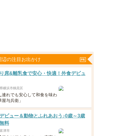
周辺の注目お出かけ
り席&離乳食で安心・快適！外食デビュ
県横浜市鶴見区
ん連れでも安心して和食を味わ
華屋与兵衛」
デビュー＆動物とふれあおう♪0歳～3歳
無料
富津市