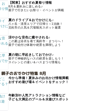
【関東】おすすめ夏祭り情報
8月＆夏休みに楽しめる♪
親子で行きたいお祭り・イベントが満載
夏のドライブ＆おでかけにも♪
八ヶ岳・清里エリアで日帰り～1泊旅！
北杜市の人気＆穴場観光スポット厳選
涼やかな音色に癒やされる♪
この夏は浴衣を着て風鈴市・まつりへ！
親子で絵付け体験や絶景を満喫しよう
夏の朝に早起きしておでかけ♪
親子で神秘的なハスの絶景を楽しもう！
スイレンとの違い＆ハスまつり情報も
 親子のおでかけ特集 8月
今から準備！夏休みのお出かけ情報満載
おすすめ遊び場＆イベントをチェック！
年齢別や人気アトラクション情報など
子ども大満足のプール＆水遊びスポット