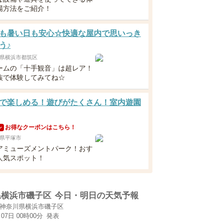
場方法をご紹介！
も暑い日も安心☆快適な屋内で思いっき
う♪
県横浜市都筑区
ームの「十手観音」は超レア！
族で体験してみてね☆
で楽しめる！遊びがたくさん！室内遊園
お得なクーポンはこちら！
ン
県平塚市
アミューズメントパーク！おす
人気スポット！
県横浜市磯子区
今日・明日の天気予報
神奈川県横浜市磯子区
月07日 00時00分
発表