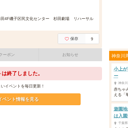
新杉田4F磯子区民文化センター 杉田劇場 リハーサル
保存
9
クーポン
お知らせ
神奈川
小上が
トは終了しました。
ー
神奈川
しいイベントを毎日更新！
赤ちゃ
える「
イベント情報を見る
遊園地
は入園
千葉県