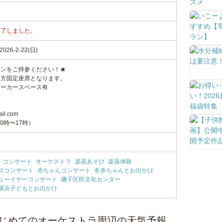
終了しました。
26-2-22(日)
ョンをご持参ください！★
後方固定座席となります。
ビーカースペース有
il.com
（10時〜17時）
コンサート
オーケストラ
楽器あそび
楽器体験
ズコンサート
赤ちゃんコンサート
冬赤ちゃんとお出かけ
ューイヤーコンサート
磯子区民文化センター
横浜子どもとお出かけ
のはじめてのオーケストラ周辺の天気予報