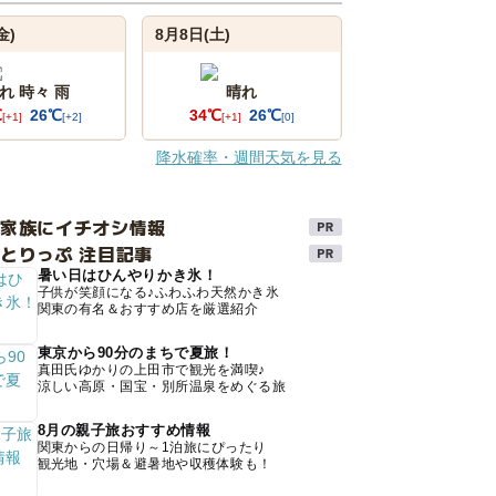
金)
8月8日(土)
れ 時々 雨
晴れ
℃
26℃
34℃
26℃
[+1]
[+2]
[+1]
[0]
降水確率・週間天気を見る
け家族にイチオシ情報
とりっぷ 注目記事
暑い日はひんやりかき氷！
子供が笑顔になる♪ふわふわ天然かき氷
関東の有名＆おすすめ店を厳選紹介
東京から90分のまちで夏旅！
真田氏ゆかりの上田市で観光を満喫♪
涼しい高原・国宝・別所温泉をめぐる旅
8月の親子旅おすすめ情報
関東からの日帰り～1泊旅にぴったり
観光地・穴場＆避暑地や収穫体験も！