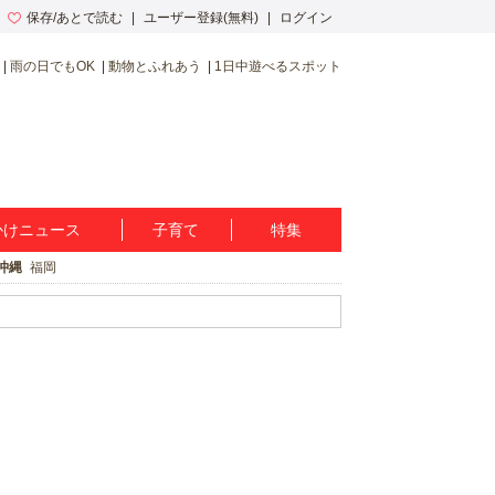
保存/あとで読む
ユーザー登録(無料)
ログイン
雨の日でもOK
動物とふれあう
1日中遊べるスポット
かけニュース
子育て
特集
沖縄
福岡