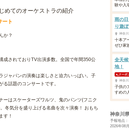
験や入
のはじめてのオーケストラの紹介
雨の日
サート
り遊ぼ
神奈川
んか？
十本ア
ぜひ家
成されておりTV出演多数。全国で年間350公
全天候
地！
クーポ
ラジャパンの演奏は楽しさと迫力いっぱい。子
神奈川
がる話題のコンサートです。
子供の
すめの
ナーはスケーターズワルツ、鬼のパンツ(フニク
か。冬気分を盛り上げる名曲を次々演奏！ おもち
神奈川
ます！
予報地点：
2026年08