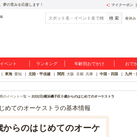
、夢の育みを応援します！
マイクーポン
春休み
イベント
ランキング
年齢別おでかけ
おで
東海
愛知
北陸・甲信越
関西
大阪
京都
兵庫
中国・四国
九州・
県のイベント一覧
2/22(日)横浜磯子区０歳からのはじめてのオーケストラ
のはじめてのオーケストラの基本情報
区０歳からのはじめてのオーケ