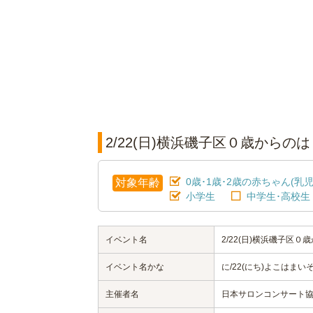
2/22(日)横浜磯子区０歳から
0歳･1歳･2歳の赤ちゃん(乳児
対象年齢
小学生
中学生･高校生
イベント名
2/22(日)横浜磯子区
イベント名かな
に/22(にち)よこは
主催者名
日本サロンコンサート