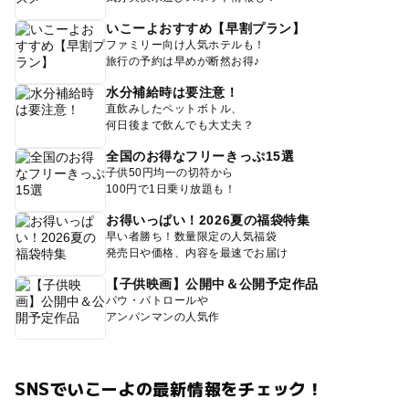
いこーよおすすめ【早割プラン】
ファミリー向け人気ホテルも！
旅行の予約は早めが断然お得♪
水分補給時は要注意！
直飲みしたペットボトル、
何日後まで飲んでも大丈夫？
全国のお得なフリーきっぷ15選
子供50円均一の切符から
100円で1日乗り放題も！
お得いっぱい！2026夏の福袋特集
早い者勝ち！数量限定の人気福袋
発売日や価格、内容を最速でお届け
【子供映画】公開中＆公開予定作品
パウ・パトロールや
アンパンマンの人気作
SNSでいこーよの最新情報をチェック！