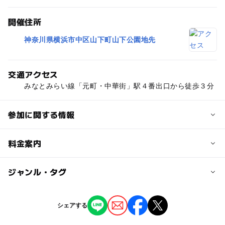
開催住所
神奈川県横浜市中区山下町山下公園地先
交通アクセス
みなとみらい線「元町・中華街」駅４番出口から徒歩３分
参加に関する情報
定員
料金案内
5人
子供の料金
ジャンル・タグ
定員詳細
100円
各回5名
ジャンル
シェアする
子供の料金詳細
ものづくり・学び体験
対象年齢
小中高校生100円