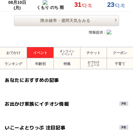
08月10日
31
23
℃
[-3]
℃
[-3]
くもり のち 雨
(月)
降水確率・週間天気をみる
情報提供：
オンライン
おでかけ
イベント
チケット
クーポン
イベント
おでかけ
ランキング
年齢別
特集
子育て
ニュース
あなたにおすすめの記事
お出かけ家族にイチオシ情報
いこーよとりっぷ 注目記事