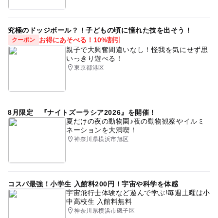
究極のドッジボール？！子どもの頃に憧れた技を出そう！
お得にあそべる！10%割引
クーポン
親子で大興奮間違いなし！怪我を気にせず思
いっきり遊べる！
東京都港区
8月限定 『ナイトズーラシア2026』を開催！
夏だけの夜の動物園♪夜の動物観察やイルミ
ネーションを大満喫！
神奈川県横浜市旭区
コスパ最強！小学生 入館料200円！宇宙や科学を体感
宇宙飛行士体験など遊んで学ぶ!毎週土曜は小
中高校生 入館料無料
神奈川県横浜市磯子区