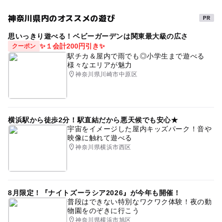
小学生
中学生･高校生
大人
神奈川県内のオススメの遊び
大人の料金
予約/応募
思いっきり遊べる！ベビーガーデンは関東最大級の広さ
300円
✨１会計200円引き✨
クーポン
予約必要
駅チカ＆屋内で雨でも◎小学生まで遊べる
最終応募締切 2026-1-31(土)
大人の料金詳細
様々なエリアが魅力
神奈川県川崎市中原区
一般300円 シニア200円
注意・制限事項
応募多数の場合は、抽選となります。
ご参加の際は動きやすい服装、靴でお越しください。
横浜駅から徒歩2分！駅直結だから悪天候でも安心★
小学生は保護者の同伴が必要です。
宇宙をイメージした屋内キッズパーク！音や
当選した方には、折り返しご連絡いたします。
映像に触れて遊べる
悪天候等やむを得ずイベントを中止する場合がございま
神奈川県横浜市西区
す。中止の際は、日本郵船氷川丸HPにてご案内いたしま
す。
8月限定！『ナイトズーラシア2026』が今年も開催！
応募方法
普段はできない特別なワクワク体験！夜の動
物園をのぞきに行こう
このイベントの受付は終了しました。
神奈川県横浜市旭区