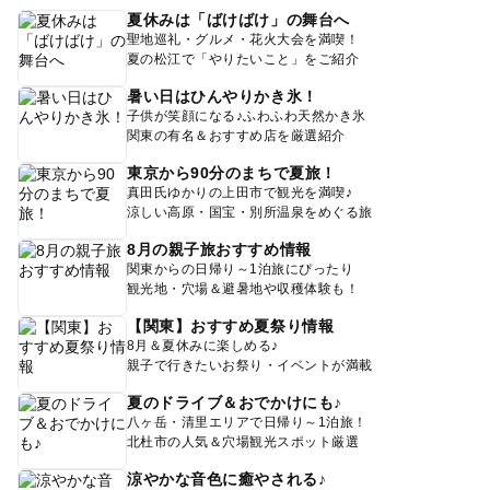
夏休みは「ばけばけ」の舞台へ
聖地巡礼・グルメ・花火大会を満喫！
夏の松江で「やりたいこと」をご紹介
暑い日はひんやりかき氷！
子供が笑顔になる♪ふわふわ天然かき氷
関東の有名＆おすすめ店を厳選紹介
東京から90分のまちで夏旅！
真田氏ゆかりの上田市で観光を満喫♪
涼しい高原・国宝・別所温泉をめぐる旅
8月の親子旅おすすめ情報
関東からの日帰り～1泊旅にぴったり
観光地・穴場＆避暑地や収穫体験も！
【関東】おすすめ夏祭り情報
8月＆夏休みに楽しめる♪
親子で行きたいお祭り・イベントが満載
夏のドライブ＆おでかけにも♪
八ヶ岳・清里エリアで日帰り～1泊旅！
北杜市の人気＆穴場観光スポット厳選
涼やかな音色に癒やされる♪