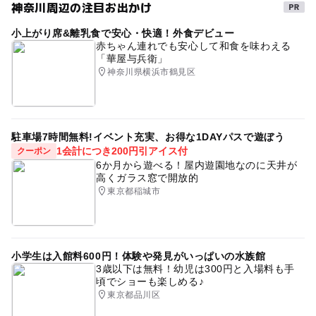
神奈川周辺の注目お出かけ
小上がり席&離乳食で安心・快適！外食デビュー
赤ちゃん連れでも安心して和食を味わえる
「華屋与兵衛」
神奈川県横浜市鶴見区
駐車場7時間無料!イベント充実、お得な1DAYパスで遊ぼう
1会計につき200円引アイス付
クーポン
6か月から遊べる！屋内遊園地なのに天井が
高くガラス窓で開放的
東京都稲城市
小学生は入館料600円！体験や発見がいっぱいの水族館
3歳以下は無料！幼児は300円と入場料も手
頃でショーも楽しめる♪
東京都品川区