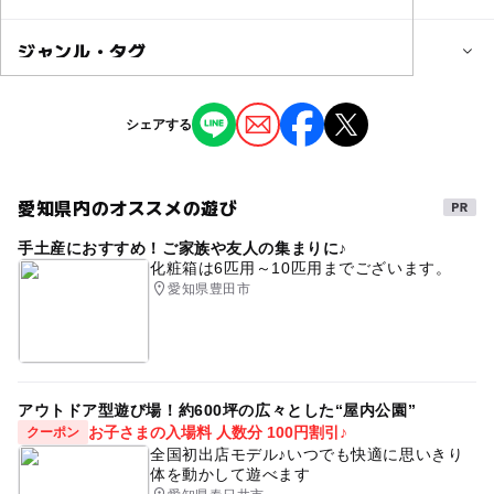
0歳･1歳･2歳の赤ちゃん(乳児･幼児)
3歳･4歳･5歳･6歳(幼児)
子供の料金
ジャンル・タグ
3,020円
予約/応募
ジャンル
シェアする
予約必要
子供の料金詳細
季節のイベント
ものづくり・学び体験
ミニイベント
親子で1セット
予約ページ
きょうだい追加の場合は、おひとり追加につき、+500円を
愛知県内のオススメの遊び
タグ
予約はこちらから
頂戴しております。
（製作とパンの追加）
手土産におすすめ！ご家族や友人の集まりに♪
親子クッキング
パンづくり
パンの成形
化粧箱は6匹用～10匹用までございます。
#雨の日でもOK
夏や冬に室内なのでお勧め
愛知県豊田市
パンづくり教室
#親子で楽しめる
岡崎市パン教室
岡崎イベント
親子でおでかけ
こどもとクッキング
料理体験
パンづくり体験
こども体験イベント
アウトドア型遊び場！約600坪の広々とした“屋内公園”
お子さまの入場料 人数分 100円割引♪
クーポン
育児ライフ
体験型イベント
米粉パン
全国初出店モデル♪いつでも快適に思いきり
体を動かして遊べます