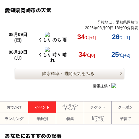
愛知県岡崎市の天気
予報地点：愛知県岡崎市
2026年08月09日 18時00分発表
08月09日
34
26
℃
[+1]
℃
[-1]
くもり のち 雨
(日)
08月10日
34
25
くもり 時々 晴
℃
[0]
℃
[+2]
(月)
れ
降水確率・週間天気をみる
情報提供：
オンライン
おでかけ
イベント
チケット
クーポン
イベント
おでかけ
ランキング
年齢別
特集
子育て
ニュース
あなたにおすすめの記事