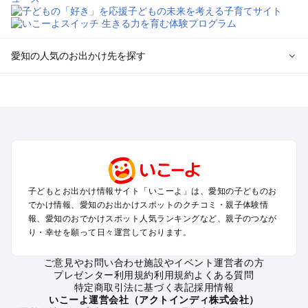
愛知の人気のお出かけ先を探す
愛知のエリアからプール子ども連れのお出かけスポット
を探す
岡崎・豊田・豊橋・三河湾のプールお出かけ
名古屋（名駅・栄・名古屋城・金山・千種）周辺のプールお出
かけ
犬山・一宮・小牧・瀬戸・各務原・尾張のプールお出かけ
知多半島（常滑・半田・南知多）のプールお出かけ
子どもとお出かけ情報サイト「いこーよ」は、愛知の子どものお
でかけ情報、愛知のお出かけスポットのクチコミ・親子体験情
愛知の定番お出かけスポット
報、愛知のおでかけスポット人気ランキングなど、親子のつなが
り・幸せを願って日々運営しております。
愛知の遊園地
愛知の動物園
ご意見やお問い合わせ
施設やイベント運営者の方
愛知のバーベキュー
プレゼンター利用規約
利用規約
よくある質問
愛知の釣り
特定商取引法に基づく表記
採用情報
愛知の牧場
いこーよ運営会社（アクトインディ株式会社）