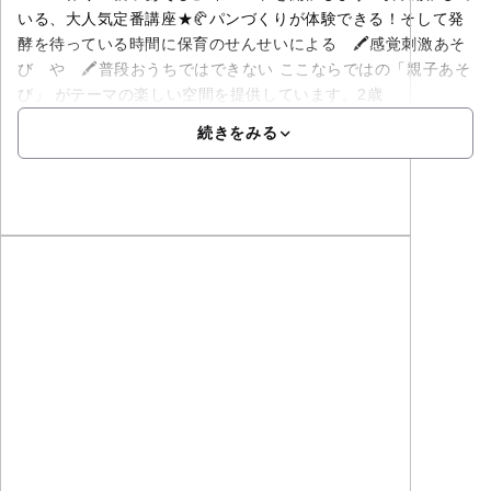
いる、大人気定番講座★🥐パンづくりが体験できる！そして発
酵を待っている時間に保育のせんせいによる 🖍️感覚刺激あそ
び や 🖍️普段おうちではできない ここならではの「親子あそ
び」 がテーマの楽しい空間を提供しています。2歳
続きをみる