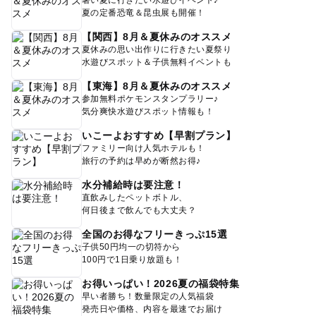
暑い夏に行きたい水遊びイベント♪
夏の定番恐竜＆昆虫展も開催！
【関西】8月＆夏休みのオススメ
夏休みの思い出作りに行きたい夏祭り
水遊びスポット＆子供無料イベントも
【東海】8月＆夏休みのオススメ
参加無料ポケモンスタンプラリー♪
気分爽快水遊びスポット情報も！
いこーよおすすめ【早割プラン】
ファミリー向け人気ホテルも！
旅行の予約は早めが断然お得♪
水分補給時は要注意！
直飲みしたペットボトル、
何日後まで飲んでも大丈夫？
全国のお得なフリーきっぷ15選
子供50円均一の切符から
100円で1日乗り放題も！
お得いっぱい！2026夏の福袋特集
早い者勝ち！数量限定の人気福袋
発売日や価格、内容を最速でお届け