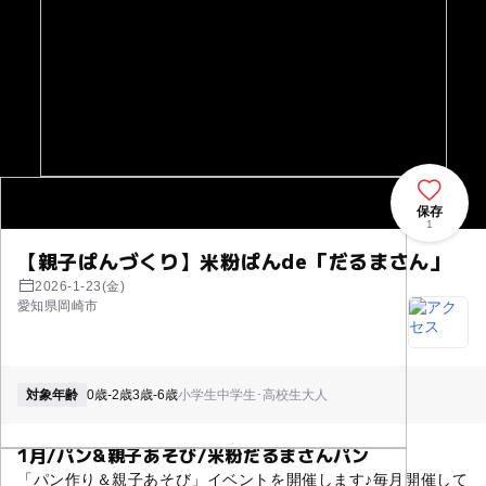
保存
1
【親子ぱんづくり】米粉ぱんde「だるまさん」
2026-1-23(金)
愛知県岡崎市
対象年齢
0歳-2歳
3歳-6歳
小学生
中学生･高校生
大人
1月/パン&親子あそび/米粉だるまさんパン
「パン作り＆親子あそび」イベントを開催します♪毎月開催して