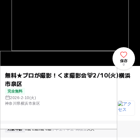
保存
0
無料★プロが撮影！くま撮影会🐻2/10(火)横浜
市泉区
完全無料
2026-2-10(火)
神奈川県横浜市泉区
対象年齢
0歳-2歳
3歳-6歳
小学生
中学生･高校生
大人