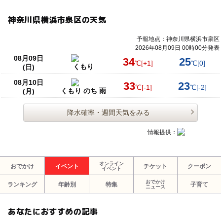
神奈川県横浜市泉区の天気
予報地点：神奈川県横浜市泉区
2026年08月09日 00時00分発表
08月09日
34
25
℃
[+1]
℃
[0]
くもり
(日)
08月10日
33
23
℃
[-1]
℃
[-2]
くもり のち 雨
(月)
降水確率・週間天気をみる
情報提供：
オンライン
おでかけ
イベント
チケット
クーポン
イベント
おでかけ
ランキング
年齢別
特集
子育て
ニュース
あなたにおすすめの記事