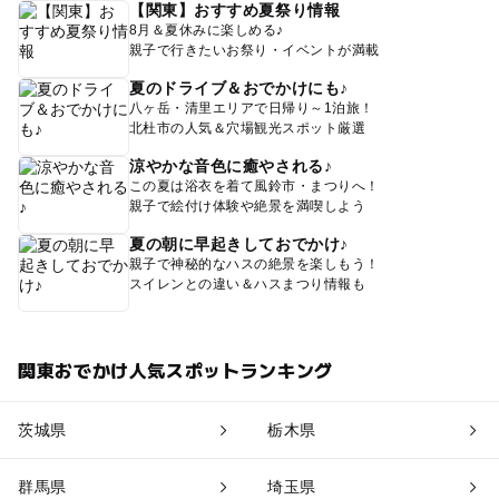
【関東】おすすめ夏祭り情報
8月＆夏休みに楽しめる♪
親子で行きたいお祭り・イベントが満載
夏のドライブ＆おでかけにも♪
八ヶ岳・清里エリアで日帰り～1泊旅！
北杜市の人気＆穴場観光スポット厳選
涼やかな音色に癒やされる♪
この夏は浴衣を着て風鈴市・まつりへ！
親子で絵付け体験や絶景を満喫しよう
夏の朝に早起きしておでかけ♪
親子で神秘的なハスの絶景を楽しもう！
スイレンとの違い＆ハスまつり情報も
関東おでかけ人気スポットランキング
茨城県
栃木県
群馬県
埼玉県