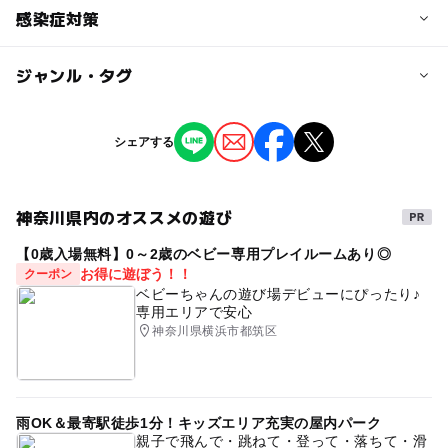
子供の料金
感染症対策
定員詳細
無料
※日程により異なります。詳しくは予約ページでご確認く
ジャンル・タグ
新型コロナ感染症の５類認定に伴い、マスクの着用はお客
ださい。
大人の料金
様の判断に委ねております。 また、同様に現場スタッフの
マスク着用もスタッフ個人に委ねておりますので予めご認
無料
ジャンル
対象年齢
識お願いいたします。
シェアする
撮影イベント
もし、スタッフへのマスク着用をご要望の場合は、ご対応
0歳･1歳･2歳の赤ちゃん(乳児･幼児)
いたしますのでお申し出ください。 マスク着用をご要望さ
3歳･4歳･5歳･6歳(幼児)
大人
れる場合は、お申し込み時の備考にご記載ください。 な
神奈川県内のオススメの遊び
タグ
お、感染症対策の為、衣装のアルコール消毒などは徹底し
予約/応募
【0歳入場無料】0～2歳のベビー専用プレイルームあり◎
プロカメラマンが撮る
プロカメラマンによる撮影
ておりますので安心してご参加ください
予約必要
お得に遊ぼう！！
クーポン
プロのカメラマン
プロカメラマン
こども撮影
最終応募締切 2026-2-9(月)
ベビーちゃんの遊び場デビューにぴったり♪
専用エリアで安心
おやこ撮影
おやこ撮影会
こども撮影会
神奈川県横浜市都筑区
注意・制限事項
キッズ写真撮影
キッズ撮影
カメラ撮影会
カメラ
このイベントはファイナンシャルプランナーにお金や保険
の相談をご希望される方が対象です。
都内
テディベア
くまベビー
夏休み
撮影会
無料相談は、当社にて提携している保険代理店によるサー
雨OK＆最寄駅徒歩1分！キッズエリア充実の屋内パーク
#雨の日でもOK
親子で飛んで・跳ねて・登って・落ちて・滑
ビスです。