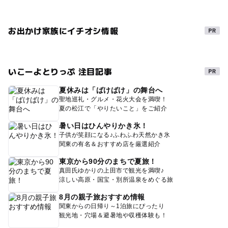
お出かけ家族にイチオシ情報
いこーよとりっぷ 注目記事
夏休みは「ばけばけ」の舞台へ
聖地巡礼・グルメ・花火大会を満喫！
夏の松江で「やりたいこと」をご紹介
暑い日はひんやりかき氷！
子供が笑顔になる♪ふわふわ天然かき氷
関東の有名＆おすすめ店を厳選紹介
東京から90分のまちで夏旅！
真田氏ゆかりの上田市で観光を満喫♪
涼しい高原・国宝・別所温泉をめぐる旅
8月の親子旅おすすめ情報
関東からの日帰り～1泊旅にぴったり
観光地・穴場＆避暑地や収穫体験も！