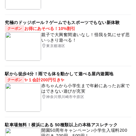
究極のドッジボール？ゲームでもスポーツでもない新体験
お得にあそべる！10%割引
クーポン
親子で大興奮間違いなし！怪我を気にせず思
いっきり遊べる！
東京都港区
駅から徒歩4分！雨でも体を動かして遊べる屋内遊園地
✨１会計200円引き✨
クーポン
赤ちゃんから小学生まで年齢にあったお家で
はできない遊びが充実
神奈川県川崎市中原区
駐車場無料！横浜にある 50種類以上の本格アスレチック
開園50周年キャンペーン♪小学生入場料200
円引き 700円→500円！