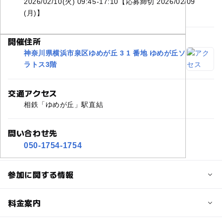
2026/02/10(火) 09:45-17:10【応募締切 2026/02/09
(月)】
開催住所
神奈川県横浜市泉区ゆめが丘 3 1 番地 ゆめが丘ソ
ラトス3階
交通アクセス
相鉄「ゆめが丘」駅直結
問い合わせ先
050-1754-1754
参加に関する情報
定員
料金案内
20人