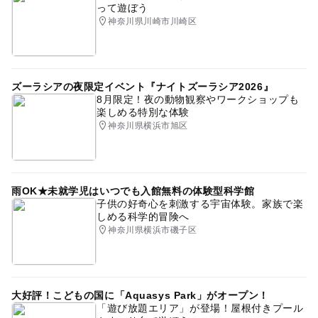
って遊ぼう
撮影会当日に、オンライン相談日を決めてご予約いただき
神奈川県川崎市川崎区
ます。
無料撮影会と相談会がセットのイベントになります。どち
らかのみのご参加はお断りしております。ご了承くださ
い。
ズーラシアの夜限定イベント『ナイトズーラシア2026』
写真データのお渡しは、後日オンライン相談(60分)のご参
8月限定！夜の動物観察やワークショップも
加が条件となります。
楽しめる特別な体験
お渡しする撮影データはカメラマンがセレクトします。
神奈川県横浜市旭区
予約制イベントのため、欠席や遅刻のないようお願いいた
します。
ご予約のお時間に来られなかった場合は、イベントの参加
雨OK★未就学児はいつでも入館無料の体験型科学館
をお断りすることがございます。
子供の好奇心を刺激する宇宙体験。家族で楽
ご都合が悪くなった場合は、イベント開催日の2日前まで
しめる科学的冒険へ
にキャンセルをお願いいたします。
神奈川県横浜市磯子区
ご予約確認のためメール、電話でのご連絡をさせていただ
きます。
応募方法
大好評！こどもの国に「Aquasys Park」がオープン！
「遊び放題エリア」が登場！屋根付きプール