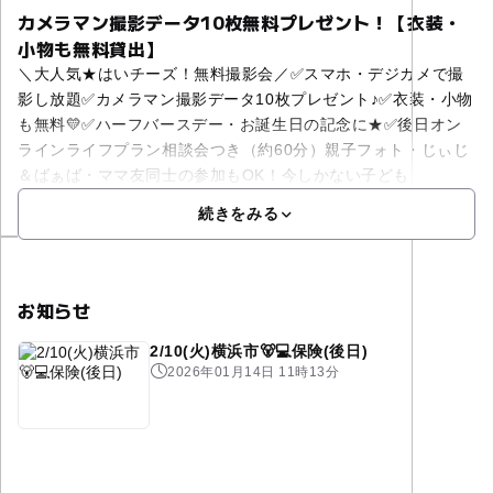
カメラマン撮影データ10枚無料プレゼント！【衣装・
小物も無料貸出】
＼大人気★はいチーズ！無料撮影会／✅スマホ・デジカメで撮
影し放題✅カメラマン撮影データ10枚プレゼント♪✅衣装・小物
も無料💛✅ハーフバースデー・お誕生日の記念に★✅後日オン
ラインライフプラン相談会つき（約60分）親子フォト・じぃじ
＆ばぁば・ママ友同士の参加もOK！今しかない子ども
続きをみる
お知らせ
2/10(火)横浜市🐻💻保険(後日)
2026年01月14日 11時13分