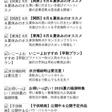
【関東】8月＆夏休みのオススメ
暑い夏に行きたい水遊びイベント♪
夏の定番恐竜＆昆虫展も開催！
【関西】8月＆夏休みのオススメ
夏休みの思い出作りに行きたい夏祭り
水遊びスポット＆子供無料イベントも
【東海】8月＆夏休みのオススメ
参加無料ポケモンスタンプラリー♪
気分爽快水遊びスポット情報も！
いこーよおすすめ【早割プラン】
ファミリー向け人気ホテルも！
旅行の予約は早めが断然お得♪
水分補給時は要注意！
直飲みしたペットボトル、
何日後まで飲んでも大丈夫？
お得いっぱい！2026夏の福袋特集
早い者勝ち！数量限定の人気福袋
発売日や価格、内容を最速でお届け
【子供映画】公開中＆公開予定作品
パウ・パトロールや