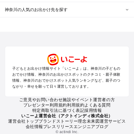
神奈川の人気のお出かけ先を探す
神奈川のエリアからプール子ども連れのお出かけスポッ
トを探す
横浜・みなとみらい・中華街・ベイエリア・金沢八景のプール
お出かけ
鎌倉・湘南（藤沢・茅ヶ崎・平塚周辺）のプールお出かけ
小田原・熱海・湯河原・真鶴のプールお出かけ
町田・相模原・愛川・上野原のプールお出かけ
子どもとお出かけ情報サイト「いこーよ」は、神奈川の子どもの
新横浜・港北エリア・日吉・青葉台・鶴見のプールお出かけ
おでかけ情報、神奈川のお出かけスポットのクチコミ・親子体験
川崎のプールお出かけ
情報、神奈川のおでかけスポット人気ランキングなど、親子のつ
海老名・厚木のプールお出かけ
ながり・幸せを願って日々運営しております。
三浦半島（横須賀・三浦）のプールお出かけ
箱根（湯本・強羅・小涌谷・仙石原・芦ノ湖）のプールお出か
ご意見やお問い合わせ
施設やイベント運営者の方
プレゼンター利用規約
利用規約
よくある質問
け
特定商取引法に基づく表記
採用情報
秦野・南足柄・丹沢のプールお出かけ
いこーよ運営会社（アクトインディ株式会社）
戸塚・港南・旭・瀬谷・泉（横浜）のプールお出かけ
運営会社トップ
ブランドストーリー
理念
未来図
運営サービス
会社情報
プレスリリース
エンジニアブログ
© actindi Inc.