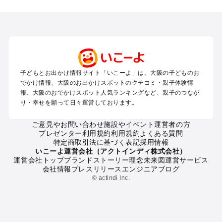
大阪のエリアからプール子ども連れのお出かけスポット
を探す
堺・大阪南部（岸和田・関西空港・泉南）のプールお出かけ
高槻・吹田・豊中・茨木・箕面・枚方・伊丹空港のプールお出
かけ
梅田・キタ・淀屋橋・本町・福島のプールお出かけ
東大阪・八尾・寝屋川・守口・門真のプールお出かけ
子どもとお出かけ情報サイト「いこーよ」は、大阪の子どものお
大阪ベイエリア（USJ・南港）のプールお出かけ
でかけ情報、大阪のお出かけスポットのクチコミ・親子体験情
なんば・心斎橋・道頓堀・四ツ橋・ミナミのプールお出かけ
報、大阪のおでかけスポット人気ランキングなど、親子のつなが
天王寺・阿倍野・上本町・長居のプールお出かけ
り・幸せを願って日々運営しております。
大阪城・京橋・鶴見緑地のプールお出かけ
新大阪・江坂・十三のプールお出かけ
ご意見やお問い合わせ
施設やイベント運営者の方
プレゼンター利用規約
利用規約
よくある質問
特定商取引法に基づく表記
採用情報
大阪の定番お出かけスポット
いこーよ運営会社（アクトインディ株式会社）
運営会社トップ
ブランドストーリー
理念
未来図
運営サービス
大阪の遊園地
会社情報
プレスリリース
エンジニアブログ
大阪の動物園
© actindi Inc.
大阪のバーベキュー
大阪の釣り
大阪の牧場
大阪のプール