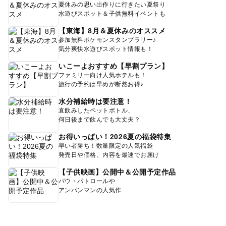
夏休みの思い出作りに行きたい夏祭り
水遊びスポット＆子供無料イベントも
【東海】8月＆夏休みのオススメ
参加無料ポケモンスタンプラリー♪
気分爽快水遊びスポット情報も！
いこーよおすすめ【早割プラン】
ファミリー向け人気ホテルも！
旅行の予約は早めが断然お得♪
水分補給時は要注意！
直飲みしたペットボトル、
何日後まで飲んでも大丈夫？
お得いっぱい！2026夏の福袋特集
早い者勝ち！数量限定の人気福袋
発売日や価格、内容を最速でお届け
【子供映画】公開中＆公開予定作品
パウ・パトロールや
アンパンマンの人気作