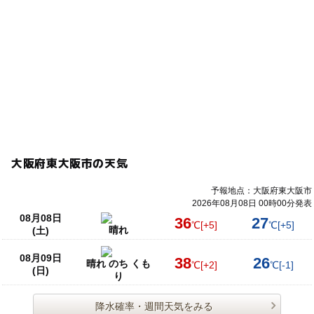
大阪府東大阪市の天気
予報地点：大阪府東大阪市
2026年08月08日 00時00分発表
08月08日
36
27
℃
[+5]
℃
[+5]
晴れ
(土)
08月09日
38
26
晴れ のち くも
℃
[+2]
℃
[-1]
(日)
り
降水確率・週間天気をみる