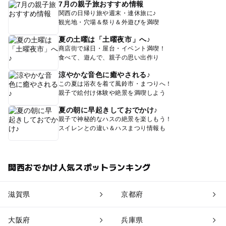
7月の親子旅おすすめ情報
関西の日帰り旅や週末・連休旅に♪
観光地・穴場＆祭り＆外遊びを満喫
夏の土曜は「土曜夜市」へ♪
商店街で縁日・屋台・イベント満喫！
食べて、遊んで、親子の思い出作り
涼やかな音色に癒やされる♪
この夏は浴衣を着て風鈴市・まつりへ！
親子で絵付け体験や絶景を満喫しよう
夏の朝に早起きしておでかけ♪
親子で神秘的なハスの絶景を楽しもう！
スイレンとの違い＆ハスまつり情報も
関西おでかけ人気スポットランキング
滋賀県
京都府
大阪府
兵庫県