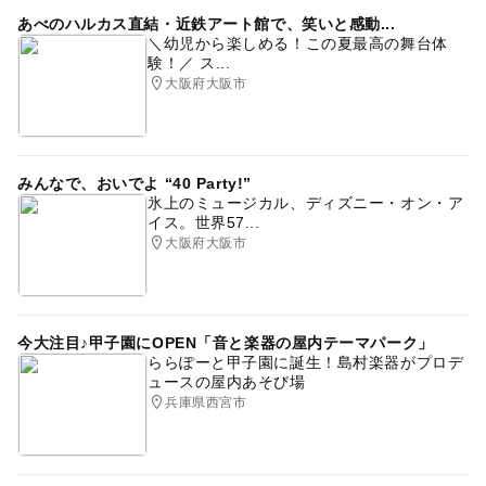
あべのハルカス直結・近鉄アート館で、笑いと感動...
＼幼児から楽しめる！この夏最高の舞台体
験！／ ス...
大阪府大阪市
みんなで、おいでよ “40 Party!”
氷上のミュージカル、ディズニー・オン・ア
イス。世界57...
大阪府大阪市
今大注目♪甲子園にOPEN「音と楽器の屋内テーマパーク」
ららぽーと甲子園に誕生！島村楽器がプロデ
ュースの屋内あそび場
兵庫県西宮市