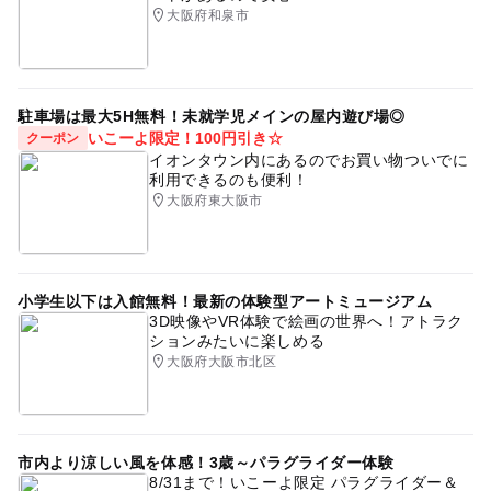
・政府が入国制限措置を設けている国・
大阪府和泉市
地域から日本へ入国後、14日間経過していない方
予約ページ
・その他、体調に不安がある方
予約はこちらから
駐車場は最大5H無料！未就学児メインの屋内遊び場◎
いこーよ限定！100円引き☆
クーポン
イオンタウン内にあるのでお買い物ついでに
利用できるのも便利！
大阪府東大阪市
小学生以下は入館無料！最新の体験型アートミュージアム
3D映像やVR体験で絵画の世界へ！アトラク
ションみたいに楽しめる
大阪府大阪市北区
市内より涼しい風を体感！3歳～パラグライダー体験
8/31まで！いこーよ限定 パラグライダー＆