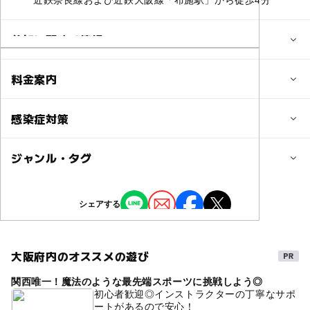
近鉄奈良線および近鉄大阪線「布施駅」から徒歩4分
参加に関する情報
定員
料金案内
30人
子供の料金
感染症対策
対象年齢
無料
0歳･1歳･2歳の赤ちゃん(乳児･幼児)
ジャンル・タグ
⚠️手洗い、消毒、検温を行います。
3歳･4歳･5歳･6歳(幼児)
大人
大人の料金
お客様もマスク着用お願いします。
※出来るだけ不織布マスク着用のご協力お願いします🙇‍♂️
無料
ジャンル
予約/応募
シェアする
撮影イベント
予約必要
◆ お申し込み後も以下の症状がある方は振替可能です。
最終応募締切 2026-1-30(金)
・37.5℃以上の発熱がある方、または発熱が続いている方
大阪府内のオススメの遊び
タグ
・風邪の症状
応募方法
関西唯一！魔法のような最先端スポーツに挑戦しよう◎
#無料撮影会
フォトブース
撮影会
（発熱・咳・くしゃみ・喉の痛みなど）がある方
初心者歓迎◎インストラクターの丁寧なサポ
・強い怠さ（倦怠感）や息苦しさ（呼吸困難）がある方
このイベントの受付は終了しました。
ートがあるので安心！
無料フォトブース