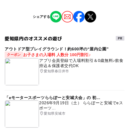
対象年齢
無料
0歳･1歳･2歳の赤ちゃん(乳児･幼児)
ジャンル
シェアする
3歳･4歳･5歳･6歳(幼児)
小学生
大人の料金
芸術鑑賞・自然観賞
無料
予約/応募
愛知県内のオススメの遊び
タグ
予約必要
アウトドア型プレイグラウンド！約600坪の“屋内公園”
0歳からOKのコンサート
乳幼児親子向け
お子さまの入場料 人数分 100円割引♪
クーポン
応募方法
アプリ会員登録で入場料割引＆0歳無料♪飲食
申し込みフォームより必ず事前にお申し込みください。
持込＆保護者交代OK
愛知県春日井市
予約ページ
予約はこちらから
「eモータースポーツららぽーと安城大会」の 初...
2026年9月19日（土） ららぽーと安城でeス
ポーツ...
愛知県安城市