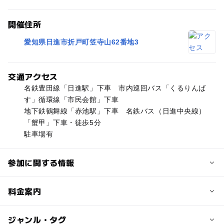
開催住所
愛知県日進市折戸町笠寺山62番地3
交通アクセス
名鉄豊田線「日進駅」下車 市内巡回バス「くるりんば
す」循環線「市民会館」下車
地下鉄鶴舞線「赤池駅」下車 名鉄バス（日進中央線）
「蟹甲」下車・徒歩5分
駐車場有
参加に関する情報
定員詳細
料金案内
乳幼児とその保護者50組
子供の料金
ジャンル・タグ