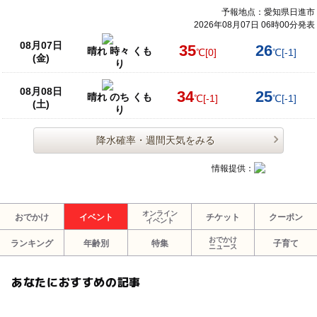
予報地点：愛知県日進市
2026年08月07日 06時00分発表
08月07日
35
26
晴れ 時々 くも
℃
[0]
℃
[-1]
(金)
り
08月08日
34
25
晴れ のち くも
℃
[-1]
℃
[-1]
(土)
り
降水確率・週間天気をみる
情報提供：
オンライン
おでかけ
イベント
チケット
クーポン
イベント
おでかけ
ランキング
年齢別
特集
子育て
ニュース
あなたにおすすめの記事