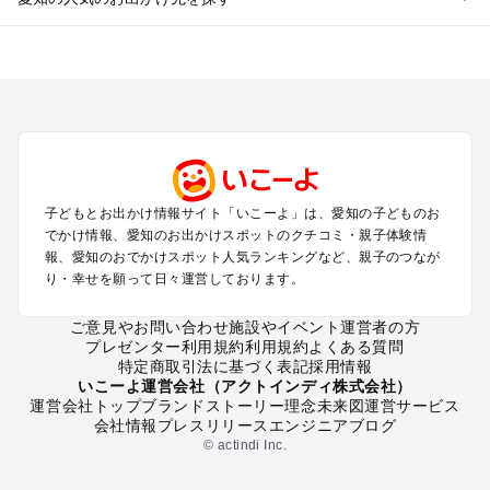
愛知のエリアからプール子ども連れのお出かけスポット
を探す
岡崎・豊田・豊橋・三河湾のプールお出かけ
名古屋（名駅・栄・名古屋城・金山・千種）周辺のプールお出
かけ
犬山・一宮・小牧・瀬戸・各務原・尾張のプールお出かけ
知多半島（常滑・半田・南知多）のプールお出かけ
子どもとお出かけ情報サイト「いこーよ」は、愛知の子どものお
でかけ情報、愛知のお出かけスポットのクチコミ・親子体験情
愛知の定番お出かけスポット
報、愛知のおでかけスポット人気ランキングなど、親子のつなが
り・幸せを願って日々運営しております。
愛知の遊園地
愛知の動物園
ご意見やお問い合わせ
施設やイベント運営者の方
愛知のバーベキュー
プレゼンター利用規約
利用規約
よくある質問
愛知の釣り
特定商取引法に基づく表記
採用情報
愛知の牧場
いこーよ運営会社（アクトインディ株式会社）
運営会社トップ
ブランドストーリー
理念
未来図
運営サービス
愛知のプール
会社情報
プレスリリース
エンジニアブログ
愛知のアスレチック
© actindi Inc.
愛知の公園・総合公園
愛知の観光