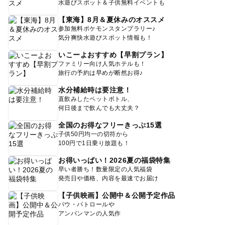
水遊びスポット＆子供無料イベントも
【東海】8月＆夏休みのオススメ
参加無料ポケモンスタンプラリー♪
気分爽快水遊びスポット情報も！
いこーよおすすめ【早割プラン】
ファミリー向け人気ホテルも！
旅行の予約は早めが断然お得♪
水分補給時は要注意！
直飲みしたペットボトル、
何日後まで飲んでも大丈夫？
全国のお得なフリーきっぷ15選
子供50円均一の切符から
100円で1日乗り放題も！
お得いっぱい！2026夏の福袋特集
早い者勝ち！数量限定の人気福袋
発売日や価格、内容を最速でお届け
【子供映画】公開中＆公開予定作品
パウ・パトロールや
アンパンマンの人気作