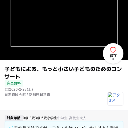
保存
3
子どもによる、もっと小さい子どものためのコン
サート
完全無料
2026-2-28(土)
日進市民会館 / 愛知県日進市
対象年齢
0歳-2歳
3歳-6歳
小学生
中学生･高校生
大人
乳幼児向けですが、ごきょうだいなど小学生以上も来場