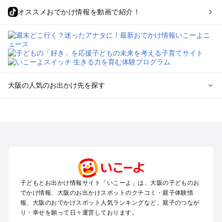
オススメおでかけ情報を動画で紹介！
大阪の人気のお出かけ先を探す
大阪のエリアからプール子ども連れのお出かけスポット
を探す
堺・大阪南部（岸和田・関西空港・泉南）のプールお出かけ
高槻・吹田・豊中・茨木・箕面・枚方・伊丹空港のプールお出
かけ
梅田・キタ・淀屋橋・本町・福島のプールお出かけ
東大阪・八尾・寝屋川・守口・門真のプールお出かけ
子どもとお出かけ情報サイト「いこーよ」は、大阪の子どものお
大阪ベイエリア（USJ・南港）のプールお出かけ
でかけ情報、大阪のお出かけスポットのクチコミ・親子体験情
なんば・心斎橋・道頓堀・四ツ橋・ミナミのプールお出かけ
報、大阪のおでかけスポット人気ランキングなど、親子のつなが
天王寺・阿倍野・上本町・長居のプールお出かけ
り・幸せを願って日々運営しております。