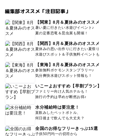
編集部オススメ「注目記事」
【関東】8月＆夏休みのオススメ
暑い夏に行きたい水遊びイベント♪
夏の定番恐竜＆昆虫展も開催！
【関西】8月＆夏休みのオススメ
夏休みの思い出作りに行きたい夏祭り
水遊びスポット＆子供無料イベントも
【東海】8月＆夏休みのオススメ
参加無料ポケモンスタンプラリー♪
気分爽快水遊びスポット情報も！
いこーよおすすめ【早割プラン】
ファミリー向け人気ホテルも！
旅行の予約は早めが断然お得♪
水分補給時は要注意！
直飲みしたペットボトル、
何日後まで飲んでも大丈夫？
全国のお得なフリーきっぷ15選
子供50円均一の切符から