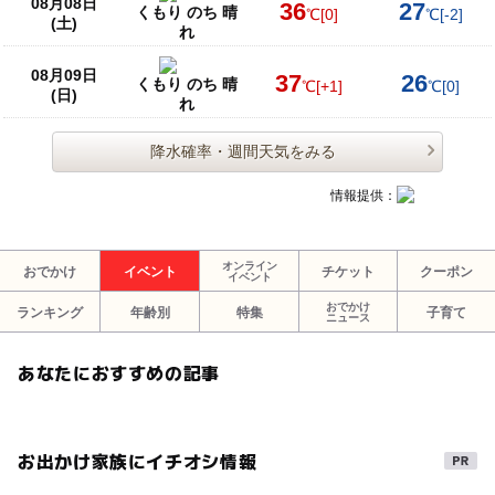
08月08日
36
27
くもり のち 晴
℃
[0]
℃
[-2]
(土)
れ
08月09日
37
26
くもり のち 晴
℃
[+1]
℃
[0]
(日)
れ
降水確率・週間天気をみる
情報提供：
オンライン
おでかけ
イベント
チケット
クーポン
イベント
おでかけ
ランキング
年齢別
特集
子育て
ニュース
あなたにおすすめの記事
お出かけ家族にイチオシ情報