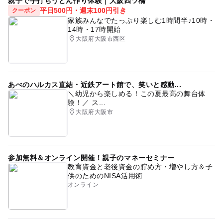
親子で手打ちうどん作り体験｜大阪四ツ橋
平日500円・週末100円引き
クーポン
家族みんなでたっぷり楽しむ1時間半♪10時・
14時・17時開始
大阪府大阪市西区
あべのハルカス直結・近鉄アート館で、笑いと感動...
＼幼児から楽しめる！この夏最高の舞台体
験！／ ス...
大阪府大阪市
参加無料＆オンライン開催！親子のマネーセミナー
教育資金と老後資金の貯め方・増やし方＆子
供のためのNISA活用術
オンライン