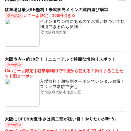
タグ
＊売り切れ次第終了いたします
※2 : 一部郵送のものもあります
駐車場は最大5H無料！未就学児メインの屋内遊び場◎
完全屋内雨の日でもok
#親子で楽しめる
​＊混雑した際はお待ちいただく場合がございます
いこーよ限定！100円引き☆
クーポン
親子でショッピング
雨の日でもOK
イオンタウン内にあるのでお買い物ついでに
利用できるのも便利！
大阪府東大阪市
大阪市内～約30分！リニューアルで綺麗な海釣りスポット
クーポン
🎣いこーよ限定｜駐車場利用で午後から使える！釣りまるごとセ
ット割クーポン
入場無料！超特割クーポンでレンタルお得！
スタッフ常駐で安心
大阪府大阪市住之江区
大阪にOPEN★夏休みは第二部が狙い目！やりたいが叶う♪
クーポン
クーポン提示でカンドゥーオリジナルシールをプレゼント！！