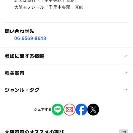
北大阪急行「千里中央駅」直結
大阪モノレール「千里中央駅」直結
問い合わせ先
06-6569-9648
参加に関する情報
対象年齢
料金案内
3歳･4歳･5歳･6歳(幼児)
子供の料金
ジャンル・タグ
予約/応募
無料
予約不要
ジャンル
シェアする
大人の料金
ショッピング・グルメ
注意・制限事項
無料
※1 : 商品は新品の他、展示品や型落ち品なども含みます
大阪府内のオススメの遊び