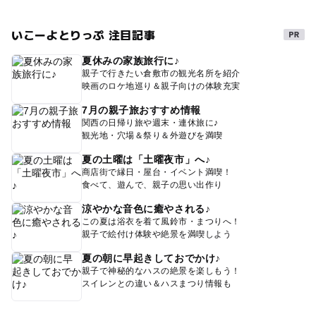
いこーよとりっぷ 注目記事
夏休みの家族旅行に♪
親子で行きたい倉敷市の観光名所を紹介
映画のロケ地巡り＆親子向けの体験充実
7月の親子旅おすすめ情報
関西の日帰り旅や週末・連休旅に♪
観光地・穴場＆祭り＆外遊びを満喫
夏の土曜は「土曜夜市」へ♪
商店街で縁日・屋台・イベント満喫！
食べて、遊んで、親子の思い出作り
涼やかな音色に癒やされる♪
この夏は浴衣を着て風鈴市・まつりへ！
親子で絵付け体験や絶景を満喫しよう
夏の朝に早起きしておでかけ♪
親子で神秘的なハスの絶景を楽しもう！
スイレンとの違い＆ハスまつり情報も