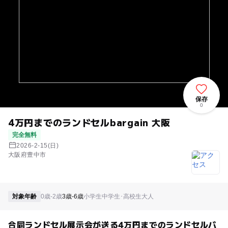
保存
0
4万円までのランドセルbargain 大阪
完全無料
2026-2-15(日)
大阪府豊中市
対象年齢
0歳-2歳
3歳-6歳
小学生
中学生･高校生
大人
合同ランドセル展示会が送る4万円までのランドセルバ