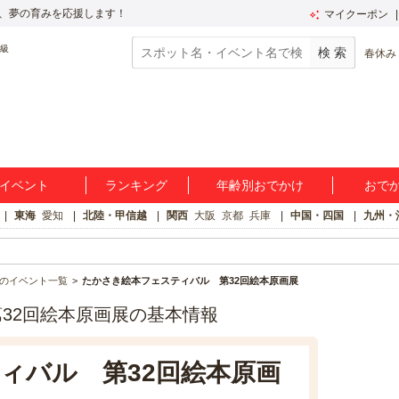
、夢の育みを応援します！
マイクーポン
春休み
イベント
ランキング
年齢別おでかけ
おで
東海
愛知
北陸・甲信越
関西
大阪
京都
兵庫
中国・四国
九州・
のイベント一覧
たかさき絵本フェスティバル 第32回絵本原画展
32回絵本原画展の基本情報
ィバル 第32回絵本原画