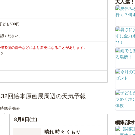
大人気！
子ども500円
確認ください。
主催者側の都合などにより変更になることがあります。
ンク
32回絵本原画展周辺の天気予報
06時00分発表
8月8日(土)
編集部
晴れ 時々 くもり