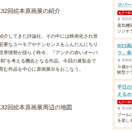
マパー
32回絵本原画展の紹介
クーポ
群馬県
蒸気機
ジジオ
紹介してきた評論社。その中には映画化され世
必要なユーモアやナンセンスをふんだんにちり
9/2
世界情勢が揺らぐ昨今、『アンナの赤いオーバ
ラ」美
平和”を考える機会となる作品。今回の展覧会で
群馬県
０歳か
育む作品を中心に原画展示をおこなう。
験型ク
平日の
えるホ
クーポ
32回絵本原画展周辺の地図
新潟県
プール
を楽し