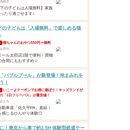
高崎市
以下の子どもは入場無料】家族
ゆったり過ごせます♪
下の子どもは「入場無料」で楽しめる猫
♪
猫ちゃんのおやつ550円⇒無料
ン
太田市
モール太田店1階で便利！買物
の合間にもおすすめ☆
「バブルプール」が新登場！泡まみれを
う！
いこーよクーポンでお得に遊ぼう！キッズランドが
ン
の「1日フリーパス」が最安値！
佐久市
自動車道「佐久平PA」直結！
を感じるひんやり体験◎
に！東京から車で約1.5H 体験型鉄道テー