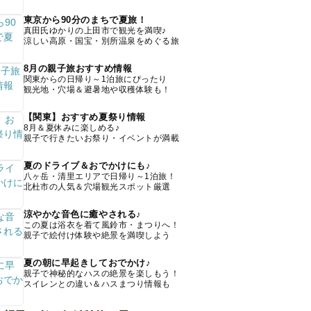
東京から90分のまちで夏旅！
真田氏ゆかりの上田市で観光を満喫♪
涼しい高原・国宝・別所温泉をめぐる旅
8月の親子旅おすすめ情報
関東からの日帰り～1泊旅にぴったり
観光地・穴場＆避暑地や収穫体験も！
【関東】おすすめ夏祭り情報
8月＆夏休みに楽しめる♪
親子で行きたいお祭り・イベントが満載
夏のドライブ＆おでかけにも♪
八ヶ岳・清里エリアで日帰り～1泊旅！
北杜市の人気＆穴場観光スポット厳選
涼やかな音色に癒やされる♪
この夏は浴衣を着て風鈴市・まつりへ！
親子で絵付け体験や絶景を満喫しよう
夏の朝に早起きしておでかけ♪
親子で神秘的なハスの絶景を楽しもう！
スイレンとの違い＆ハスまつり情報も