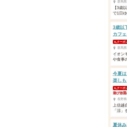
群馬県
【3歳
で1日
3歳以
カフェ
クーポ
群馬県
イオン
や食事
今夏は
楽しも
クーポ
遊び放題
長野県
上信越
「涼」
夏休み