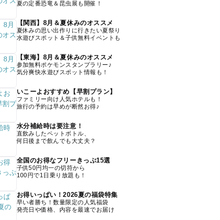
夏の定番恐竜＆昆虫展も開催！
【関西】8月＆夏休みのオススメ
夏休みの思い出作りに行きたい夏祭り
水遊びスポット＆子供無料イベントも
【東海】8月＆夏休みのオススメ
参加無料ポケモンスタンプラリー♪
気分爽快水遊びスポット情報も！
いこーよおすすめ【早割プラン】
ファミリー向け人気ホテルも！
旅行の予約は早めが断然お得♪
水分補給時は要注意！
直飲みしたペットボトル、
何日後まで飲んでも大丈夫？
全国のお得なフリーきっぷ15選
子供50円均一の切符から
100円で1日乗り放題も！
お得いっぱい！2026夏の福袋特集
早い者勝ち！数量限定の人気福袋
発売日や価格、内容を最速でお届け