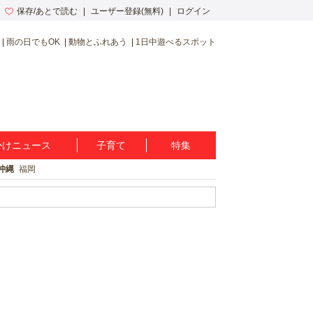
保存/あとで読む
ユーザー登録(無料)
ログイン
雨の日でもOK
動物とふれあう
1日中遊べるスポット
かけニュース
子育て
特集
沖縄
福岡