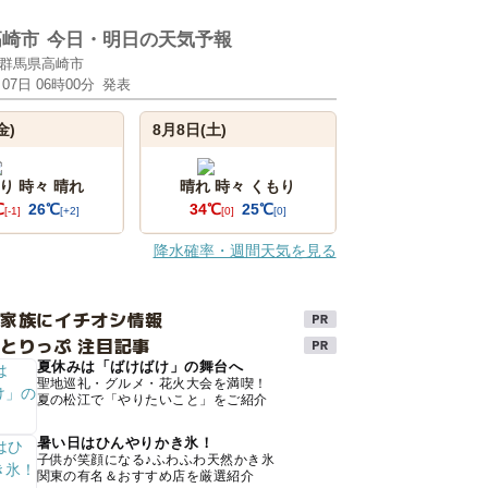
高崎市
今日・明日の天気予報
群馬県高崎市
月07日 06時00分
発表
金)
8月8日(土)
り 時々 晴れ
晴れ 時々 くもり
℃
26℃
34℃
25℃
[-1]
[+2]
[0]
[0]
降水確率・週間天気を見る
け家族にイチオシ情報
とりっぷ 注目記事
夏休みは「ばけばけ」の舞台へ
聖地巡礼・グルメ・花火大会を満喫！
夏の松江で「やりたいこと」をご紹介
暑い日はひんやりかき氷！
子供が笑顔になる♪ふわふわ天然かき氷
関東の有名＆おすすめ店を厳選紹介