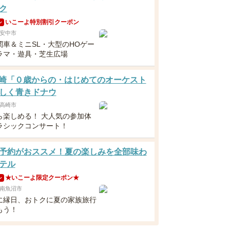
ク
いこーよ特別割引クーポン
ン
安中市
関車＆ミニSL・大型のHOゲー
ラマ・遊具・芝生広場
3高崎「０歳からの・はじめてのオーケスト
しく青きドナウ
高崎市
ら楽しめる！ 大人気の参加体
ラシックコンサート！
予約がおススメ！夏の楽しみを全部味わ
テル
★いこーよ限定クーポン★
ン
南魚沼市
に縁日、おトクに夏の家族旅行
もう！