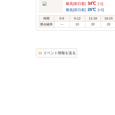
34℃
最高[前日差]
[-1]
26℃
最低[前日差]
[+2]
時間
0-6
6-12
12-18
18-24
降水確率
---
10
20
20
イベント情報を送る