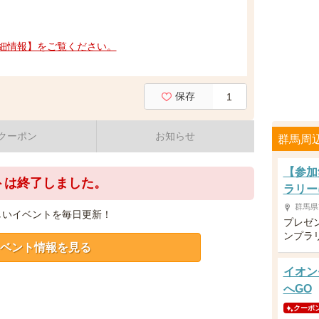
細情報】をご覧ください。
保存
1
クーポン
お知らせ
群馬周
【参加
トは終了しました。
ラリー
群馬県
しいイベントを毎日更新！
プレゼ
ンプラ
ベント情報を見る
イオン
へGO
クーポ