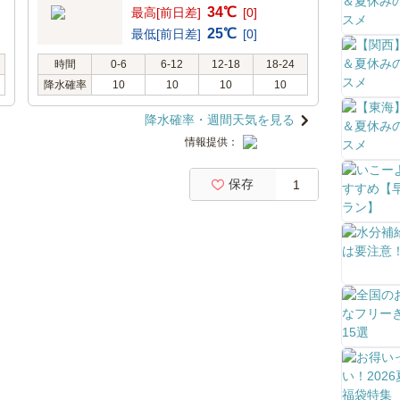
34℃
最高[前日差]
[0]
25℃
最低[前日差]
[0]
時間
0-6
6-12
12-18
18-24
降水確率
10
10
10
10
降水確率・週間天気を見る
情報提供：
保存
1