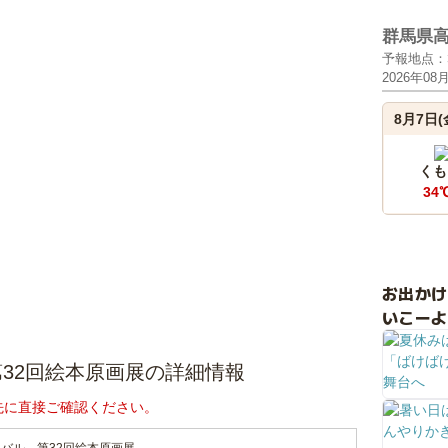
群馬県
予報地点：
2026年08
8月7日(
くも
34
お出か
いこーよ
32回絵本原画展の詳細情報
先に直接ご確認ください。