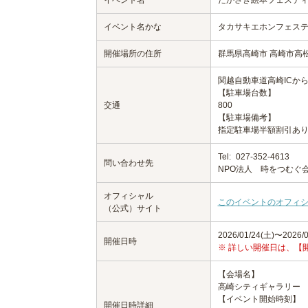
イベント名
たかさき絵本フェスティ
イベント名かな
タカサキエホンフェステ
開催場所の住所
群馬県高崎市 高崎市高松
関越自動車道高崎ICから
【駐車場台数】
交通
800
【駐車場備考】
指定駐車場半額割引あ
Tel:
027-352-4613
問い合わせ先
NPO法人 時をつむぐ
オフィシャル
このイベントのオフィ
（公式）サイト
2026/01/24(土)〜2026/0
開催日時
※ 詳しい開催日は、【
【会場名】
高崎シティギャラリー
【イベント開始時刻】
開催日時詳細