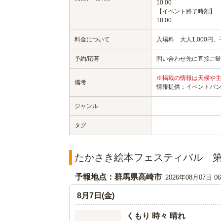
10:00
【イベント終了時刻】
18:00
料金について
入場料 大人1,000円、
予約/応募
問い合わせ先に直接ご
※掲載の情報は天候や
備考
情報提供：イベントバ
ジャンル
タグ
たかさき絵本フェスティバル 第
予報地点：群馬県高崎市
2026年08月07日 
8月7日(金)
くもり 時々 晴れ