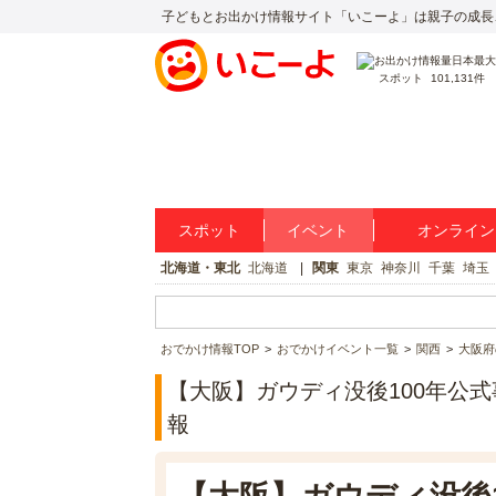
子どもとお出かけ情報サイト「いこーよ」は親子の成長
スポット
101,131件
スポット
イベント
オンライン
北海道・東北
北海道
関東
東京
神奈川
千葉
埼玉
おでかけ情報TOP
おでかけイベント一覧
関西
大阪府
【大阪】ガウディ没後100年公式事
報