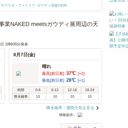
サグラダ・ファミリア
ガウディ没後100年
業NAKED meetsガウディ展周辺の天
6日 18時00分発表
8月7日(金)
晴れ
37℃
最高[前日差]
[+2]
28℃
最低[前日差]
[+1]
時間
0-6
6-12
12-18
18-24
降水確率
10
10
10
10
降水確率・週間天気を見る
情報提供：