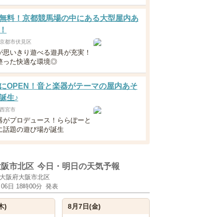
無料！京都競馬場の中にある大型屋内あ
！
京都市伏見区
が思いきり遊べる遊具が充実！
整った快適な環境◎
にOPEN！音と楽器がテーマの屋内あそ
誕生♪
西宮市
器がプロデュース！ららぽーと
に話題の遊び場が誕生
大阪市北区
今日・明日の天気予報
大阪府大阪市北区
月06日 18時00分
発表
木)
8月7日(金)