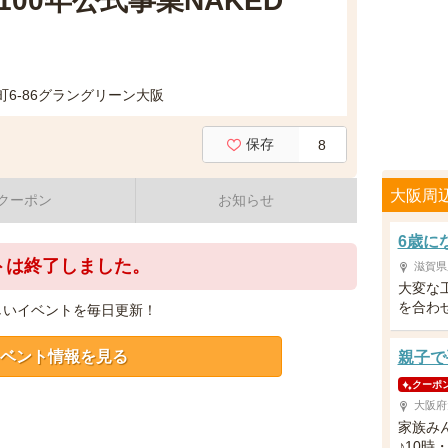
00年公式事業NAKED
6-86グラングリーン大阪
保存
8
大阪周
クーポン
お知らせ
6歳に
トは終了しました。
滋賀県
大変な
を合わ
しいイベントを毎日更新！
ベント情報を見る
親子で
クーポ
大阪府
家族み
♪10時