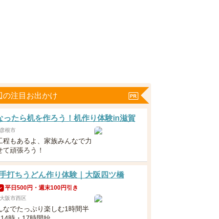
辺の注目お出かけ
なったら机を作ろう！机作り体験in滋賀
彦根市
工程もあるよ、家族みんなで力
せて頑張ろう！
手打ちうどん作り体験｜大阪四ツ橋
平日500円・週末100円引き
ン
大阪市西区
んなでたっぷり楽しむ1時間半
・14時・17時開始