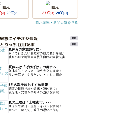
晴れ
晴れ
℃
29℃
37℃
28℃
[-1]
[+1]
[+2]
[+1]
降水確率・週間天気を見る
け家族にイチオシ情報
とりっぷ 注目記事
夏休みの家族旅行に♪
親子で行きたい倉敷市の観光名所を紹介
映画のロケ地巡り＆親子向けの体験充実
夏休みは「ばけばけ」の舞台へ
聖地巡礼・グルメ・花火大会を満喫！
夏の松江で「やりたいこと」をご紹介
7月の親子旅おすすめ情報
関西の日帰り旅や週末・連休旅に♪
観光地・穴場＆祭り＆外遊びを満喫
夏の土曜は「土曜夜市」へ♪
商店街で縁日・屋台・イベント満喫！
食べて、遊んで、親子の思い出作り