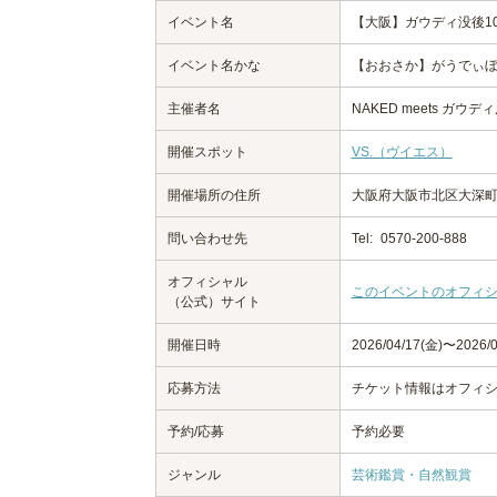
イベント名
【大阪】ガウディ没後100
イベント名かな
【おおさか】がうでぃぼつ
主催者名
NAKED meets ガウ
開催スポット
VS.（ヴイエス）
開催場所の住所
大阪府大阪市北区大深町
問い合わせ先
Tel:
0570-200-888
オフィシャル
このイベントのオフィ
（公式）サイト
開催日時
2026/04/17(金)〜2026/0
応募方法
チケット情報はオフィ
予約/応募
予約必要
ジャンル
芸術鑑賞・自然観賞