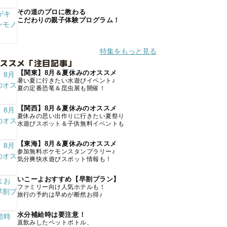
その道のプロに教わる
こだわりの親子体験プログラム！
特集をもっと見る
オススメ「注目記事」
【関東】8月＆夏休みのオススメ
暑い夏に行きたい水遊びイベント♪
夏の定番恐竜＆昆虫展も開催！
【関西】8月＆夏休みのオススメ
夏休みの思い出作りに行きたい夏祭り
水遊びスポット＆子供無料イベントも
【東海】8月＆夏休みのオススメ
参加無料ポケモンスタンプラリー♪
気分爽快水遊びスポット情報も！
いこーよおすすめ【早割プラン】
ファミリー向け人気ホテルも！
旅行の予約は早めが断然お得♪
水分補給時は要注意！
直飲みしたペットボトル、