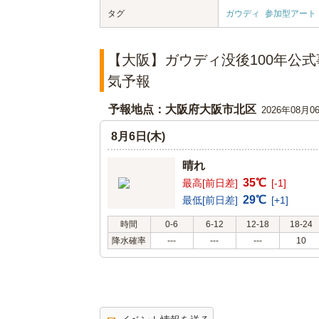
タグ
ガウディ
参加型アート
【大阪】ガウディ没後100年公式事
気予報
予報地点：大阪府大阪市北区
2026年08月0
8月6日(木)
晴れ
35℃
最高[前日差]
[-1]
29℃
最低[前日差]
[+1]
時間
0-6
6-12
12-18
18-24
降水確率
---
---
---
10