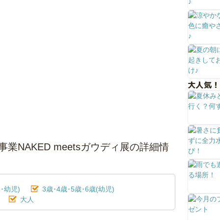
大人気！
業NAKED meetsガウディ展の詳細情
･幼児)
3歳･4歳･5歳･6歳(幼児)
大人