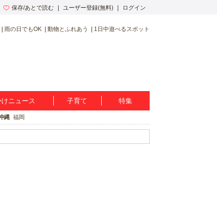
保存/あとで読む
ユーザー登録(無料)
ログイン
雨の日でもOK
動物とふれあう
1日中遊べるスポット
かけニュース
子育て
特集
沖縄
福岡