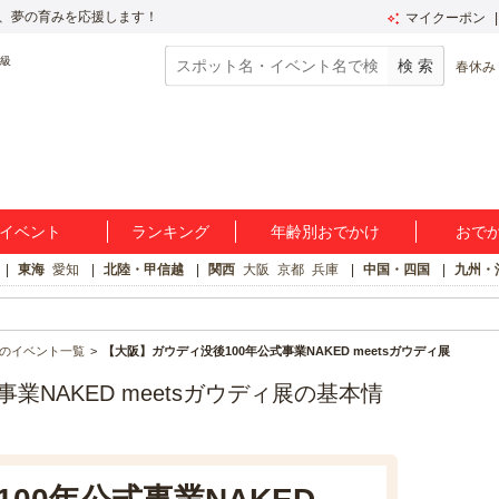
、夢の育みを応援します！
マイクーポン
春休み
イベント
ランキング
年齢別おでかけ
おで
東海
愛知
北陸・甲信越
関西
大阪
京都
兵庫
中国・四国
九州・
のイベント一覧
【大阪】ガウディ没後100年公式事業NAKED meetsガウディ展
業NAKED meetsガウディ展の基本情