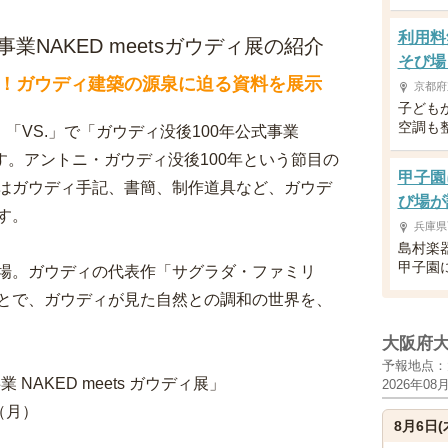
利用料
業NAKED meetsガウディ展の紹介
そび場
！ガウディ建築の源泉に迫る資料を展示
京都府
子ども
空調も
に、「VS.」で「ガウディ没後100年公式事業
れます。アントニ・ガウディ没後100年という節目の
甲子園
はガウディ手記、書簡、制作道具など、ガウデ
び場が
す。
兵庫県
島村楽
甲子園
場。ガウディの代表作「サグラダ・ファミリ
とで、ガウディが見た自然との調和の世界を、
大阪府
予報地点：
NAKED meets ガウディ展」
2026年08
（月）
8月6日(