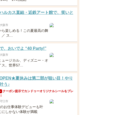
ハルカス直結・近鉄アート館で、笑いと
大阪市
から楽しめる！この夏最高の舞
 ス...
、おいでよ “40 Party!”
大阪市
ミュージカル、ディズニー・オ
ス。世界57...
OPEN★夏休みは第二部が狙い目！やり
叶う♪
クーポン提示でカンドゥーオリジナルシールをプレ
ン
！
守口市
らのお仕事体験デビューも叶
こにしかない体験が満載