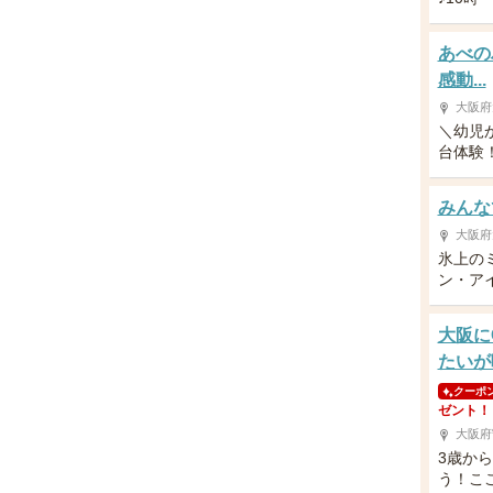
あべの
感動...
大阪府
＼幼児
台体験！／
みんなで
大阪府
氷上の
ン・アイ
大阪に
たいが
クーポ
ゼント！
大阪府
3歳か
う！こ