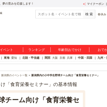
、夢の育みを応援します！
マイクーポン
春休み
イベント
ランキング
年齢別おでかけ
おで
東海
愛知
北陸・甲信越
関西
大阪
京都
兵庫
中国・四国
九州・
新潟県のイベント一覧
新潟県内の小中学生野球チーム向け「食育栄養セミナー」
向け「食育栄養セミナー」の基本情報
球チーム向け「食育栄養セ