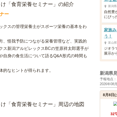
向け「食育栄養セミナー」の紹介
新潟県
自然豊
ナー
にぴっ
ックスの管理栄養士がスポーツ栄養の基本をわ
家族み
う！
方、怪我予防につながる栄養管理など、実践的
富山県
クス新潟アルビレックスBCの笠原祥太郎選手が
ジオラ
展示か
や自身の食生活について語るQ&A形式の時間も
体的なヒントが得られます。
新潟県
予報地点：
2026年08
8月8日(
向け「食育栄養セミナー」周辺の地図
32