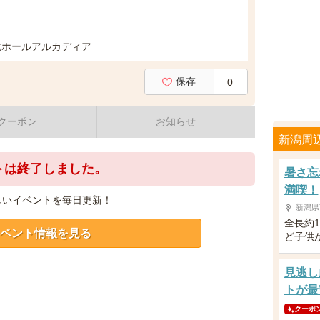
化ホールアルカディア
保存
0
クーポン
お知らせ
新潟周
トは終了しました。
暑さ忘
満喫！
しいイベントを毎日更新！
新潟県
全長約
ベント情報を見る
ど子供
見逃し
トが最
クーポ