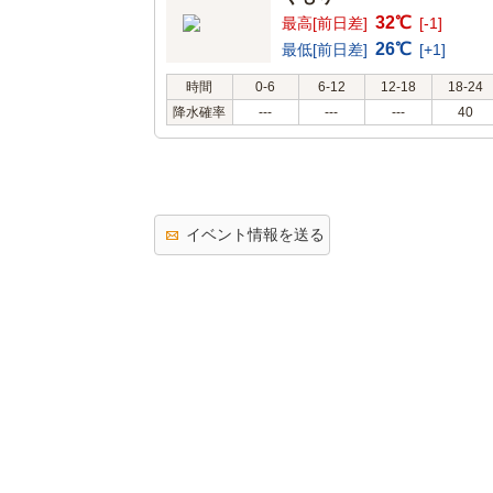
32℃
最高[前日差]
[-1]
26℃
最低[前日差]
[+1]
時間
0-6
6-12
12-18
18-24
降水確率
---
---
---
40
イベント情報を送る