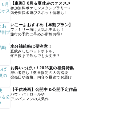
【東海】8月＆夏休みのオススメ
参加無料ポケモンスタンプラリー♪
気分爽快水遊びスポット情報も！
いこーよおすすめ【早割プラン】
ファミリー向け人気ホテルも！
旅行の予約は早めが断然お得♪
水分補給時は要注意！
直飲みしたペットボトル、
何日後まで飲んでも大丈夫？
お得いっぱい！2026夏の福袋特集
早い者勝ち！数量限定の人気福袋
発売日や価格、内容を最速でお届け
【子供映画】公開中＆公開予定作品
パウ・パトロールや
アンパンマンの人気作