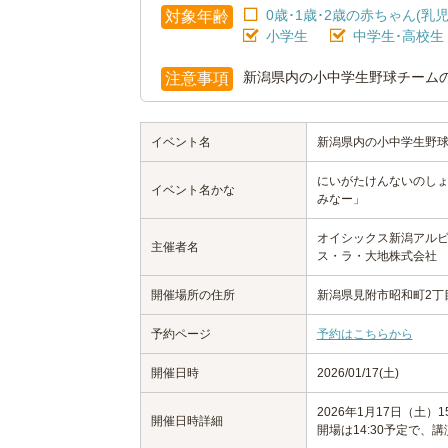
0歳･1歳･2歳の赤ちゃん(乳児
対象年齢
小学生
中学生･高校生
新潟県内の小中学生野球チーム
注意事項
イベント名
新潟県内の小中学生野
にいがたけんないのし
イベント名かな
みなー」
オイシックス新潟アルビ
主催者名
ス・ラ・大地株式会社
開催場所の住所
新潟県見附市昭和町2丁
予約ページ
予約はこちらから
開催日時
2026/01/17(土)
2026年1月17日（土）15
開催日時詳細
開場は14:30予定で、