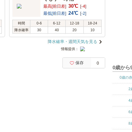
30℃
最高[前日差]
[-4]
24℃
最低[前日差]
[-2]
時間
0-6
6-12
12-18
18-24
降水確率
30
40
20
10
降水確率・週間天気を見る
情報提供：
保存
0
0歳から
0歳の
2
4
6
8