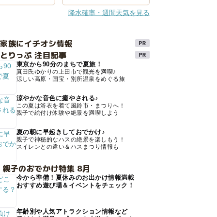
降水確率・週間天気を見る
け家族にイチオシ情報
とりっぷ 注目記事
東京から90分のまちで夏旅！
真田氏ゆかりの上田市で観光を満喫♪
涼しい高原・国宝・別所温泉をめぐる旅
涼やかな音色に癒やされる♪
この夏は浴衣を着て風鈴市・まつりへ！
親子で絵付け体験や絶景を満喫しよう
夏の朝に早起きしておでかけ♪
親子で神秘的なハスの絶景を楽しもう！
スイレンとの違い＆ハスまつり情報も
 親子のおでかけ特集 8月
今から準備！夏休みのお出かけ情報満載
おすすめ遊び場＆イベントをチェック！
年齢別や人気アトラクション情報など