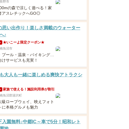
長野市
200mの森で涼しく遊べる！家
者アスレチックへGO◎
の思い出作り！楽しさ満載のウォーター
へ♪
★いこーよ限定クーポン★
ン
南魚沼市
・プール・温泉・バイキング…
向けサービスも充実！
も大人も一緒に楽しめる爽快アトラクシ
家族で使える！施設利用券が割引
ン
南魚沼郡湯沢町
大級ロープウェイ、映えフォト
トに本格グルメも魅力
下入園無料♪中郷IC～車で5分！昭和レト
園地