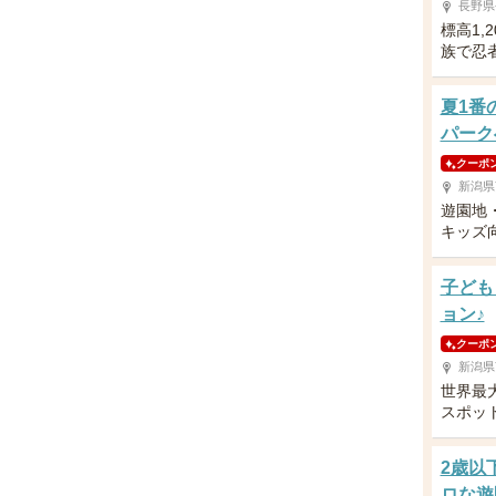
長野県
標高1,
族で忍
夏1番
パーク
クーポ
新潟県
遊園地
キッズ
子ども
ョン♪
クーポ
新潟県
世界最
スポッ
2歳以
ロな遊