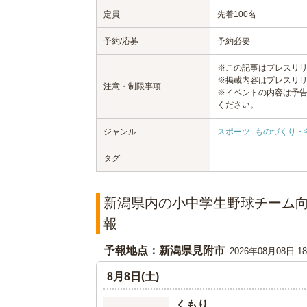
定員
先着100名
予約/応募
予約必要
※この記事はプレスリ
※掲載内容はプレスリ
注意・制限事項
※イベントの内容は予
ください。
ジャンル
スポーツ
ものづくり・
タグ
新潟県内の小中学生野球チーム
報
予報地点：新潟県見附市
2026年08月08日 
8月8日(土)
くもり