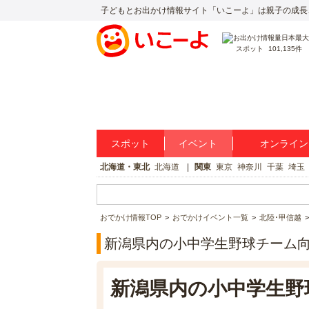
子どもとお出かけ情報サイト「いこーよ」は親子の成長
スポット
101,135件
スポット
イベント
オンライン
北海道・東北
北海道
関東
東京
神奈川
千葉
埼玉
おでかけ情報TOP
おでかけイベント一覧
北陸･甲信越
新潟県内の小中学生野球チーム
新潟県内の小中学生野