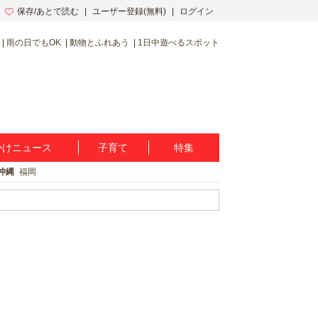
保存/あとで読む
ユーザー登録(無料)
ログイン
雨の日でもOK
動物とふれあう
1日中遊べるスポット
かけニュース
子育て
特集
沖縄
福岡