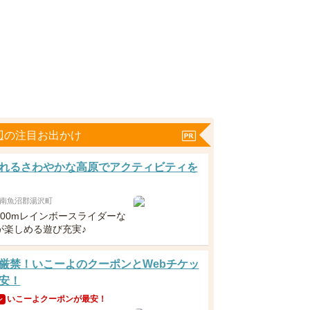
辺の注目お出かけ
れるさわやかな高原でアクティビティを
南魚沼郡湯沢町
100mレインボースライダーな
が楽しめる遊び充実♪
厳禁！いこーよのクーポンとWebチケッ
安！
いこーよクーポンが最安！
ン