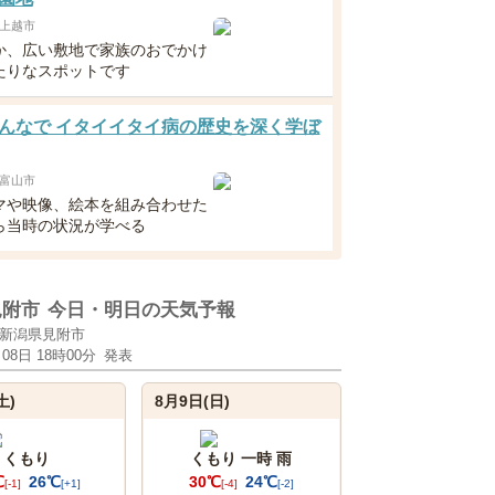
上越市
か、広い敷地で家族のおでかけ
たりなスポットです
んなで イタイイタイ病の歴史を深く学ぼ
富山市
マや映像、絵本を組み合わせた
ら当時の状況が学べる
見附市
今日・明日の天気予報
新潟県見附市
月08日 18時00分
発表
土)
8月9日(日)
くもり
くもり 一時 雨
℃
26℃
30℃
24℃
[-1]
[+1]
[-4]
[-2]