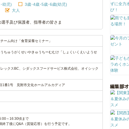
･幼児)
3歳･4歳･5歳･6歳(幼児)
大人
の選手及び保護者、指導者の皆さま
球チーム向け「食育栄養セミナー」
ょうちゅうがくせいやきゅうちーむむけ「しょくいくえいようせ
レックスBC、シダックスフードサービス株式会社、オイシック
編集部
目1番1号 見附市文化ホールアルカディア
:00～16:30頃まで
講演終了後にQ&A（質疑応答）を行う予定です。