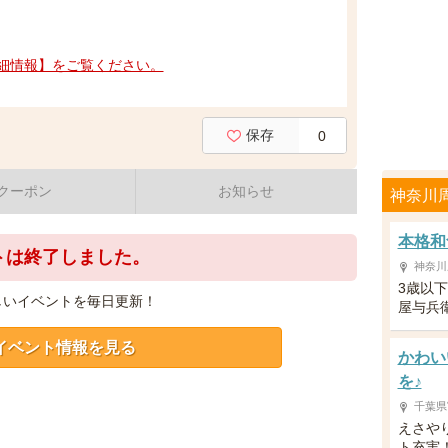
細情報】をご覧ください。
保存
0
クーポン
お知らせ
神奈川
本格和
トは終了しました。
神奈川
3歳以
しいイベントを毎日更新！
屋与兵
イベント情報を見る
かわい
を♪
千葉県
えさや
ト充実