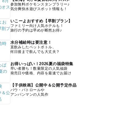
参加無料ポケモンスタンプラリー♪
気分爽快水遊びスポット情報も！
いこーよおすすめ【早割プラン】
ファミリー向け人気ホテルも！
旅行の予約は早めが断然お得♪
水分補給時は要注意！
直飲みしたペットボトル、
何日後まで飲んでも大丈夫？
お得いっぱい！2026夏の福袋特集
早い者勝ち！数量限定の人気福袋
発売日や価格、内容を最速でお届け
【子供映画】公開中＆公開予定作品
パウ・パトロールや
アンパンマンの人気作