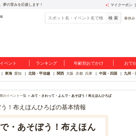
、夢の育みを応援します！
マイクーポン
春休み
イベント
ランキング
年齢別おでかけ
おで
東海
愛知
北陸・甲信越
関西
大阪
京都
兵庫
中国・四国
九州・
県のイベント一覧
みて・さわって・よんで・あそぼう！布えほんひろば
ぼう！布えほんひろばの基本情報
で・あそぼう！布えほん