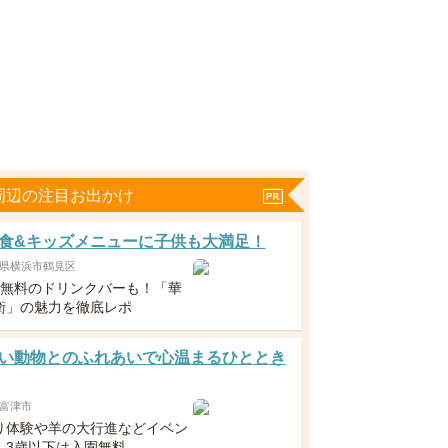
周辺の注目お出かけ
食&キッズメニューに子供も大満足！
県横浜市鶴見区
下無料のドリンクバーも！「華
衛」の魅力を徹底レポ
い動物とのふれあいで心温まるひととき
富津市
り体験や羊の大行進などイベン
！3歳以下は入園無料