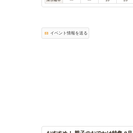
降水確率
---
---
10
20
イベント情報を送る