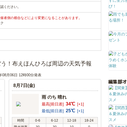
確認ください。
主催者側の都合などにより変更になることがあります。
ンク
ぼう！布えほんひろば周辺の天気予報
6年08月06日 12時00分発表
編集部
8月7日(金)
雨 のち 晴れ
34℃
最高[前日差]
[+1]
25℃
最低[前日差]
[+1]
時間
0-6
6-12
12-18
18-24