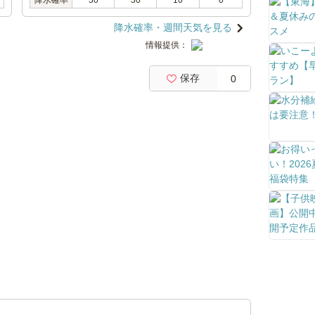
降水確率
30
30
10
0
降水確率・週間天気を見る
情報提供：
保存
0