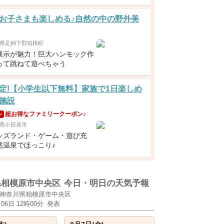
お子さまも楽しめる♪自然の中の野外美
県足柄下郡箱根町
展示が魅力！巨大ハンモック作
って跳ねて遊べちゃう
定!【小学生以下無料】家族で1日楽しめ
施設
超お得なファミリークーポン♪
ン
県小田原市
ッズランド・ゲーム・遊び充
然温泉でほっこり♪
県相模原市中央区
今日・明日の天気予報
神奈川県相模原市中央区
月06日 12時00分
発表