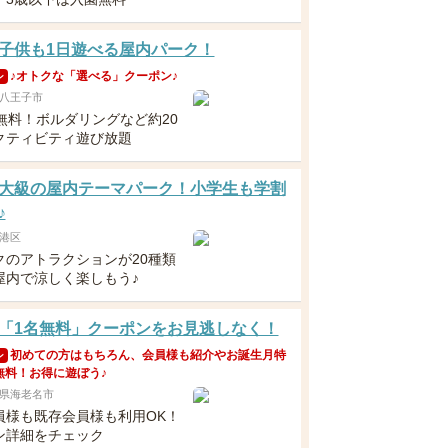
子供も1日遊べる屋内パーク！
♪オトクな「選べる」クーポン♪
ン
八王子市
歳無料！ボルダリングなど約20
クティビティ遊び放題
大級の屋内テーマパーク！小学生も学割
♪
港区
クのアトラクションが20種類
屋内で涼しく楽しもう♪
「1名無料」クーポンをお見逃しなく！
初めての方はもちろん、会員様も紹介やお誕生月特
ン
無料！お得に遊ぼう♪
県海老名市
員様も既存会員様も利用OK！
ン詳細をチェック