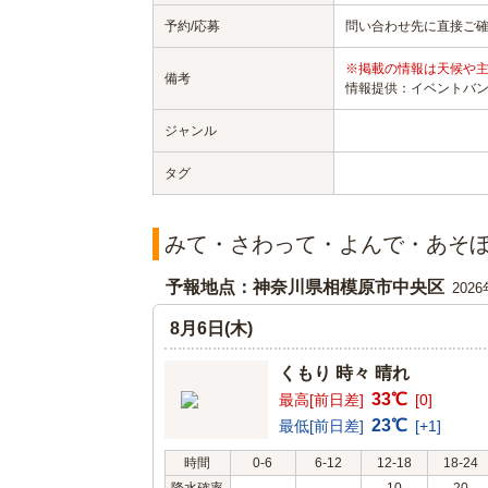
予約/応募
問い合わせ先に直接ご
※掲載の情報は天候や
備考
情報提供：イベントバ
ジャンル
タグ
みて・さわって・よんで・あそ
予報地点：神奈川県相模原市中央区
202
8月6日(木)
くもり 時々 晴れ
33℃
最高[前日差]
[0]
23℃
最低[前日差]
[+1]
時間
0-6
6-12
12-18
18-24