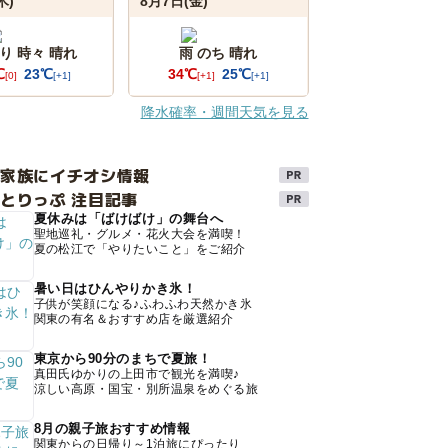
木)
8月7日(金)
り 時々 晴れ
雨 のち 晴れ
℃
23℃
34℃
25℃
[0]
[+1]
[+1]
[+1]
降水確率・週間天気を見る
け家族にイチオシ情報
とりっぷ 注目記事
夏休みは「ばけばけ」の舞台へ
聖地巡礼・グルメ・花火大会を満喫！
夏の松江で「やりたいこと」をご紹介
暑い日はひんやりかき氷！
子供が笑顔になる♪ふわふわ天然かき氷
関東の有名＆おすすめ店を厳選紹介
東京から90分のまちで夏旅！
真田氏ゆかりの上田市で観光を満喫♪
涼しい高原・国宝・別所温泉をめぐる旅
8月の親子旅おすすめ情報
関東からの日帰り～1泊旅にぴったり