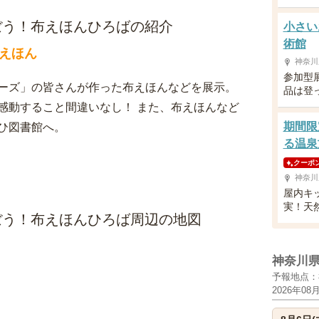
ぼう！布えほんひろばの紹介
小さい
術館
えほん
神奈川
参加型
ーズ」の皆さんが作った布えほんなどを展示。
品は登
感動すること間違いなし！ また、布えほんなど
期間限
ひ図書館へ。
る温泉
クーポ
神奈川
屋内キ
実！天
ぼう！布えほんひろば周辺の地図
神奈川
予報地点：
2026年08