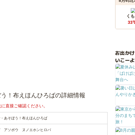
8月6日(
くも
33
お出か
いこーよ
ぼう！布えほんひろばの詳細情報
先に直接ご確認ください。
で・あそぼう！布えほんひろば
デ アソボウ ヌノエホンヒロバ