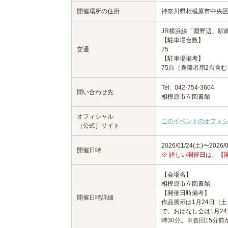
開催場所の住所
神奈川県相模原市中央区鹿
JR横浜線「淵野辺」駅
【駐車場台数】
交通
75
【駐車場備考】
75台（身障者用2台含
Tel:
042-754-3604
問い合わせ先
相模原市立図書館
オフィシャル
このイベントのオフィ
（公式）サイト
2026/01/24(土)〜2026/0
開催日時
※ 詳しい開催日は、【
【会場名】
相模原市立図書館
【開催日時備考】
開催日時詳細
作品展示は1月24日（土
で。おはなし会は1月24
時30分。※各回15分前