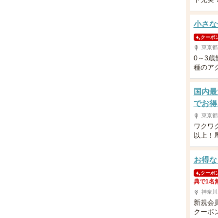
小さな
クーポ
東京都
0～3
種のア
国内最
でお得
東京都
ワクワ
以上！
お得な
クーポ
典で1名
神奈川
新規会
クーポ