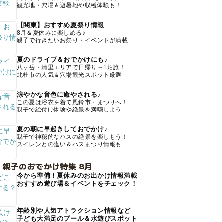
観光地・穴場＆避暑地や収穫体験も！
【関東】おすすめ夏祭り情報
8月＆夏休みに楽しめる♪
親子で行きたいお祭り・イベントが満載
夏のドライブ＆おでかけにも♪
八ヶ岳・清里エリアで日帰り～1泊旅！
北杜市の人気＆穴場観光スポット厳選
涼やかな音色に癒やされる♪
この夏は浴衣を着て風鈴市・まつりへ！
親子で絵付け体験や絶景を満喫しよう
夏の朝に早起きしておでかけ♪
親子で神秘的なハスの絶景を楽しもう！
スイレンとの違い＆ハスまつり情報も
 親子のおでかけ特集 8月
今から準備！夏休みのお出かけ情報満載
おすすめ遊び場＆イベントをチェック！
年齢別や人気アトラクション情報など
子ども大満足のプール＆水遊びスポット