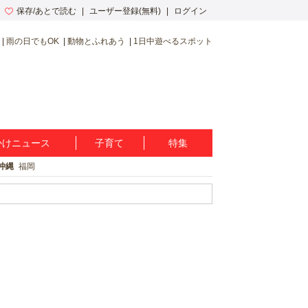
保存/あとで読む
ユーザー登録(無料)
ログイン
雨の日でもOK
動物とふれあう
1日中遊べるスポット
かけニュース
子育て
特集
沖縄
福岡