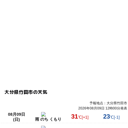
大分県竹田市の天気
予報地点：大分県竹田市
2026年08月09日 12時00分発表
08月09日
31
23
℃
[+1]
℃
[-1]
雨 のち くもり
(日)