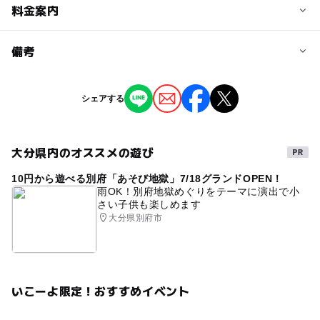
予約/応募
料金案内
問い合わせ先に直接ご確認ください。
料金について
備考
一般 1,000円、高校生以下 500円、10歳未満 無料
※掲載の情報は天候や主催者側の都合などにより変更にな
シェアする
ることがあります。
情報提供：イベントバンク
大分県内のオススメの遊び
10円から遊べる別府「あそび地獄」7/18グランドOPEN！
雨OK！別府地獄めぐりをテーマに演出で小
さい子供も楽しめます
大分県別府市
いこーよ限定！おすすめイベント