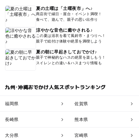
夏の土曜は「土曜夜市」へ♪
商店街で縁日・屋台・イベント満喫！
食べて、遊んで、親子の思い出作り
涼やかな音色に癒やされる♪
この夏は浴衣を着て風鈴市・まつりへ！
親子で絵付け体験や絶景を満喫しよう
夏の朝に早起きしておでかけ♪
親子で神秘的なハスの絶景を楽しもう！
スイレンとの違い＆ハスまつり情報も
九州･沖縄おでかけ人気スポットランキング
福岡県
佐賀県
長崎県
熊本県
大分県
宮崎県