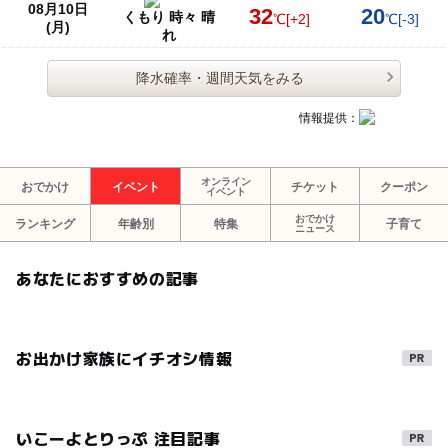
08月10日
32
20
くもり 時々 晴
℃
[+2]
℃
[-3]
(月)
れ
降水確率・週間天気をみる
情報提供：
オンライン
おでかけ
イベント
チケット
クーポン
イベント
おでかけ
ランキング
年齢別
特集
子育て
ニュース
あなたにおすすめの記事
お出かけ家族にイチオシ情報
いこーよとりっぷ 注目記事