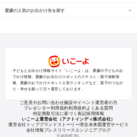
愛媛の人気のお出かけ先を探す
愛媛のエリアからプール子ども連れのお出かけスポット
を探す
松山・道後・伊予・久万高原のプールお出かけ
今治・しまなみ海道のプールお出かけ
宇和島・南予のプールお出かけ
西条・新居浜・東予・石鎚山のプールお出かけ
子どもとお出かけ情報サイト「いこーよ」は、愛媛の子どものお
愛媛の定番お出かけスポット
でかけ情報、愛媛のお出かけスポットのクチコミ・親子体験情
愛媛の遊園地
報、愛媛のおでかけスポット人気ランキングなど、親子のつなが
り・幸せを願って日々運営しております。
愛媛の動物園
愛媛のバーベキュー
ご意見やお問い合わせ
施設やイベント運営者の方
愛媛の釣り
プレゼンター利用規約
利用規約
よくある質問
愛媛の牧場
特定商取引法に基づく表記
採用情報
愛媛のプール
いこーよ運営会社（アクトインディ株式会社）
運営会社トップ
ブランドストーリー
理念
未来図
運営サービス
愛媛のアスレチック
会社情報
プレスリリース
エンジニアブログ
愛媛の公園・総合公園
© actindi Inc.