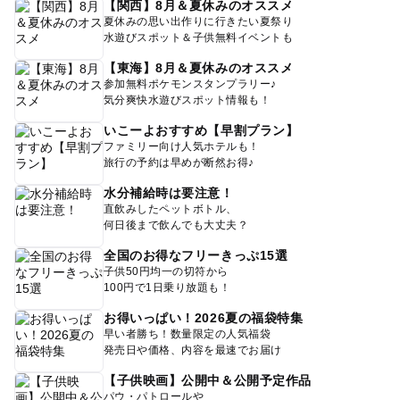
【関西】8月＆夏休みのオススメ
夏休みの思い出作りに行きたい夏祭り
水遊びスポット＆子供無料イベントも
【東海】8月＆夏休みのオススメ
参加無料ポケモンスタンプラリー♪
気分爽快水遊びスポット情報も！
いこーよおすすめ【早割プラン】
ファミリー向け人気ホテルも！
旅行の予約は早めが断然お得♪
水分補給時は要注意！
直飲みしたペットボトル、
何日後まで飲んでも大丈夫？
全国のお得なフリーきっぷ15選
子供50円均一の切符から
100円で1日乗り放題も！
お得いっぱい！2026夏の福袋特集
早い者勝ち！数量限定の人気福袋
発売日や価格、内容を最速でお届け
【子供映画】公開中＆公開予定作品
パウ・パトロールや