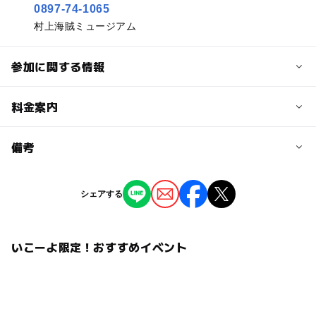
0897-74-1065
村上海賊ミュージアム
参加に関する情報
予約/応募
料金案内
問い合わせ先に直接ご確認ください。
料金について
備考
注意・制限事項
企画展無料 ※常設展有料（一般310円、高校生以下無料
関連企画「くずし字クイズにチャレンジ！」にも参加しよ
ほか）
※掲載の情報は天候や主催者側の都合などにより変更にな
シェアする
う。
ることがあります。
情報提供：イベントバンク
いこーよ限定！おすすめイベント