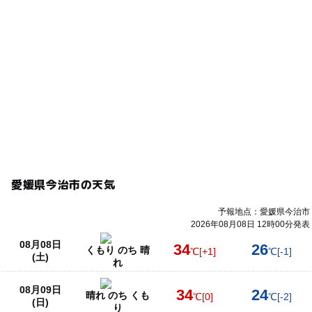
愛媛県今治市の天気
予報地点：愛媛県今治市
2026年08月08日 12時00分発表
08月08日
34
26
くもり のち 晴
℃
[+1]
℃
[-1]
(土)
れ
08月09日
34
24
晴れ のち くも
℃
[0]
℃
[-2]
(日)
り