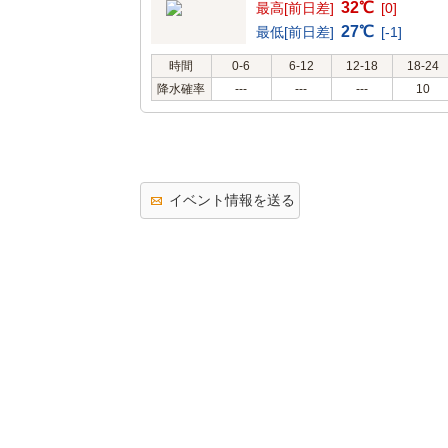
32℃
最高[前日差]
[0]
27℃
最低[前日差]
[-1]
時間
0-6
6-12
12-18
18-24
降水確率
---
---
---
10
イベント情報を送る