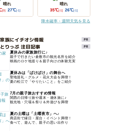
晴れ
晴れ
℃
27℃
35℃
26℃
[0]
[-1]
[-1]
[-1]
降水確率・週間天気を見る
け家族にイチオシ情報
とりっぷ 注目記事
夏休みの家族旅行に♪
親子で行きたい倉敷市の観光名所を紹介
映画のロケ地巡り＆親子向けの体験充実
夏休みは「ばけばけ」の舞台へ
聖地巡礼・グルメ・花火大会を満喫！
夏の松江で「やりたいこと」をご紹介
7月の親子旅おすすめ情報
関西の日帰り旅や週末・連休旅に♪
観光地・穴場＆祭り＆外遊びを満喫
夏の土曜は「土曜夜市」へ♪
商店街で縁日・屋台・イベント満喫！
食べて、遊んで、親子の思い出作り