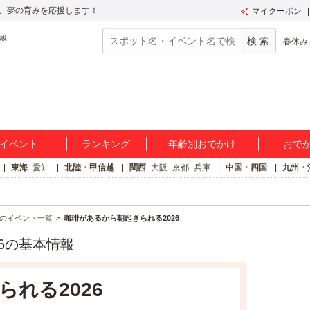
、夢の育みを応援します！
マイクーポン
春休み
イベント
ランキング
年齢別おでかけ
おで
東海
愛知
北陸・甲信越
関西
大阪
京都
兵庫
中国・四国
九州・
のイベント一覧
珈琲があるから朝起きられる2026
6の基本情報
れる2026