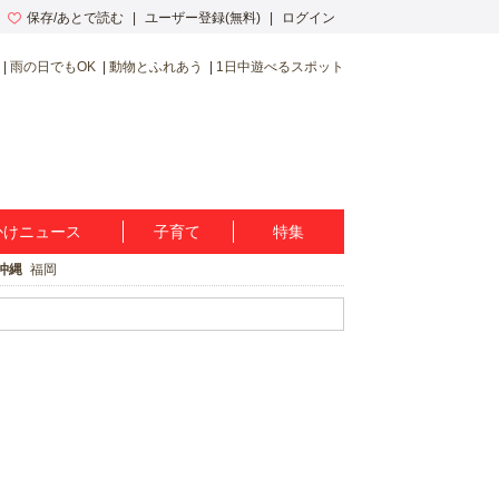
保存/あとで読む
ユーザー登録(無料)
ログイン
雨の日でもOK
動物とふれあう
1日中遊べるスポット
かけニュース
子育て
特集
沖縄
福岡