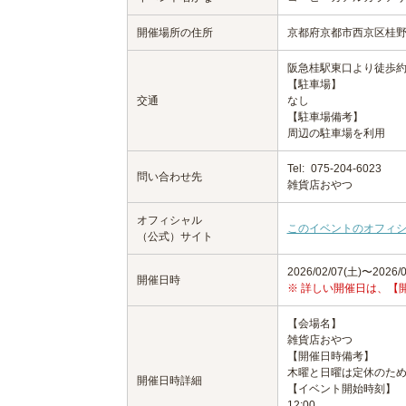
開催場所の住所
京都府京都市西京区桂野里
阪急桂駅東口より徒歩約
【駐車場】
交通
なし
【駐車場備考】
周辺の駐車場を利用
Tel:
075-204-6023
問い合わせ先
雑貨店おやつ
オフィシャル
このイベントのオフィ
（公式）サイト
2026/02/07(土)〜2026/0
開催日時
※ 詳しい開催日は、【
【会場名】
雑貨店おやつ
【開催日時備考】
木曜と日曜は定休のため
開催日時詳細
【イベント開始時刻】
12:00