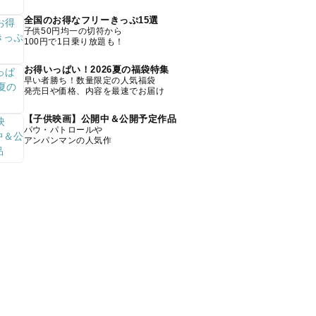
全国のお得なフリーきっぷ15選
子供50円均一の切符から
100円で1日乗り放題も！
お得いっぱい！2026夏の福袋特集
早い者勝ち！数量限定の人気福袋
発売日や価格、内容を最速でお届け
【子供映画】公開中＆公開予定作品
パウ・パトロールや
アンパンマンの人気作