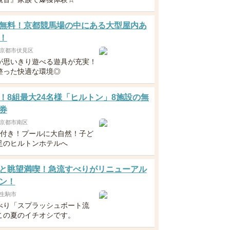
無料！京都競馬場の中にある大型屋内あ
！
京都市伏見区
が思いきり遊べる遊具が充実！
整った快適な環境◎
！8組最大24名様「ヒルトン」8施設の無
券
京都市南区
食付き！プールに大自然！子ど
足のヒルトンホテルへ
と眺望満喫！急流すべりがリニューアル
ン！
生駒市
べり「スプラッシュボート流
この夏のイチオシです。