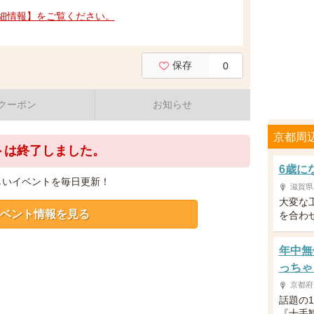
細情報】をご覧ください。
保存
0
クーポン
お知らせ
京都周
トは終了しました。
6歳に
しいイベントを毎日更新！
滋賀県
大変な
ベント情報を見る
を合わ
年中無
っちゃ
京都府
話題の
『十手