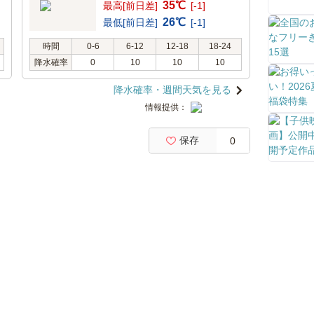
35℃
最高[前日差]
[-1]
26℃
最低[前日差]
[-1]
時間
0-6
6-12
12-18
18-24
降水確率
0
10
10
10
降水確率・週間天気を見る
情報提供：
保存
0