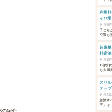
利用料
そび場
京都府
子ども
空調も
超豪華
料宿泊
京都府
1泊朝
も大満
スリル
オープ
奈良県
急流す
王」は
6の紹介