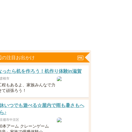
辺の注目お出かけ
なったら机を作ろう！机作り体験in滋賀
彦根市
工程もあるよ、家族みんなで力
せて頑張ろう！
休いつでも遊べる☆屋内で雨も暑さもへ
ら♪
京都市中京区
10本アーム クレーンゲーム
観音』家族で爆獲体験☆