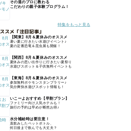
その道のプロに教わる
こだわりの親子体験プログラム！
特集をもっと見る
オススメ「注目記事」
【関東】8月＆夏休みのオススメ
暑い夏に行きたい水遊びイベント♪
夏の定番恐竜＆昆虫展も開催！
【関西】8月＆夏休みのオススメ
夏休みの思い出作りに行きたい夏祭り
水遊びスポット＆子供無料イベントも
【東海】8月＆夏休みのオススメ
参加無料ポケモンスタンプラリー♪
気分爽快水遊びスポット情報も！
いこーよおすすめ【早割プラン】
ファミリー向け人気ホテルも！
旅行の予約は早めが断然お得♪
水分補給時は要注意！
直飲みしたペットボトル、
何日後まで飲んでも大丈夫？