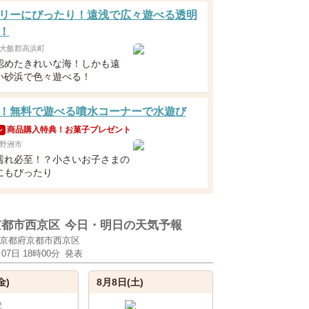
リーにぴったり！遠浅で広々遊べる透明
！
大飯郡高浜町
認めたきれいな海！しかも遠
い砂浜で色々遊べる！
！無料で遊べる噴水コーナーで水遊び
商品購入特典！お菓子プレゼント
ン
野洲市
濡れ必至！？小さいお子さまの
にもぴったり
京都市西京区
今日・明日の天気予報
京都府京都市西京区
月07日 18時00分
発表
金)
8月8日(土)