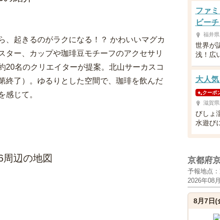
ファミ
ビーチ
福井県
ら、起きるのがラクになる！？ かわいいマグカ
世界が
スター、カップや珈琲豆モチーフのアクセサリ
浅！広
約20名のクリエイターが提案。北山サーカスコ
大人気
第終了）。ゆるりとした空間で、珈琲を飲んだ
クーポ
を感じて。
滋賀県
びしょ
水遊び
6周辺の地図
京都府
予報地点：
2026年08
8月7日(