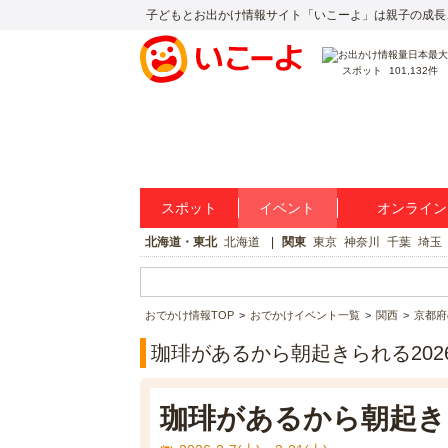
子どもとお出かけ情報サイト「いこーよ」は親子の成長
スポット
101,132件
スポット
イベント
オンライン
北海道・東北
北海道
関東
東京
神奈川
千葉
埼玉
おでかけ情報TOP
おでかけイベント一覧
関西
京都府
珈琲があるから朝起きられる202
珈琲があるから朝起きら