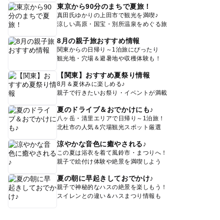
東京から90分のまちで夏旅！
真田氏ゆかりの上田市で観光を満喫♪
涼しい高原・国宝・別所温泉をめぐる旅
8月の親子旅おすすめ情報
関東からの日帰り～1泊旅にぴったり
観光地・穴場＆避暑地や収穫体験も！
【関東】おすすめ夏祭り情報
8月＆夏休みに楽しめる♪
親子で行きたいお祭り・イベントが満載
夏のドライブ＆おでかけにも♪
八ヶ岳・清里エリアで日帰り～1泊旅！
北杜市の人気＆穴場観光スポット厳選
涼やかな音色に癒やされる♪
この夏は浴衣を着て風鈴市・まつりへ！
親子で絵付け体験や絶景を満喫しよう
夏の朝に早起きしておでかけ♪
親子で神秘的なハスの絶景を楽しもう！
スイレンとの違い＆ハスまつり情報も