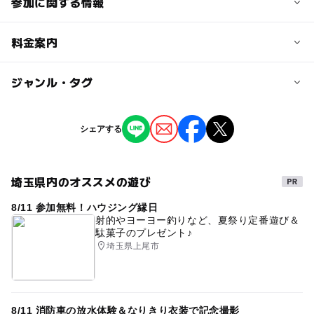
参加に関する情報
定員
料金案内
8人
子供の料金
ジャンル・タグ
定員詳細
無料
入替制となっております。必ずお時間をご予約下さい。
ジャンル
シェアする
※他サイト等でも受付けていますので、チケット枚数と残
大人の料金
撮影イベント
季節のイベント
席は一致しません。必ずご予約専用サイトからお時間をご
無料
予約下さい。
https://www.pashalico.jp/event/urawa
埼玉県内のオススメの遊び
タグ
8/11 参加無料！ハウジング縁日
ベビー&キッズ撮影会
マタニティフォト
対象年齢
射的やヨーヨー釣りなど、夏祭り定番遊び＆
駄菓子のプレゼント♪
ハーフバースデー
100日
#無料
0歳
1歳
0歳･1歳･2歳の赤ちゃん(乳児･幼児)
埼玉県上尾市
3歳･4歳･5歳･6歳(幼児)
小学生
中学生･高校生
大人
2歳
撮影会
無料撮影会
カメラマンによる撮影
家族写真
お子様の成長の記録に
ベビー撮影会
予約/応募
予約必要
キッズ撮影会
室内イベント
雨の日でもOK
8/11 消防車の放水体験＆なりきり衣装で記念撮影