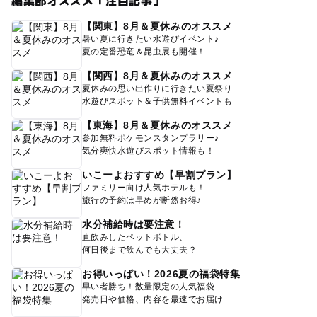
編集部オススメ「注目記事」
【関東】8月＆夏休みのオススメ
暑い夏に行きたい水遊びイベント♪
夏の定番恐竜＆昆虫展も開催！
【関西】8月＆夏休みのオススメ
夏休みの思い出作りに行きたい夏祭り
水遊びスポット＆子供無料イベントも
【東海】8月＆夏休みのオススメ
参加無料ポケモンスタンプラリー♪
気分爽快水遊びスポット情報も！
いこーよおすすめ【早割プラン】
ファミリー向け人気ホテルも！
旅行の予約は早めが断然お得♪
水分補給時は要注意！
直飲みしたペットボトル、
何日後まで飲んでも大丈夫？
お得いっぱい！2026夏の福袋特集
早い者勝ち！数量限定の人気福袋
発売日や価格、内容を最速でお届け