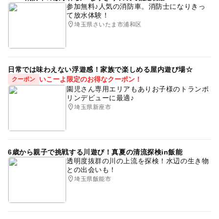
最終応募締切 2026-3-14(土)
参加無料♪人気の消防車。消防士になりきっ
#無料撮影会
#撮影会
家族で思い出
月齢フォト
て放水体験！
埼玉県さいたま市浦和区
マタニティ撮影会
イースター撮影会
埼玉県
注意・制限事項
【ご注意事項】
埼玉県さいたま市
さいたま市
浦和区
浦和
※撮影会・相談会のどちらか片方のみのご参加はできませ
ん。
日常では味わえない浮遊感！家族で楽しめる屋内遊び場☆
※日本語での相談会参加が可能な方に限らせて頂きます。
いこーよ限定のお得なクーポン！
クーポン
園児さん専用エリアもありお子様のトランポ
※撮影スペース内は貸し切りですが、共用スペースは他ス
リンデビューに最適♪
タッフ等が出入りすることがあります。
埼玉県新座市
※完全入れ替え制のため、ご予約時間の10 分以上前にご
来場されても入場することができない可能性があります。
※感染症予防については各種対策を講じておりますが、感
染しないことを保証するものではありません。
6歳から親子で挑戦する川遊び！真夏の清流探検in飯能
※撮影したお写真は、約2 週間以内にお申し込み時にご登
透明度抜群の川の上流を探検！水辺の生き物
録いただきましたメールアドレスにダウンロードサイトの
との出会いも！
埼玉県飯能市
アドレスをお送いたします。サイトにアクセスしダウンロ
ードして下さい。
★最少催行人数に満たない等やむを得ず中止となる場合が