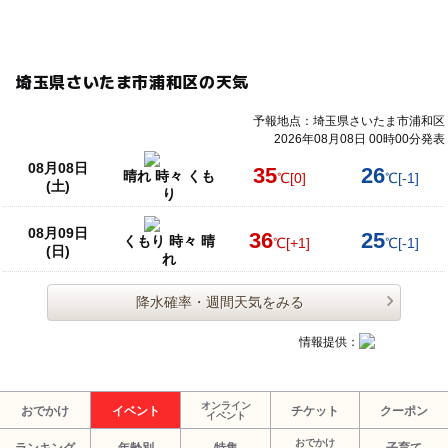
埼玉県さいたま市浦和区の天気
予報地点：埼玉県さいたま市浦和区
2026年08月08日 00時00分発表
08月08日
35
26
晴れ 時々 くも
℃
[0]
℃
[-1]
(土)
り
08月09日
36
25
くもり 時々 晴
℃
[+1]
℃
[-1]
(日)
れ
降水確率・週間天気をみる
情報提供：
オンライン
おでかけ
イベント
チケット
クーポン
イベント
おでかけ