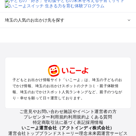
埼玉の人気のお出かけ先を探す
埼玉のエリアからプール子ども連れのお出かけスポット
を探す
川越・所沢・入間・新座のプールお出かけ
大宮・浦和・上尾・岩槻・蓮田のプールお出かけ
越谷・草加・春日部のプールお出かけ
秩父・長瀞のプールお出かけ
川口・戸田・和光・朝霞のプールお出かけ
子どもとお出かけ情報サイト「いこーよ」は、埼玉の子どものお
飯能・坂戸・東松山・日高のプールお出かけ
でかけ情報、埼玉のお出かけスポットのクチコミ・親子体験情
久喜・行田・加須・羽生のプールお出かけ
報、埼玉のおでかけスポット人気ランキングなど、親子のつなが
熊谷・太田・足利・古河のプールお出かけ
り・幸せを願って日々運営しております。
本庄・深谷・美里周辺のプールお出かけ
ご意見やお問い合わせ
施設やイベント運営者の方
プレゼンター利用規約
利用規約
よくある質問
埼玉の定番お出かけスポット
特定商取引法に基づく表記
採用情報
埼玉の遊園地
いこーよ運営会社（アクトインディ株式会社）
運営会社トップ
ブランドストーリー
理念
未来図
運営サービス
埼玉の動物園