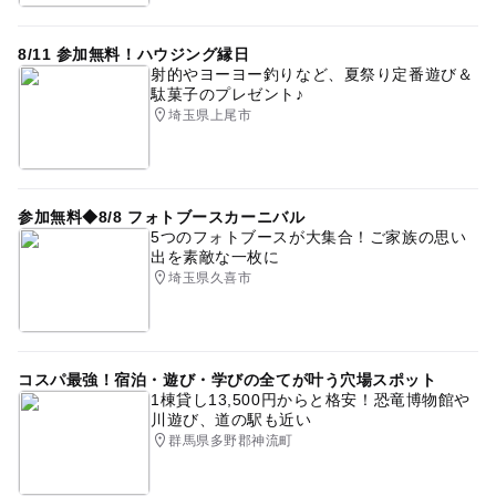
8/11 参加無料！ハウジング縁日
射的やヨーヨー釣りなど、夏祭り定番遊び＆
駄菓子のプレゼント♪
埼玉県上尾市
参加無料◆8/8 フォトブースカーニバル
5つのフォトブースが大集合！ご家族の思い
出を素敵な一枚に
埼玉県久喜市
コスパ最強！宿泊・遊び・学びの全てが叶う穴場スポット
1棟貸し13,500円からと格安！恐竜博物館や
川遊び、道の駅も近い
群馬県多野郡神流町