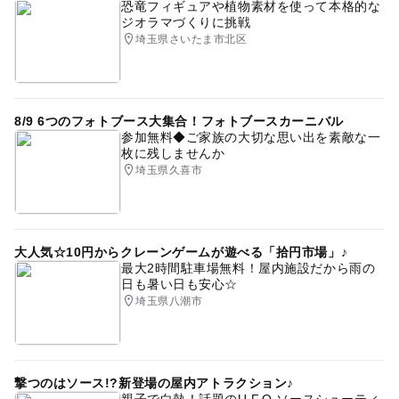
恐竜フィギュアや植物素材を使って本格的な
ジオラマづくりに挑戦
埼玉県さいたま市北区
8/9 6つのフォトブース大集合！フォトブースカーニバル
参加無料◆ご家族の大切な思い出を素敵な一
枚に残しませんか
埼玉県久喜市
大人気☆10円からクレーンゲームが遊べる「拾円市場」♪
最大2時間駐車場無料！屋内施設だから雨の
日も暑い日も安心☆
埼玉県八潮市
撃つのはソース!?新登場の屋内アトラクション♪
親子で白熱！話題のU.F.O.ソースシューティ