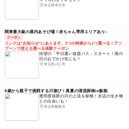
ご都合が悪くなった場合は、イベント開催日の2日前まで
埼玉県本庄市
にキャンセルをお願いいたします。
ご予約確認のためメール、電話でのご連絡をさせていただ
きます。
関東最大級の屋内あそび場！赤ちゃん専用エリアあり♪
応募方法
クーポン
リンクは”お知らせ”にあります。3つの特典から1つ選べる！アソ
このイベントの受付は終了しました。
ブーンで使える選べる体験クーポン
待望の「平日通い放題パス」スタート！雨の
日のおでかけ先にも！
埼玉県川口市
予約ページ
予約はこちらから
6歳から親子で挑戦する川遊び！真夏の清流探検in飯能
透明度抜群の川の上流を探検！水辺の生き物
との出会いも！
埼玉県飯能市