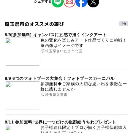
予約/応募
マスク着用もスタッフ個人に委ねておりますので予めご認
シェアする
撮影イベント
識お願いいたします。
予約必要
もし、スタッフへのマスク着用をご要望の場合は、ご対応
最終応募締切 2026-3-19(木)
いたしますのでお申し出ください。 マスク着用をご要望さ
埼玉県内のオススメの遊び
タグ
れる場合は、お申し込み時の備考にご記載ください。 な
注意・制限事項
8/9[参加無料] キャンバスに五感で描くインクアート
撮影会
撮影
カメラ
カメラマン
写真
親子
お、感染症対策の為、衣装のアルコール消毒などは徹底し
注意・制限事項
色の変化を楽しみアート作品づくりに挑戦！
ておりますので安心してご参加ください。
※画像はイメージです
子どもと写真
フォト
プロ
無料
イベント
このイベントはファイナンシャルプランナーにお金や保険
埼玉県さいたま市北区
の相談をご希望される方が対象です。
室内
着ぐるみ
無料相談は、当社にて提携している保険代理店によるサー
ビスです。
写真データのお渡しはファイナンシャルプランナー相談後
8/9 6つのフォトブース大集合！フォトブースカーニバル
2週間程度でお届けします。
参加無料◆ご家族の大切な思い出を素敵な一
無料撮影会と相談会がセットのイベントになります。どち
枚に残しませんか
らかのみのご参加はお断りしております。ご了承くださ
埼玉県久喜市
い。
予約制イベントのため、欠席や遅刻のないようお願いいた
します。
ご予約のお時間に来られなかった場合は、イベントの参加
8/11 参加無料!世界に一つだけの似顔絵うちわプレゼント
お子様連れ限定！プロが描くお子様似顔絵入
をお断りすることがございます。
りうちわをプレゼント