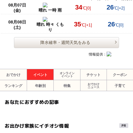
08月07日
34
26
℃
[0]
℃
[+2]
晴れ 一時 雨
(金)
08月08日
35
26
晴れ 時々 くも
℃
[+1]
℃
[0]
(土)
り
降水確率・週間天気をみる
情報提供：
オンライン
おでかけ
イベント
チケット
クーポン
イベント
おでかけ
ランキング
年齢別
特集
子育て
ニュース
あなたにおすすめの記事
お出かけ家族にイチオシ情報