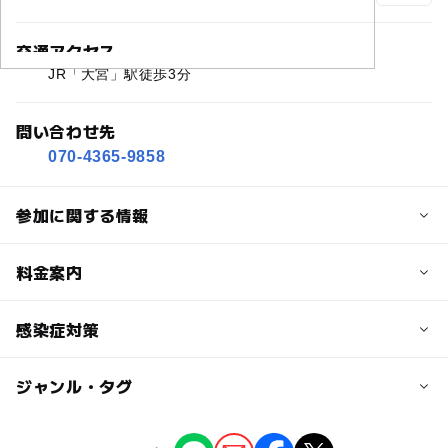
交通アクセス
JR「大宮」駅徒歩3分
問い合わせ先
070-4365-9858
参加に関する情報
定員
料金案内
24人
子供の料金
感染症対策
対象年齢
無料
0歳･1歳･2歳の赤ちゃん(乳児･幼児)
ジャンル・タグ
【感染症対策の配慮について】
3歳･4歳･5歳･6歳(幼児)
大人の料金
新型コロナ感染症の５類認定に伴い、マスクの着用はお客
様の判断に委ねております。 また、同様に現場スタッフの
無料
ジャンル