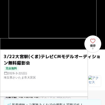
保存
0
3/22大宮駅(くま)テレビCMモデルオーディショ
ン無料撮影会
完全無料
2026-3-22(日)
埼玉県さいたま市大宮区
対象年齢
0歳-2歳
3歳-6歳
小学生
中学生･高校生
大人
兄弟姉妹・ご家族みんなでの撮影も可能です！