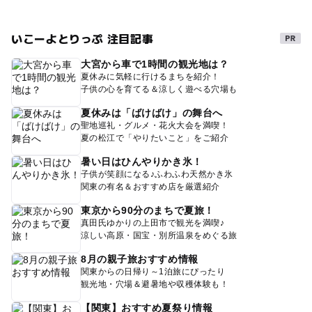
いこーよとりっぷ 注目記事
大宮から車で1時間の観光地は？
夏休みに気軽に行けるまちを紹介！
子供の心を育てる＆涼しく遊べる穴場も
夏休みは「ばけばけ」の舞台へ
聖地巡礼・グルメ・花火大会を満喫！
夏の松江で「やりたいこと」をご紹介
暑い日はひんやりかき氷！
子供が笑顔になる♪ふわふわ天然かき氷
関東の有名＆おすすめ店を厳選紹介
東京から90分のまちで夏旅！
真田氏ゆかりの上田市で観光を満喫♪
涼しい高原・国宝・別所温泉をめぐる旅
8月の親子旅おすすめ情報
関東からの日帰り～1泊旅にぴったり
観光地・穴場＆避暑地や収穫体験も！
【関東】おすすめ夏祭り情報