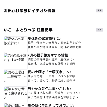
お出かけ家族にイチオシ情報
いこーよとりっぷ 注目記事
夏休みの家族旅行に♪
親子で行きたい倉敷市の観光名所を紹介
映画のロケ地巡り＆親子向けの体験充実
7月の親子旅おすすめ情報
関西の日帰り旅や週末・連休旅に♪
観光地・穴場＆祭り＆外遊びを満喫
夏の土曜は「土曜夜市」へ♪
商店街で縁日・屋台・イベント満喫！
食べて、遊んで、親子の思い出作り
涼やかな音色に癒やされる♪
この夏は浴衣を着て風鈴市・まつりへ！
親子で絵付け体験や絶景を満喫しよう
夏の朝に早起きしておでかけ♪