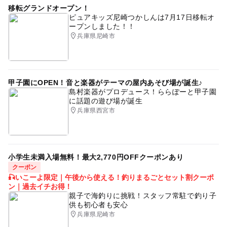
移転グランドオープン！
ピュアキッズ尼崎つかしんは7月17日移転オ
ープンしました！！
兵庫県尼崎市
甲子園にOPEN！音と楽器がテーマの屋内あそび場が誕生♪
島村楽器がプロデュース！ららぽーと甲子園
に話題の遊び場が誕生
兵庫県西宮市
小学生未満入場無料！最大2,770円OFFクーポンあり
クーポン
🎣いこーよ限定｜午後から使える！釣りまるごとセット割クーポ
ン｜過去イチお得！
親子で海釣りに挑戦！スタッフ常駐で釣り子
供も初心者も安心
兵庫県尼崎市