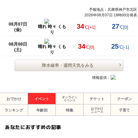
予報地点：兵庫県神戸市北区
2026年08月07日 18時00分発表
08月07日
34
27
晴れ 時々 くも
℃
[+1]
℃
[0]
(金)
り
08月08日
34
25
晴れ 時々 くも
℃
[0]
℃
[-1]
(土)
り
降水確率・週間天気をみる
情報提供：
オンライン
おでかけ
イベント
チケット
クーポン
イベント
おでかけ
ランキング
年齢別
特集
子育て
ニュース
あなたにおすすめの記事