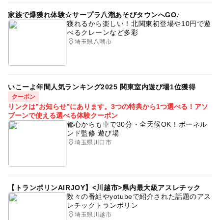
家族で爆獲れ体験☆サープラ八潮あそびタウンへGO♪
獲れるから楽しい！北関東初登場や10円で遊
べるクレーンなど多彩
埼玉県八潮市
いこーよ年間人気ランキング2025 関東室内遊び場1位獲得
クーポン
リンクは”お知らせ”にあります。3つの特典から1つ選べる！アソ
ブーンで使える選べる体験クーポン
都心からも車で30分・全天候OK！ボーネル
ンド監修 遊び場
埼玉県川口市
【トランポリンAIRJOY】<川越市>県内最大級アスレチック
数々の番組やyotubeで紹介された話題のアス
レチックトランポリン
埼玉県川越市