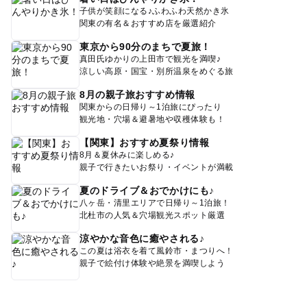
子供が笑顔になる♪ふわふわ天然かき氷
関東の有名＆おすすめ店を厳選紹介
東京から90分のまちで夏旅！
真田氏ゆかりの上田市で観光を満喫♪
涼しい高原・国宝・別所温泉をめぐる旅
8月の親子旅おすすめ情報
関東からの日帰り～1泊旅にぴったり
観光地・穴場＆避暑地や収穫体験も！
【関東】おすすめ夏祭り情報
8月＆夏休みに楽しめる♪
親子で行きたいお祭り・イベントが満載
夏のドライブ＆おでかけにも♪
八ヶ岳・清里エリアで日帰り～1泊旅！
北杜市の人気＆穴場観光スポット厳選
涼やかな音色に癒やされる♪
この夏は浴衣を着て風鈴市・まつりへ！
親子で絵付け体験や絶景を満喫しよう