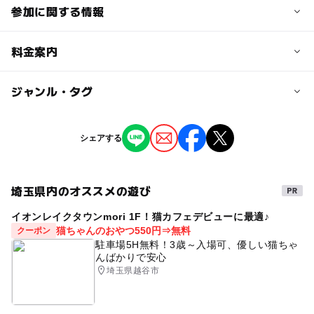
参加に関する情報
対象年齢
料金案内
3歳･4歳･5歳･6歳(幼児)
小学生
中学生･高校生
大人
子供の料金
ジャンル・タグ
予約/応募
無料
予約不要
ジャンル
シェアする
大人の料金
ものづくり・学び体験
無料
埼玉県内のオススメの遊び
タグ
イオンレイクタウンmori 1F！猫カフェデビューに最適♪
雨でもOK
SKIPシティ街びらきイベント
猫ちゃんのおやつ550円⇒無料
クーポン
雨の日でもOK
駐車場5H無料！3歳～入場可、優しい猫ちゃ
んばかりで安心
埼玉県越谷市