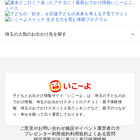
埼玉の人気のお出かけ先を探す
埼玉のエリアからプール子ども連れのお出かけスポット
を探す
川越・所沢・入間・新座のプールお出かけ
大宮・浦和・上尾・岩槻・蓮田のプールお出かけ
越谷・草加・春日部のプールお出かけ
秩父・長瀞のプールお出かけ
川口・戸田・和光・朝霞のプールお出かけ
子どもとお出かけ情報サイト「いこーよ」は、埼玉の子どものお
飯能・坂戸・東松山・日高のプールお出かけ
でかけ情報、埼玉のお出かけスポットのクチコミ・親子体験情
久喜・行田・加須・羽生のプールお出かけ
報、埼玉のおでかけスポット人気ランキングなど、親子のつなが
熊谷・太田・足利・古河のプールお出かけ
り・幸せを願って日々運営しております。
本庄・深谷・美里周辺のプールお出かけ
ご意見やお問い合わせ
施設やイベント運営者の方
プレゼンター利用規約
利用規約
よくある質問
埼玉の定番お出かけスポット
特定商取引法に基づく表記
採用情報