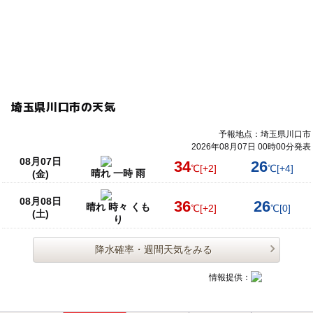
埼玉県川口市の天気
予報地点：埼玉県川口市
2026年08月07日 00時00分発表
08月07日
34
26
℃
[+2]
℃
[+4]
晴れ 一時 雨
(金)
08月08日
36
26
晴れ 時々 くも
℃
[+2]
℃
[0]
(土)
り
降水確率・週間天気をみる
情報提供：