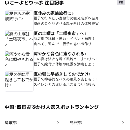
いこーよとりっぷ 注目記事
夏休みの家族旅行に♪
親子で行きたい倉敷市の観光名所を紹介
映画のロケ地巡り＆親子向けの体験充実
夏の土曜は「土曜夜市」へ♪
商店街で縁日・屋台・イベント満喫！
食べて、遊んで、親子の思い出作り
涼やかな音色に癒やされる♪
この夏は浴衣を着て風鈴市・まつりへ！
親子で絵付け体験や絶景を満喫しよう
夏の朝に早起きしておでかけ♪
親子で神秘的なハスの絶景を楽しもう！
スイレンとの違い＆ハスまつり情報も
中国･四国おでかけ人気スポットランキング
鳥取県
島根県