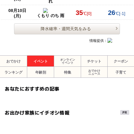
れ
08月10日
35
26
℃
[0]
℃
[-1]
くもり のち 雨
(月)
降水確率・週間天気をみる
情報提供：
オンライン
おでかけ
イベント
チケット
クーポン
イベント
おでかけ
ランキング
年齢別
特集
子育て
ニュース
あなたにおすすめの記事
お出かけ家族にイチオシ情報