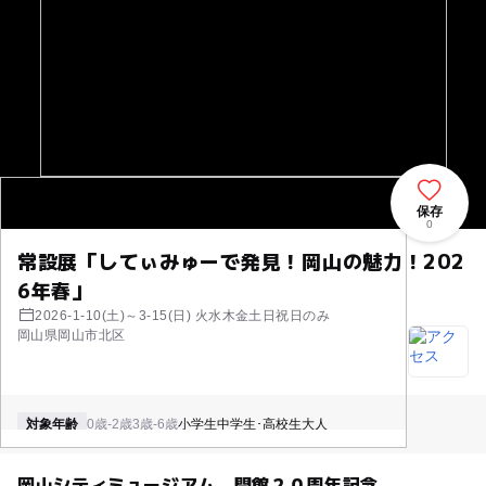
保存
0
常設展「してぃみゅーで発見！岡山の魅力！202
6年春」
2026-1-10(土)～3-15(日) 火水木金土日祝日のみ
岡山県岡山市北区
対象年齢
0歳-2歳
3歳-6歳
小学生
中学生･高校生
大人
岡山シティミュージアム 開館２０周年記念