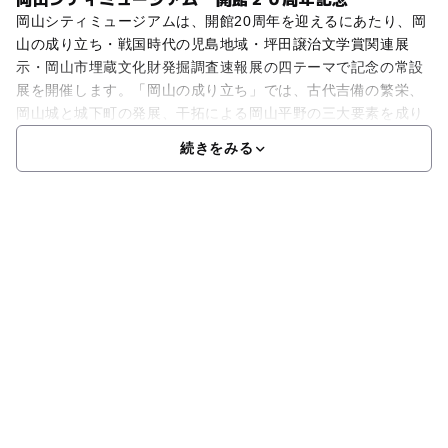
岡山シティミュージアムは、開館20周年を迎えるにあたり、岡
山の成り立ち・戦国時代の児島地域・坪田譲治文学賞関連展
示・岡山市埋蔵文化財発掘調査速報展の四テーマで記念の常設
展を開催します。「岡山の成り立ち」では、古代吉備の繁栄、
岡山城と城下町の発展、干拓による岡山平野の三大要素を成り
続きをみる