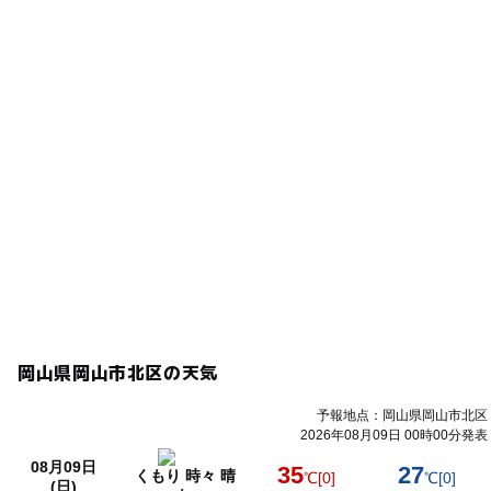
大人の料金
310円
岡山県岡山市北区の天気
予報地点：岡山県岡山市北区
2026年08月09日 00時00分発表
08月09日
35
27
くもり 時々 晴
℃
[0]
℃
[0]
(日)