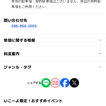
専用の駐車場・契約駐車場はございません。周辺の有料駐
車場をご利用ください。
問い合わせ先
086-898-3000
参加に関する情報
対象年齢
料金案内
小学生
中学生･高校生
大人
子供の料金
ジャンル・タグ
予約/応募
210円
予約不要
ジャンル
シェアする
子供の料金詳細
芸術鑑賞・自然観賞
大学生・高校生の料金、中学生以下無料、その他減免につ
いては岡山シティミュージアムHPをご確認ください。
いこーよ限定！おすすめイベント