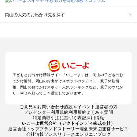
岡山の人気のお出かけ先を探す
岡山のエリアからプール子ども連れのお出かけスポット
を探す
岡山・吉備路・玉野・牛窓のプールお出かけ
倉敷・瀬戸大橋・総社・井笠のプールお出かけ
蒜山・津山・美作三湯のプールお出かけ
高梁・新見・吉備高原のプールお出かけ
子どもとお出かけ情報サイト「いこーよ」は、岡山の子どものお
岡山の定番お出かけスポット
でかけ情報、岡山のお出かけスポットのクチコミ・親子体験情
岡山の遊園地
報、岡山のおでかけスポット人気ランキングなど、親子のつなが
り・幸せを願って日々運営しております。
岡山の動物園
岡山のバーベキュー
ご意見やお問い合わせ
施設やイベント運営者の方
岡山の釣り
プレゼンター利用規約
利用規約
よくある質問
岡山の牧場
特定商取引法に基づく表記
採用情報
岡山のプール
いこーよ運営会社（アクトインディ株式会社）
運営会社トップ
ブランドストーリー
理念
未来図
運営サービス
岡山のアスレチック
会社情報
プレスリリース
エンジニアブログ
岡山の公園・総合公園