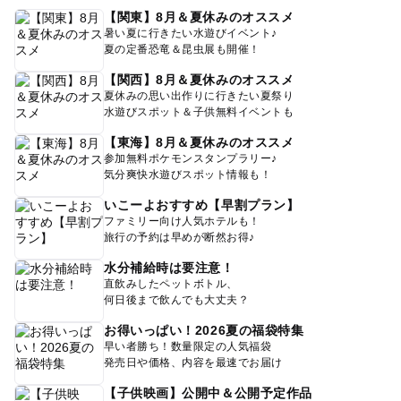
【関東】8月＆夏休みのオススメ
暑い夏に行きたい水遊びイベント♪
夏の定番恐竜＆昆虫展も開催！
【関西】8月＆夏休みのオススメ
夏休みの思い出作りに行きたい夏祭り
水遊びスポット＆子供無料イベントも
【東海】8月＆夏休みのオススメ
参加無料ポケモンスタンプラリー♪
気分爽快水遊びスポット情報も！
いこーよおすすめ【早割プラン】
ファミリー向け人気ホテルも！
旅行の予約は早めが断然お得♪
水分補給時は要注意！
直飲みしたペットボトル、
何日後まで飲んでも大丈夫？
お得いっぱい！2026夏の福袋特集
早い者勝ち！数量限定の人気福袋
発売日や価格、内容を最速でお届け
【子供映画】公開中＆公開予定作品