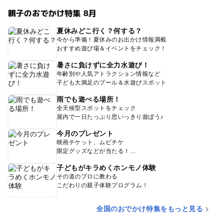
親子のおでかけ特集 8月
夏休みどこ行く？何する？
今から準備！夏休みのお出かけ情報満載
おすすめ遊び場＆イベントをチェック！
暑さに負けずに全力水遊び！
年齢別や人気アトラクション情報など
子ども大満足のプール＆水遊びスポット
雨でも遊べる場所！
全天候型スポットをチェック
屋内で一日たっぷり思いっきり遊ぼう♪
今月のプレゼント
映画チケット、ムビチケ
限定グッズなどが当たる！
子どもがキラめくホンモノ体験
その道のプロに教わる
こだわりの親子体験プログラム！
全国のおでかけ特集をもっと見る