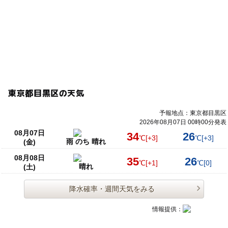
東京都目黒区の天気
予報地点：東京都目黒区
2026年08月07日 00時00分発表
08月07日
34
26
℃
[+3]
℃
[+3]
雨 のち 晴れ
(金)
08月08日
35
26
℃
[+1]
℃
[0]
晴れ
(土)
降水確率・週間天気をみる
情報提供：