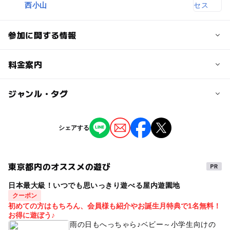
西小山
参加に関する情報
定員
料金案内
15人
子供の料金
ジャンル・タグ
定員詳細
5,500円
各回15名まで
ジャンル
シェアする
※最少催行人数を5名とさせていただき、開催しない場合
芸術鑑賞・自然観賞
ものづくり・学び体験
は1週間前頃にご連絡させていただきます。
ミニイベント
東京都内のオススメの遊び
対象年齢
3歳･4歳･5歳･6歳(幼児)
小学生
日本最大級！いつでも思いっきり遊べる屋内遊園地
タグ
クーポン
手品
マジック
マジックショー
探究
探究学習
初めての方はもちろん、会員様も紹介やお誕生月特典で1名無料！
予約/応募
お得に遊ぼう♪
#小学生
予約必要
おやこでおでかけ
雨の日もへっちゃら♪ベビー～小学生向けの