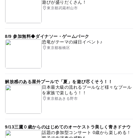
遊びが盛りだくさん！
最終応募締切 2026-2-20(金)
東京都武蔵村山市
予約ページ
予約はこちらから
8/9 参加無料◆ダイナソー・ゲームパーク
恐竜がテーマの縁日イベント♪
東京都板橋区
解放感のある屋外プールで「夏」を遊び尽くそう！！
日本最大級の流れるプールなど様々なプール
を家族で楽しもう！！
東京都あきる野市
9/13三鷹０歳からのはじめてのオーケストラ美しく青きドナウ
話題の参加型コンサート 0歳から楽しめる！
親子で生演奏の感動を