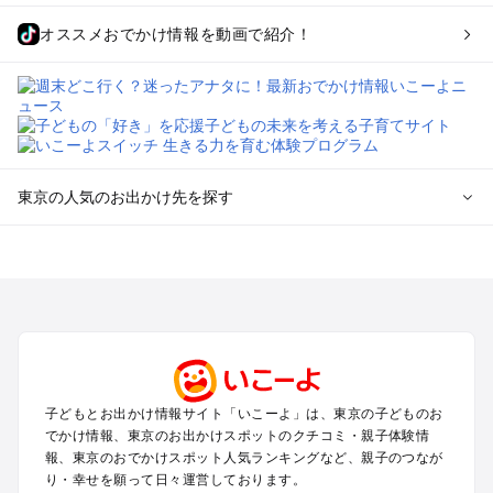
オススメおでかけ情報を動画で紹介！
東京の人気のお出かけ先を探す
東京のエリアからプール子ども連れのお出かけスポット
を探す
立川・国分寺・八王子・昭島・多摩のプールお出かけ
お台場・品川・新橋・汐留・豊洲のプールお出かけ
上野・浅草・錦糸町・両国のプールお出かけ
町田・相模原・愛川・上野原のプールお出かけ
渋谷・原宿・恵比寿・中目黒・自由が丘のプールお出かけ
子どもとお出かけ情報サイト「いこーよ」は、東京の子どものお
池袋・赤羽・王子・巣鴨・目白・石神井のプールお出かけ
でかけ情報、東京のお出かけスポットのクチコミ・親子体験情
新宿・高田馬場・代々木・千駄ヶ谷のプールお出かけ
報、東京のおでかけスポット人気ランキングなど、親子のつなが
銀座・丸の内・日本橋・有楽町・築地・月島のプールお出かけ
り・幸せを願って日々運営しております。