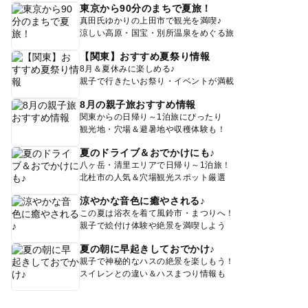
東京から90分のまちで夏旅！
真田氏ゆかりの上田市で観光を満喫♪
涼しい高原・国宝・別所温泉をめぐる旅
【関東】おすすめ夏祭り情報
8月＆夏休みに楽しめる♪
親子で行きたいお祭り・イベントが満載
8月の親子旅おすすめ情報
関東からの日帰り～1泊旅にぴったり
観光地・穴場＆避暑地や収穫体験も！
夏のドライブ＆おでかけにも♪
八ヶ岳・清里エリアで日帰り～1泊旅！
北杜市の人気＆穴場観光スポット厳選
涼やかな音色に癒やされる♪
この夏は浴衣を着て風鈴市・まつりへ！
親子で絵付け体験や絶景を満喫しよう
夏の朝に早起きしておでかけ♪
親子で神秘的なハスの絶景を楽しもう！
スイレンとの違い＆ハスまつり情報も