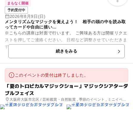
0
まもなく開催
予約受付中
2026年8月9日(日)
メンタリズムなマジックを覚えよう！ 相手の頭の中を読み取
ってカードや自由に描い…
※こちらの講座は対面で行います。 ご興味ある方は開催リクエ
ストを押してご連絡ください。 日程など調整させていただきま
す。 【夏休み特別企画】 メンタリズムてんこ盛り講座 内容
続きをみる
は・・...
このイベントの受付は終了しました。
「夏のトロピカルマジックショー」マジックシアターダ
ブルフェイス
大阪府大阪市北区 / 芸術鑑賞・自然観賞 , 季節のイベント , ミニイベン
ト