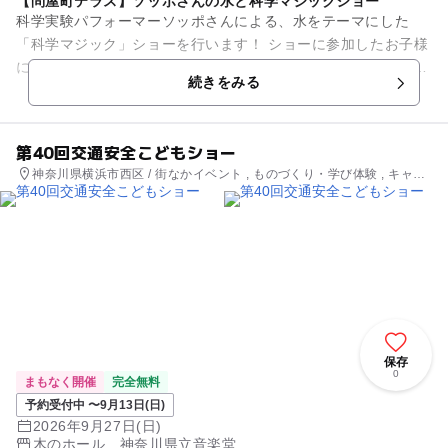
【問屋町テラス】ソッポさんの水と科学マジックショー
科学実験パフォーマーソッポさんによる、水をテーマにした
「科学マジック」ショーを行います！ ショーに参加したお子様
には実験セットをプレゼント！（100組様） 【開催日】 202
続きをみる
6/8/11...
第40回交通安全こどもショー
神奈川県横浜市西区 / 街なかイベント , ものづくり・学び体験 , キャラ
クターイベント , 芸術鑑賞・自然観賞
保存
0
まもなく開催
完全無料
予約受付中 〜9月13日(日)
2026年9月27日(日)
木のホール 神奈川県立音楽堂