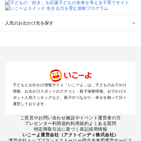
人気のお出かけ先を探す
全国からプール子連れおでかけスポットを探す
北海道･東北のプールおでかけ
北陸･甲信越のプールおでかけ
関東のプールおでかけ
東海のプールおでかけ
関西のプールおでかけ
中国･四国のプールおでかけ
子どもとお出かけ情報サイト「いこーよ」は、子どものおでかけ
九州･沖縄のプールおでかけ
情報、お出かけスポットのクチコミ・親子体験情報、おでかけス
ポット人気ランキングなど、親子のつながり・幸せを願って日々
運営しております。
定番お出かけスポット
遊園地
ご意見やお問い合わせ
施設やイベント運営者の方
動物園
プレゼンター利用規約
利用規約
よくある質問
バーベキュー
特定商取引法に基づく表記
採用情報
釣り
いこーよ運営会社（アクトインディ株式会社）
運営会社トップ
ブランドストーリー
理念
未来図
運営サービス