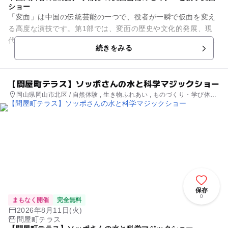
ショー
「変面」は中国の伝統芸能の一つで、役者が一瞬で仮面を変え
る高度な演技です。第1部では、変面の歴史や文化的発展、現
代においての応用など、変面芸術の魅力について、現役変面役
続きをみる
者が解説するセミナー。第2...
【問屋町テラス】ソッポさんの水と科学マジックショー
岡山県岡山市北区 / 自然体験 , 生き物ふれあい , ものづくり・学び体験
, 街なかイベント
保存
0
まもなく開催
完全無料
2026年8月11日(火)
問屋町テラス