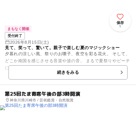
保存
5
まもなく開催
受付終了
2026年8月15日(土)
見て、笑って、驚いて。親子で楽しむ夏のマジックショー
夕暮れの涼しい風、祭りのお囃子、夜空を彩る花火。 そして、
どこか南国を感じさせる音楽や波の音。 まるで夏祭りやビーチ
に遊びに来たような気分で楽しめる、季節感たっぷりのマジッ
続きをみる
クショーです。...
第25回たま寄席午後の部3時開演
神奈川県川崎市 / 芸術鑑賞・自然観賞