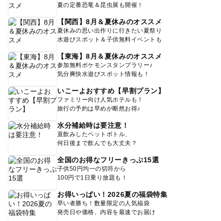
夏の定番恐竜＆昆虫展も開催！
【関西】8月＆夏休みのオススメ
夏休みの思い出作りに行きたい夏祭り
水遊びスポット＆子供無料イベントも
【東海】8月＆夏休みのオススメ
参加無料ポケモンスタンプラリー♪
気分爽快水遊びスポット情報も！
いこーよおすすめ【早割プラン】
ファミリー向け人気ホテルも！
旅行の予約は早めが断然お得♪
水分補給時は要注意！
直飲みしたペットボトル、
何日後まで飲んでも大丈夫？
全国のお得なフリーきっぷ15選
子供50円均一の切符から
100円で1日乗り放題も！
お得いっぱい！2026夏の福袋特集
早い者勝ち！数量限定の人気福袋
発売日や価格、内容を最速でお届け