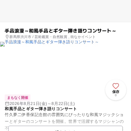
手品浪漫～和風手品とギター弾き語りコンサート～
群馬県渋川市 / 芸術鑑賞・自然観賞 , 街なかイベント
保存
0
まもなく開催
2026年8月21日(金)～8月22日(土)
和風手品とギター弾き語りコンサート
竹久夢二伊香保記念館の雰囲気にぴったりな和風マジックショ
ーとギターのコンサートを開催。世界で活躍するマジシャンの
不思議な世界を楽しもう。本館「黒船館」港屋サロンにて開