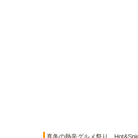
真冬の熱辛グルメ祭り Hot&Spic