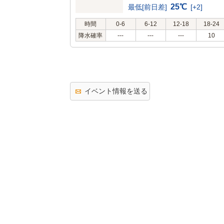
25℃
最低[前日差]
[+2]
時間
0-6
6-12
12-18
18-24
降水確率
---
---
---
10
イベント情報を送る