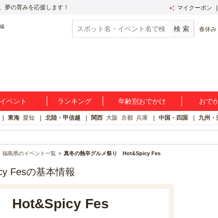
、夢の育みを応援します！
マイクーポン
春休み
イベント
ランキング
年齢別おでかけ
おで
東海
愛知
北陸・甲信越
関西
大阪
京都
兵庫
中国・四国
九州・
福島県のイベント一覧
真冬の熱辛グルメ祭り Hot&Spicy Fes
y Fesの基本情報
t&Spicy Fes