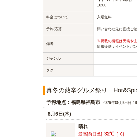
16:00
料金について
入場無料
予約/応募
問い合わせ先に直接ご
※掲載の情報は天候や
備考
情報提供：イベントバ
ジャンル
タグ
真冬の熱辛グルメ祭り Hot&Spi
予報地点：福島県福島市
2026年08月06日 
8月6日(木)
晴れ
32℃
最高[前日差]
[+6]