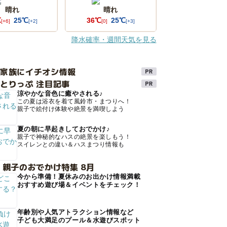
晴れ
晴れ
℃
25℃
36℃
25℃
[+6]
[+2]
[0]
[+3]
降水確率・週間天気を見る
け家族にイチオシ情報
とりっぷ 注目記事
涼やかな音色に癒やされる♪
この夏は浴衣を着て風鈴市・まつりへ！
親子で絵付け体験や絶景を満喫しよう
夏の朝に早起きしておでかけ♪
親子で神秘的なハスの絶景を楽しもう！
スイレンとの違い＆ハスまつり情報も
 親子のおでかけ特集 8月
今から準備！夏休みのお出かけ情報満載
おすすめ遊び場＆イベントをチェック！
年齢別や人気アトラクション情報など
子ども大満足のプール＆水遊びスポット