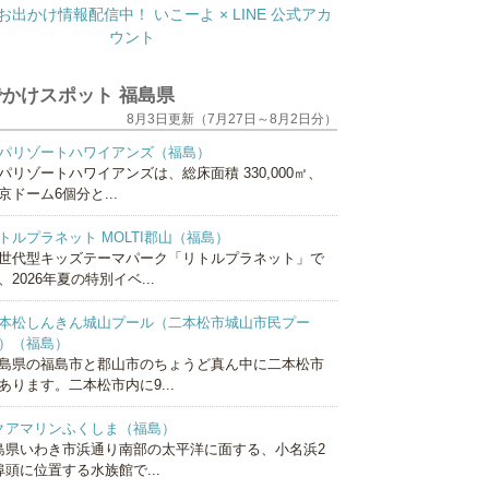
かけスポット 福島県
8月3日更新（7月27日～8月2日分）
パリゾートハワイアンズ（福島）
パリゾートハワイアンズは、総床面積 330,000㎡、
京ドーム6個分と...
トルプラネット MOLTI郡山（福島）
世代型キッズテーマパーク「リトルプラネット」で
、2026年夏の特別イベ...
本松しんきん城山プール（二本松市城山市民プー
）（福島）
島県の福島市と郡山市のちょうど真ん中に二本松市
あります。二本松市内に9...
クアマリンふくしま（福島）
島県いわき市浜通り南部の太平洋に面する、小名浜2
埠頭に位置する水族館で...