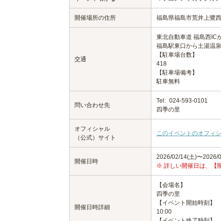
開催場所の住所
福島県福島市荒井上鷺西1
東北自動車道 福島西IC
福島駅東口から土湯温
【駐車場台数】
交通
418
【駐車場備考】
駐車無料
Tel:
024-593-0101
問い合わせ先
四季の里
オフィシャル
このイベントのオフィ
（公式）サイト
2026/02/14(土)〜2026/0
開催日時
※ 詳しい開催日は、【
【会場名】
四季の里
【イベント開始時刻】
開催日時詳細
10:00
【イベント終了時刻】