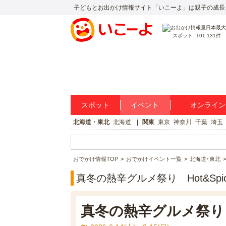
子どもとお出かけ情報サイト「いこーよ」は親子の成長
スポット
101,131件
スポット
イベント
オンライン
北海道・東北
北海道
関東
東京
神奈川
千葉
埼玉
おでかけ情報TOP
おでかけイベント一覧
北海道･東北
真冬の熱辛グルメ祭り Hot&Spic
真冬の熱辛グルメ祭り Ho