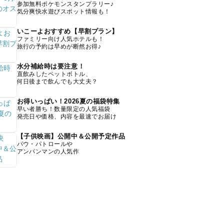
参加無料ポケモンスタンプラリー♪
気分爽快水遊びスポット情報も！
いこーよおすすめ【早割プラン】
ファミリー向け人気ホテルも！
旅行の予約は早めが断然お得♪
水分補給時は要注意！
直飲みしたペットボトル、
何日後まで飲んでも大丈夫？
お得いっぱい！2026夏の福袋特集
早い者勝ち！数量限定の人気福袋
発売日や価格、内容を最速でお届け
【子供映画】公開中＆公開予定作品
パウ・パトロールや
アンパンマンの人気作