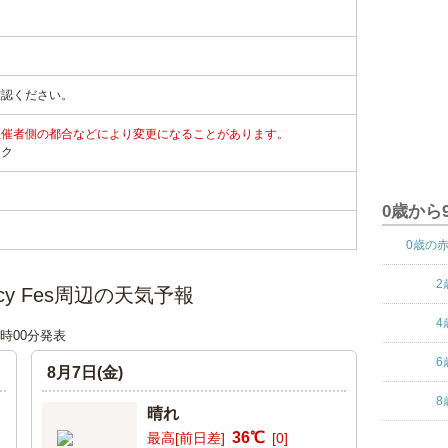
確認ください。
主催者側の都合などにより変更になることがあります。
ンク
0歳から
0歳の
2
cy Fes周辺の天気予報
4
18時00分発表
6
8月7日(金)
8
晴れ
36℃
最高[前日差]
[0]