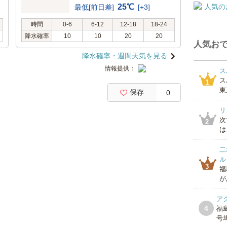
25℃
最低[前日差]
[+3]
時間
0-6
6-12
12-18
18-24
降水確率
10
10
20
20
人気おで
降水確率・週間天気を見る
情報提供：
ス
ス
1
東
保存
0
リ
次
2
は
二
ル
3
福
が
ア
4
福
号