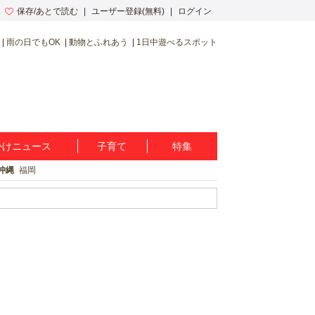
保存/あとで読む
ユーザー登録(無料)
ログイン
雨の日でもOK
動物とふれあう
1日中遊べるスポット
かけニュース
子育て
特集
沖縄
福岡