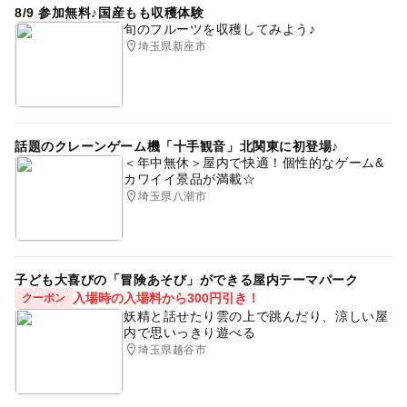
8/9 参加無料♪国産もも収穫体験
旬のフルーツを収穫してみよう♪
埼玉県新座市
話題のクレーンゲーム機「十手観音」北関東に初登場♪
＜年中無休＞屋内で快適！個性的なゲーム&
カワイイ景品が満載☆
埼玉県八潮市
子ども大喜びの「冒険あそび」ができる屋内テーマパーク
入場時の入場料から300円引き！
クーポン
妖精と話せたり雲の上で跳んだり、涼しい屋
内で思いっきり遊べる
埼玉県越谷市