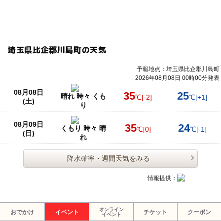
埼玉県比企郡川島町の天気
予報地点：埼玉県比企郡川島町
2026年08月08日 00時00分発表
08月08日
35
25
晴れ 時々 くも
℃
[-2]
℃
[+1]
(土)
り
08月09日
35
24
くもり 時々 晴
℃
[0]
℃
[-1]
(日)
れ
降水確率・週間天気をみる
情報提供：
オンライン
おでかけ
イベント
チケット
クーポン
イベント