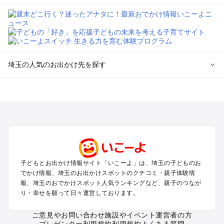
埼玉の人気のお出かけ先を探す
埼玉のエリアからプール子ども連れのお出かけスポット
を探す
川越・所沢・入間・新座のプールお出かけ
大宮・浦和・上尾・岩槻・蓮田のプールお出かけ
越谷・草加・春日部のプールお出かけ
秩父・長瀞のプールお出かけ
川口・戸田・和光・朝霞のプールお出かけ
子どもとお出かけ情報サイト「いこーよ」は、埼玉の子どものお
飯能・坂戸・東松山・日高のプールお出かけ
でかけ情報、埼玉のお出かけスポットのクチコミ・親子体験情
久喜・行田・加須・羽生のプールお出かけ
報、埼玉のおでかけスポット人気ランキングなど、親子のつなが
熊谷・太田・足利・古河のプールお出かけ
り・幸せを願って日々運営しております。
本庄・深谷・美里周辺のプールお出かけ
ご意見やお問い合わせ
施設やイベント運営者の方