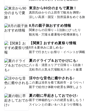
東京から90分のまちで夏旅！
真田氏ゆかりの上田市で観光を満喫♪
涼しい高原・国宝・別所温泉をめぐる旅
8月の親子旅おすすめ情報
関東からの日帰り～1泊旅にぴったり
観光地・穴場＆避暑地や収穫体験も！
【関東】おすすめ夏祭り情報
8月＆夏休みに楽しめる♪
親子で行きたいお祭り・イベントが満載
夏のドライブ＆おでかけにも♪
八ヶ岳・清里エリアで日帰り～1泊旅！
北杜市の人気＆穴場観光スポット厳選
涼やかな音色に癒やされる♪
この夏は浴衣を着て風鈴市・まつりへ！
親子で絵付け体験や絶景を満喫しよう
夏の朝に早起きしておでかけ♪
親子で神秘的なハスの絶景を楽しもう！
スイレンとの違い＆ハスまつり情報も