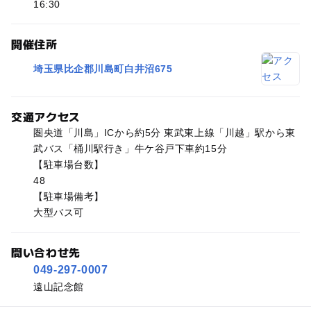
16:30
開催住所
埼玉県比企郡川島町白井沼675
交通アクセス
圏央道「川島」ICから約5分 東武東上線「川越」駅から東
武バス「桶川駅行き」牛ケ谷戸下車約15分
【駐車場台数】
48
【駐車場備考】
大型バス可
問い合わせ先
049-297-0007
遠山記念館