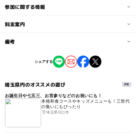
参加に関する情報
予約/応募
料金案内
問い合わせ先に直接ご確認ください。
料金について
備考
入館料：大人800円 学生（高校・大学）600円 中学生
以下無料
※掲載の情報は天候や主催者側の都合などにより変更にな
シェアする
ることがあります。
情報提供：イベントバンク
埼玉県内のオススメの遊び
お誕生日や七五三、お宮参りなどのお祝いにも！
本格和食コースやキッズメニューも！三世代
の集いにもぴったり
埼玉県川口市