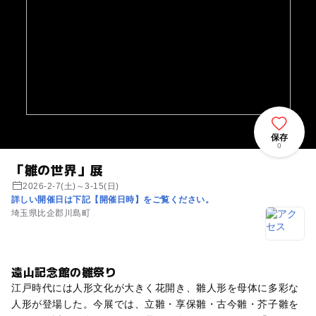
保存
0
「雛の世界」展
2026-2-7(土)～3-15(日)
詳しい開催日は下記【開催日時】をご覧ください。
埼玉県比企郡川島町
遠山記念館の雛祭り
江戸時代には人形文化が大きく花開き、雛人形を母体に多彩な
人形が登場した。今展では、立雛・享保雛・古今雛・芥子雛を