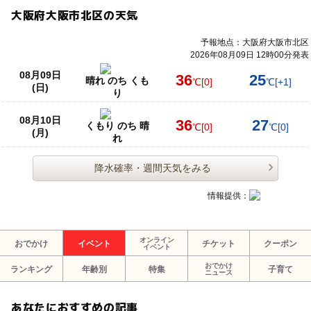
大阪府大阪市北区の天気
予報地点：大阪府大阪市北区
2026年08月09日 12時00分発表
08月09日
36
25
晴れ のち くも
℃
[0]
℃
[+1]
(日)
り
08月10日
36
27
くもり のち 晴
℃
[0]
℃
[0]
(月)
れ
降水確率・週間天気をみる
情報提供：
オンライン
おでかけ
イベント
チケット
クーポン
イベント
おでかけ
ランキング
年齢別
特集
子育て
ニュース
あなたにおすすめの記事