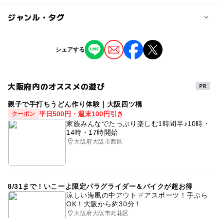
対象年齢
ジャンル・タグ
0歳･1歳･2歳の赤ちゃん(乳児･幼児)
3歳･4歳･5歳･6歳(幼児)
小学生
中学生･高校生
大人
ジャンル
シェアする
ものづくり・学び体験
街なかイベント
予約/応募
予約不要
大阪府内のオススメの遊び
タグ
親子で手打ちうどん作り体験｜大阪四ツ橋
防災体験
災害
防災
防災力アップ
起震車
平日500円・週末100円引き
クーポン
命を守る
入場無料
家族みんなでたっぷり楽しむ1時間半♪10時・
14時・17時開始
大阪府大阪市西区
8/31まで！いこーよ限定パラグライダー＆バイクが超お得
涼しい海風の中アウトドアスポーツ！手ぶら
OK！大阪から約30分！
大阪府大阪市此花区