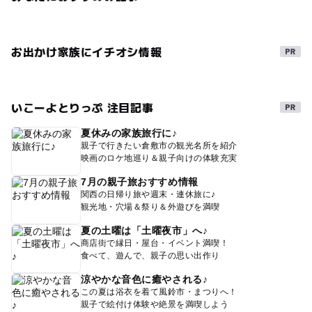
お出かけ家族にイチオシ情報
いこーよとりっぷ 注目記事
夏休みの家族旅行に♪
親子で行きたい倉敷市の観光名所を紹介
映画のロケ地巡り＆親子向けの体験充実
7月の親子旅おすすめ情報
関西の日帰り旅や週末・連休旅に♪
観光地・穴場＆祭り＆外遊びを満喫
夏の土曜は「土曜夜市」へ♪
商店街で縁日・屋台・イベント満喫！
食べて、遊んで、親子の思い出作り
涼やかな音色に癒やされる♪
この夏は浴衣を着て風鈴市・まつりへ！
親子で絵付け体験や絶景を満喫しよう