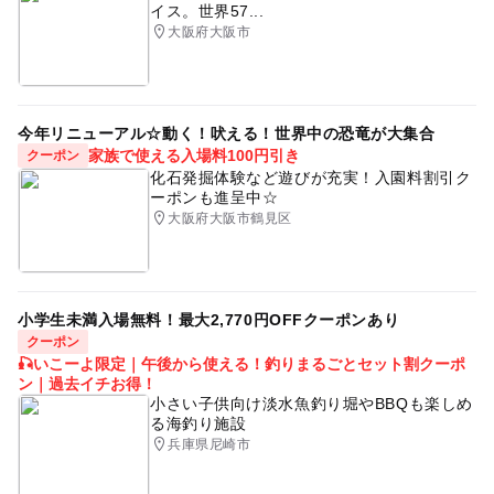
イス。世界57...
大阪府大阪市
今年リニューアル☆動く！吠える！世界中の恐竜が大集合
家族で使える入場料100円引き
クーポン
化石発掘体験など遊びが充実！入園料割引ク
ーポンも進呈中☆
大阪府大阪市鶴見区
小学生未満入場無料！最大2,770円OFFクーポンあり
クーポン
🎣いこーよ限定｜午後から使える！釣りまるごとセット割クーポ
ン｜過去イチお得！
小さい子供向け淡水魚釣り堀やBBQも楽しめ
る海釣り施設
兵庫県尼崎市