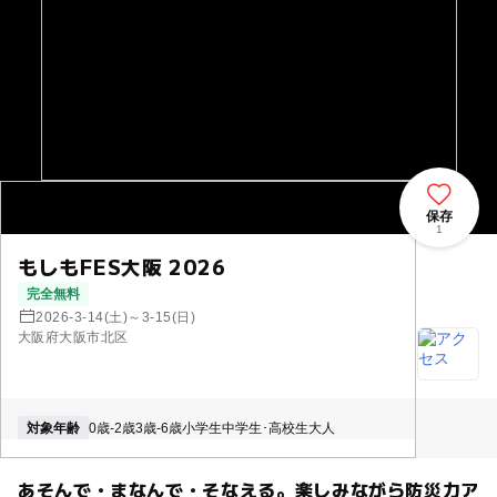
保存
1
もしもFES大阪 2026
完全無料
2026-3-14(土)～3-15(日)
大阪府大阪市北区
対象年齢
0歳-2歳
3歳-6歳
小学生
中学生･高校生
大人
あそんで・まなんで・そなえる。楽しみながら防災力ア