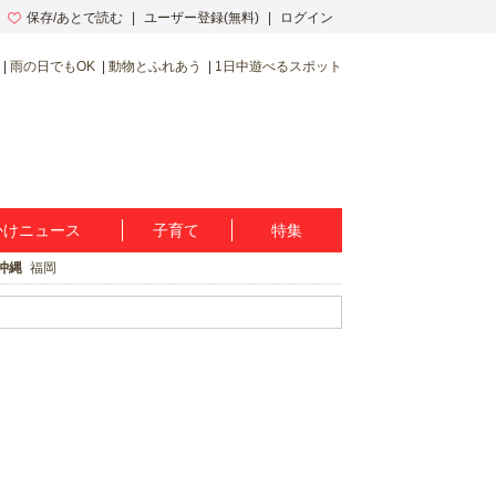
保存/あとで読む
ユーザー登録(無料)
ログイン
雨の日でもOK
動物とふれあう
1日中遊べるスポット
かけニュース
子育て
特集
沖縄
福岡