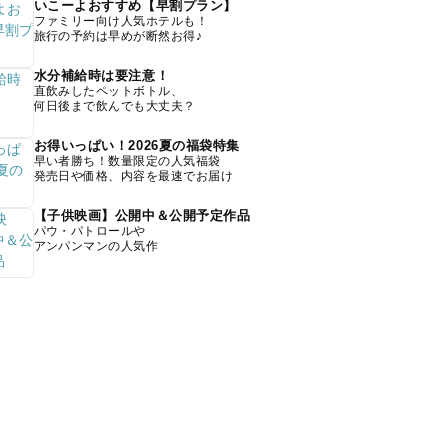
いこーよおすすめ【早割プラン】
ファミリー向け人気ホテルも！
旅行の予約は早めが断然お得♪
水分補給時は要注意！
直飲みしたペットボトル、
何日後まで飲んでも大丈夫？
お得いっぱい！2026夏の福袋特集
早い者勝ち！数量限定の人気福袋
発売日や価格、内容を最速でお届け
【子供映画】公開中＆公開予定作品
パウ・パトロールや
アンパンマンの人気作