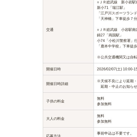
○ＪＲ総武線 新小岩駅
新小71「瑞江駅」
「江戸川スポーツラン
「天神橋」下車徒歩７
交通
○ＪＲ総武線 小岩駅南
錦27「両国駅」
小74「小松川警察署」
「鹿本中学校」下車徒
※公共交通機関又は自
開催日時
2026/02/07(土) 10:00-1
※天候不良により延期
開催日時詳細
延期・中止のお知らせ
無料
子供の料金
参加無料
無料
大人の料金
参加無料
事前申込は不要です。
応募方法