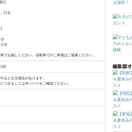
南口
ド」行き
分
口
行き
歩５分
転車でお越しください。自動車でのご来場はご遠慮ください。
編集部
5:30
・中止となる場合があります。
につきましては本ページをご確認ください。