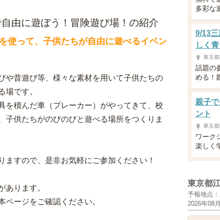
多彩な
で自由に遊ぼう！冒険遊び場！の紹介
9/1
を使って、子供たちが自由に遊べるイベン
しく青
東京都
話題の
める！
びや昔遊び等、様々な素材を用いて子供たちの
る場です。
親子で
具を積んだ車（プレーカー）がやってきて、校
ント
、子供たちがのびのびと遊べる場所をつくりま
東京都
ワーク
楽しく
りますので、是非お気軽にご参加ください！
東京都
があります。
予報地点：
本ページをご確認ください。
2026年08