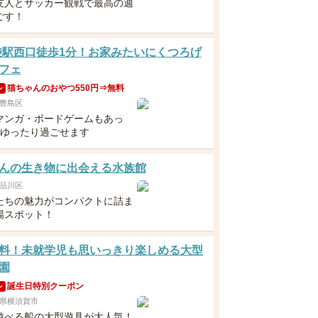
友人とサッカー観戦で最高の週
ごす！
袋駅西口徒歩1分！お家みたいにくつろげ
フェ
猫ちゃんのおやつ550円⇒無料
ン
豊島区
マンガ・ボードゲームもあっ
日ゆったり過ごせます
んの生き物に出会える水族館
品川区
たちの魅力がコンパクトに詰ま
場スポット！
料！未就学児も思いっきり楽しめる大型
園
誕生日特別クーポン
ン
県横須賀市
遊べる船の大型遊具が大人気！