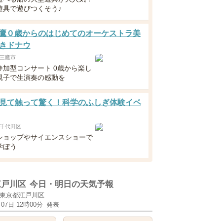
遊具で遊びつくそう♪
3三鷹０歳からのはじめてのオーケストラ美
きドナウ
三鷹市
参加型コンサート 0歳から楽し
親子で生演奏の感動を
見て触って驚く！科学のふしぎ体験イベ
千代田区
ショップやサイエンスショーで
学ぼう
江戸川区
今日・明日の天気予報
東京都江戸川区
月07日 12時00分
発表