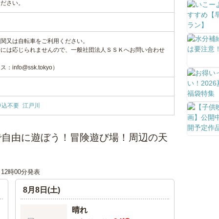
ください。
機関又は自転車をご利用ください。
せには応じられませんので、一般社団法人ＳＳＫへお問い合わせ
nfo@ssk.tokyo）
申込不要
江戸川
で自由に遊ぼう！冒険遊び場！周辺の天
日 12時00分発表
8月8日(土)
晴れ