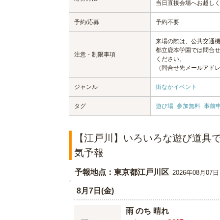
当日直接会場へお越し
予約/応募
予約不要
来場の際は、公共交通
都立鹿本学園では問合
注意・制限事項
ください。
（問合せ先メールアドレス：i
ジャンル
街なかイベント
タグ
遊び場
参加無料
事前
【江戸川】いろいろな遊び道具
気予報
予報地点：東京都江戸川区
2026年08月07
8月7日(金)
雨 のち 晴れ