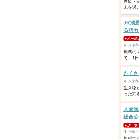
家族・
末を過
JR池
る猫カ
クーポ
東京都
無料の
て、1
たくさ
東京都
生き物
った穴
入園無
総合公
クーポ
神奈川
無料で