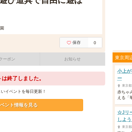
遊び道具で自由に遊ぼ
学園
保存
0
東京周
クーポン
お知らせ
小上が
トは終了しました。
ー
東京都
しいイベントを毎日更新！
赤ちゃ
える「
ベント情報を見る
☆Jリ
しよう
東京都