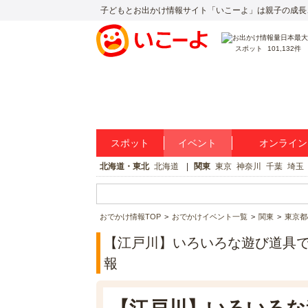
子どもとお出かけ情報サイト「いこーよ」は親子の成長
スポット
101,132件
スポット
イベント
オンライン
北海道・東北
北海道
関東
東京
神奈川
千葉
埼玉
おでかけ情報TOP
おでかけイベント一覧
関東
東京都
【江戸川】いろいろな遊び道具
報