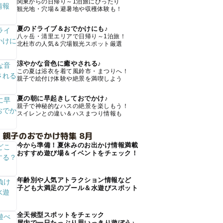
関東からの日帰り～1泊旅にぴったり
観光地・穴場＆避暑地や収穫体験も！
夏のドライブ＆おでかけにも♪
八ヶ岳・清里エリアで日帰り～1泊旅！
北杜市の人気＆穴場観光スポット厳選
涼やかな音色に癒やされる♪
この夏は浴衣を着て風鈴市・まつりへ！
親子で絵付け体験や絶景を満喫しよう
夏の朝に早起きしておでかけ♪
親子で神秘的なハスの絶景を楽しもう！
スイレンとの違い＆ハスまつり情報も
 親子のおでかけ特集 8月
今から準備！夏休みのお出かけ情報満載
おすすめ遊び場＆イベントをチェック！
年齢別や人気アトラクション情報など
子ども大満足のプール＆水遊びスポット
全天候型スポットをチェック
屋内で一日たっぷり思いっきり遊ぼう♪