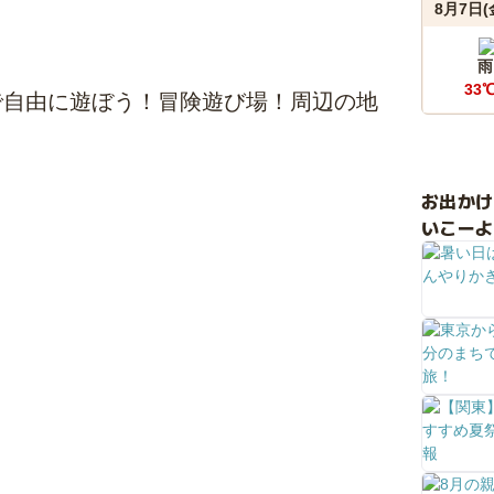
8月7日(
雨
33
で自由に遊ぼう！冒険遊び場！周辺の地
お出か
いこーよ