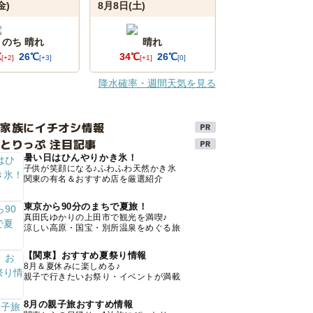
金)
8月8日(土)
 のち 晴れ
晴れ
℃
26℃
34℃
26℃
[+2]
[+3]
[+1]
[0]
降水確率・週間天気を見る
け家族にイチオシ情報
とりっぷ 注目記事
暑い日はひんやりかき氷！
子供が笑顔になる♪ふわふわ天然かき氷
関東の有名＆おすすめ店を厳選紹介
東京から90分のまちで夏旅！
真田氏ゆかりの上田市で観光を満喫♪
涼しい高原・国宝・別所温泉をめぐる旅
【関東】おすすめ夏祭り情報
8月＆夏休みに楽しめる♪
親子で行きたいお祭り・イベントが満載
8月の親子旅おすすめ情報