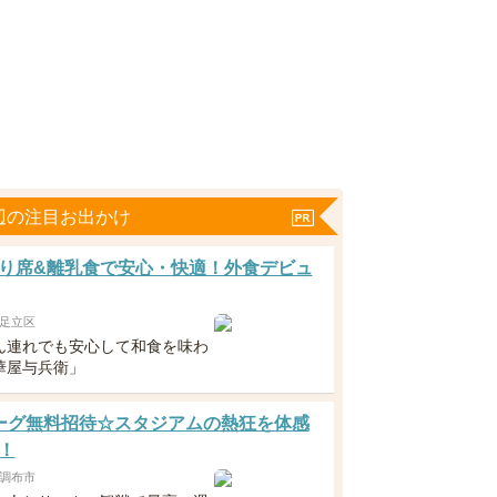
辺の注目お出かけ
り席&離乳食で安心・快適！外食デビュ
足立区
ん連れでも安心して和食を味わ
華屋与兵衛」
ーグ無料招待☆スタジアムの熱狂を体感
！
調布市