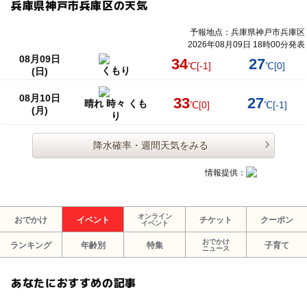
兵庫県神戸市兵庫区の天気
予報地点：兵庫県神戸市兵庫区
2026年08月09日 18時00分発表
08月09日
34
27
℃
[-1]
℃
[0]
くもり
(日)
08月10日
33
27
晴れ 時々 くも
℃
[0]
℃
[-1]
(月)
り
降水確率・週間天気をみる
情報提供：
オンライン
おでかけ
イベント
チケット
クーポン
イベント
おでかけ
ランキング
年齢別
特集
子育て
ニュース
あなたにおすすめの記事