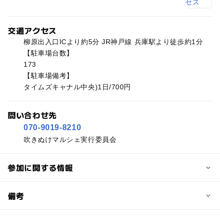
交通アクセス
柳原出入口ICより約5分 JR神戸線 兵庫駅より徒歩約1分
【駐車場台数】
173
【駐車場備考】
タイムズキャナル中央)1日/700円
問い合わせ先
070-9019-8210
吹きぬけマルシェ実行委員会
参加に関する情報
予約/応募
備考
問い合わせ先に直接ご確認ください。