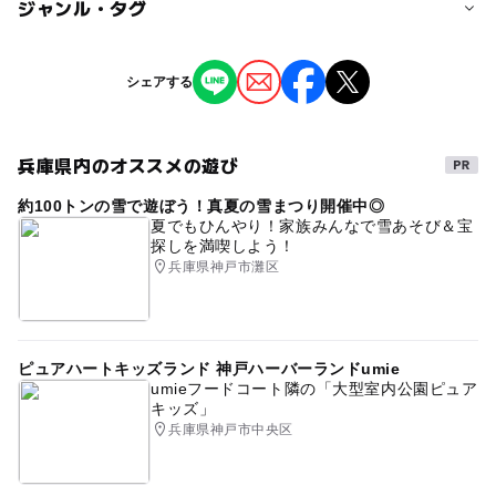
ジャンル・タグ
※掲載の情報は天候や主催者側の都合などにより変更にな
ることがあります。
情報提供：イベントバンク
タグ
シェアする
マルシェ
兵庫県内のオススメの遊び
約100トンの雪で遊ぼう！真夏の雪まつり開催中◎
夏でもひんやり！家族みんなで雪あそび＆宝
探しを満喫しよう！
兵庫県神戸市灘区
ピュアハートキッズランド 神戸ハーバーランドumie
umieフードコート隣の「大型室内公園ピュア
キッズ」
兵庫県神戸市中央区