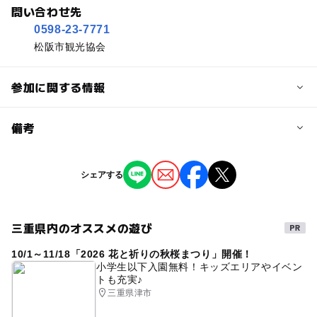
問い合わせ先
0598-23-7771
松阪市観光協会
参加に関する情報
予約/応募
備考
問い合わせ先に直接ご確認ください。
※掲載の情報は天候や主催者側の都合などにより変更にな
シェアする
ることがあります。
情報提供：イベントバンク
三重県内のオススメの遊び
10/1～11/18「2026 花と祈りの秋桜まつり」開催！
小学生以下入園無料！キッズエリアやイベン
トも充実♪
三重県津市