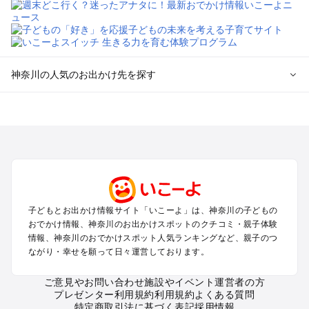
神奈川の人気のお出かけ先を探す
神奈川のエリアからプール子ども連れのお出かけスポッ
トを探す
横浜・みなとみらい・中華街・ベイエリア・金沢八景のプール
お出かけ
鎌倉・湘南（藤沢・茅ヶ崎・平塚周辺）のプールお出かけ
小田原・熱海・湯河原・真鶴のプールお出かけ
町田・相模原・愛川・上野原のプールお出かけ
子どもとお出かけ情報サイト「いこーよ」は、神奈川の子どもの
新横浜・港北エリア・日吉・青葉台・鶴見のプールお出かけ
おでかけ情報、神奈川のお出かけスポットのクチコミ・親子体験
川崎のプールお出かけ
情報、神奈川のおでかけスポット人気ランキングなど、親子のつ
海老名・厚木のプールお出かけ
ながり・幸せを願って日々運営しております。
三浦半島（横須賀・三浦）のプールお出かけ
箱根（湯本・強羅・小涌谷・仙石原・芦ノ湖）のプールお出か
ご意見やお問い合わせ
施設やイベント運営者の方
プレゼンター利用規約
利用規約
よくある質問
け
特定商取引法に基づく表記
採用情報