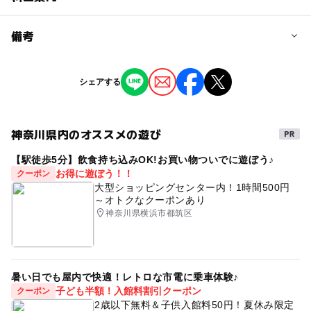
問い合わせ先に直接ご確認ください。
料金について
備考
入場無料
※掲載の情報は天候や主催者側の都合などにより変更にな
シェアする
ることがあります。
情報提供：イベントバンク
神奈川県内のオススメの遊び
【駅徒歩5分】飲食持ち込みOK!お買い物ついでに遊ぼう♪
お得に遊ぼう！！
クーポン
大型ショッピングセンター内！1時間500円
～オトクなクーポンあり
神奈川県横浜市都筑区
暑い日でも屋内で快適！レトロな市電に乗車体験♪
子ども半額！入館料割引クーポン
クーポン
2歳以下無料＆子供入館料50円！夏休み限定