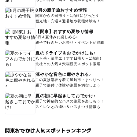
8月の親子旅おすすめ情報
関東からの日帰り～1泊旅にぴったり
観光地・穴場＆避暑地や収穫体験も！
【関東】おすすめ夏祭り情報
8月＆夏休みに楽しめる♪
親子で行きたいお祭り・イベントが満載
夏のドライブ＆おでかけにも♪
八ヶ岳・清里エリアで日帰り～1泊旅！
北杜市の人気＆穴場観光スポット厳選
涼やかな音色に癒やされる♪
この夏は浴衣を着て風鈴市・まつりへ！
親子で絵付け体験や絶景を満喫しよう
夏の朝に早起きしておでかけ♪
親子で神秘的なハスの絶景を楽しもう！
スイレンとの違い＆ハスまつり情報も
関東おでかけ人気スポットランキング