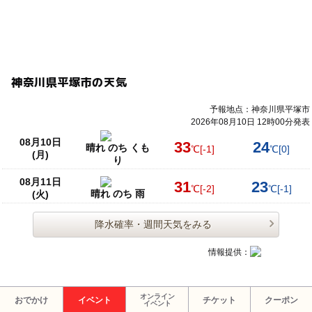
神奈川県平塚市の天気
予報地点：神奈川県平塚市
2026年08月10日 12時00分発表
08月10日
33
24
晴れ のち くも
℃
[-1]
℃
[0]
(月)
り
08月11日
31
23
℃
[-2]
℃
[-1]
晴れ のち 雨
(火)
降水確率・週間天気をみる
情報提供：
オンライン
おでかけ
イベント
チケット
クーポン
イベント