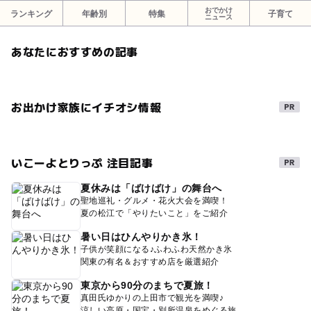
おでかけ
ランキング
年齢別
特集
子育て
ニュース
あなたにおすすめの記事
お出かけ家族にイチオシ情報
いこーよとりっぷ 注目記事
夏休みは「ばけばけ」の舞台へ
聖地巡礼・グルメ・花火大会を満喫！
夏の松江で「やりたいこと」をご紹介
暑い日はひんやりかき氷！
子供が笑顔になる♪ふわふわ天然かき氷
関東の有名＆おすすめ店を厳選紹介
東京から90分のまちで夏旅！
真田氏ゆかりの上田市で観光を満喫♪
涼しい高原・国宝・別所温泉をめぐる旅