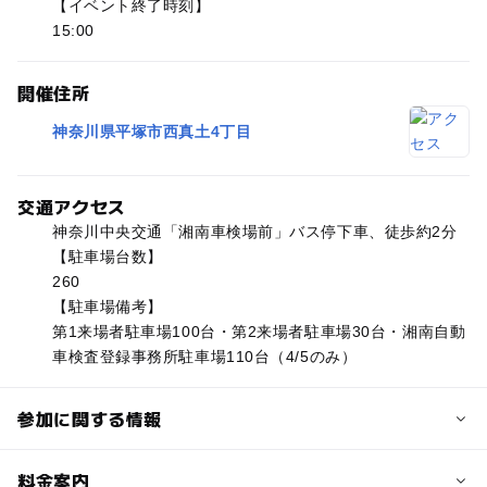
【イベント終了時刻】
15:00
開催住所
神奈川県平塚市西真土4丁目
交通アクセス
神奈川中央交通「湘南車検場前」バス停下車、徒歩約2分
【駐車場台数】
260
【駐車場備考】
第1来場者駐車場100台・第2来場者駐車場30台・湘南自動
車検査登録事務所駐車場110台（4/5のみ）
参加に関する情報
予約/応募
料金案内