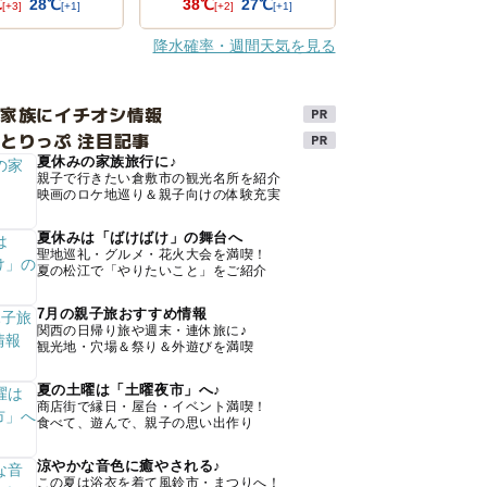
℃
28℃
38℃
27℃
[+3]
[+1]
[+2]
[+1]
降水確率・週間天気を見る
け家族にイチオシ情報
とりっぷ 注目記事
夏休みの家族旅行に♪
親子で行きたい倉敷市の観光名所を紹介
映画のロケ地巡り＆親子向けの体験充実
夏休みは「ばけばけ」の舞台へ
聖地巡礼・グルメ・花火大会を満喫！
夏の松江で「やりたいこと」をご紹介
7月の親子旅おすすめ情報
関西の日帰り旅や週末・連休旅に♪
観光地・穴場＆祭り＆外遊びを満喫
夏の土曜は「土曜夜市」へ♪
商店街で縁日・屋台・イベント満喫！
食べて、遊んで、親子の思い出作り
涼やかな音色に癒やされる♪
この夏は浴衣を着て風鈴市・まつりへ！