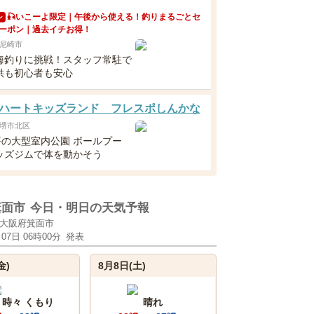
🎣いこーよ限定｜午後から使える！釣りまるごとセ
ン
ーポン｜過去イチお得！
尼崎市
海釣りに挑戦！スタッフ常駐で
供も初心者も安心
ハートキッズランド フレスポしんかな
堺市北区
坪の大型室内公園 ボールプー
ッズジムで体を動かそう
箕面市
今日・明日の天気予報
大阪府箕面市
月07日 06時00分
発表
金)
8月8日(土)
 時々 くもり
晴れ