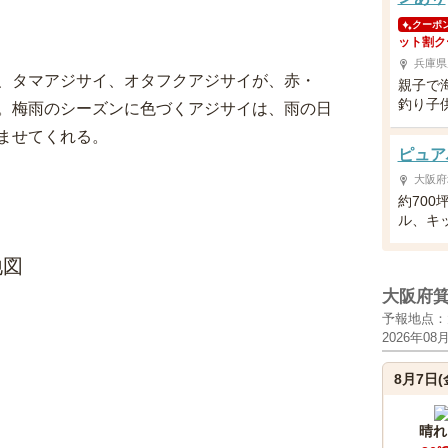
クーポ
ット割ク
兵庫県
、タマアジサイ、オタフクアジサイが、赤・
親子で
釣り子
。梅雨のシーズンに色づくアジサイは、雨の日
ませてくれる。
ピュア
大阪府
約700
ル、キ
地図
大阪府
予報地点：
2026年08
8月7日(
晴れ