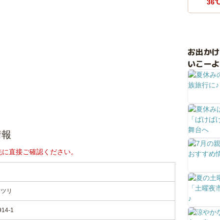
36
お出か
いこーよ
情報
先に直接ご確認ください。
り
マツリ
4-1