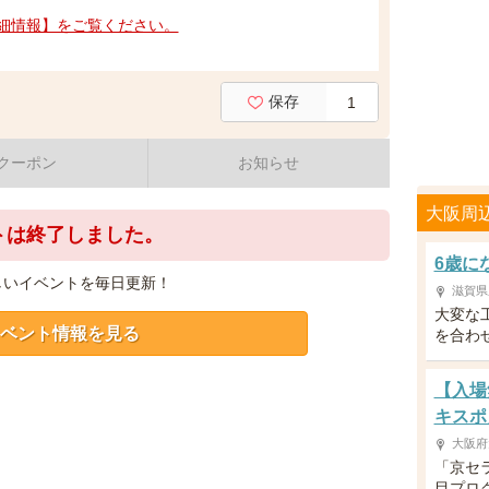
細情報】をご覧ください。
保存
1
クーポン
お知らせ
大阪周
トは終了しました。
6歳に
しいイベントを毎日更新！
滋賀県
大変な
ベント情報を見る
を合わ
【入場
キスポ
大阪府
「京セ
目プロ