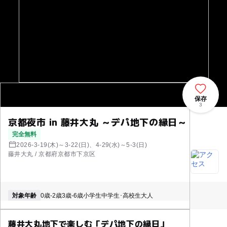
保存
3
京都夜市 in 藤井大丸 ～デパ地下の縁日～
完全無料
2026-3-19(木)～3-22(日)、4-29(水)～5-3(日)
藤井大丸 / 京都府京都市下京区
対象年齢
0歳-2歳
3歳-6歳
小学生
中学生･高校生
大人
藤井大丸地下で楽しむ「デパ地下の縁日」