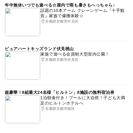
注意・制限事項
年中無休いつでも遊べる☆屋内で雨も暑さもへっちゃら♪
マルシェ・マーケット
ワークショップ
話題の10本アーム クレーンゲーム『十手観
※この記事はプレスリリースをもとに「いこーよ」が作成
音』家族で爆獲体験☆
しています。
京都府京都市中京区
※掲載内容はプレスリリース発表時のものです。
※イベントの内容は予告なく変更になる場合があります。
公式情報を確認してお出かけください。
ピュアハートキッズランド伏見桃山
家族で遊べる会員制大型室内公園！
京都府京都市伏見区
超豪華！8組最大24名様「ヒルトン」8施設の無料宿泊券
1泊朝食付き！プールに大自然！子ども大満
足のヒルトンホテルへ
京都府京都市南区