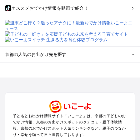
オススメおでかけ情報を動画で紹介！
京都の人気のお出かけ先を探す
京都のエリアからプール子ども連れのお出かけスポット
を探す
宇治・京都南部（長岡京・山崎）のプールお出かけ
京都駅周辺・四条河原町・東寺・伏見（伏見稲荷）のプールお
出かけ
天橋立・舞鶴・丹後半島のプールお出かけ
福知山・綾部のプールお出かけ
子どもとお出かけ情報サイト「いこーよ」は、京都の子どものお
亀岡・湯の花・美山・丹波のプールお出かけ
でかけ情報、京都のお出かけスポットのクチコミ・親子体験情
嵐山・嵯峨野・高雄のプールお出かけ
報、京都のおでかけスポット人気ランキングなど、親子のつなが
烏丸・二条城・北野天満宮のプールお出かけ
り・幸せを願って日々運営しております。