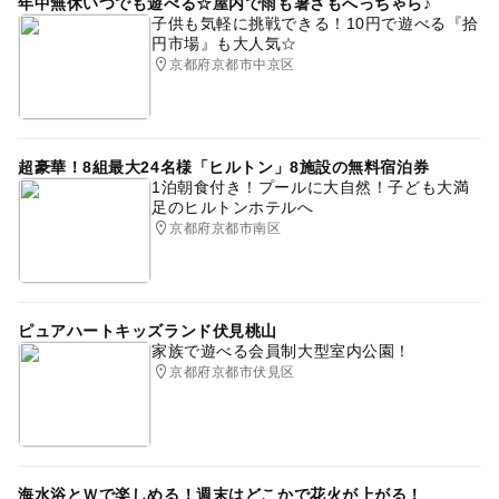
年中無休いつでも遊べる☆屋内で雨も暑さもへっちゃら♪
子供も気軽に挑戦できる！10円で遊べる『拾
円市場』も大人気☆
京都府京都市中京区
超豪華！8組最大24名様「ヒルトン」8施設の無料宿泊券
1泊朝食付き！プールに大自然！子ども大満
足のヒルトンホテルへ
京都府京都市南区
ピュアハートキッズランド伏見桃山
家族で遊べる会員制大型室内公園！
京都府京都市伏見区
海水浴とＷで楽しめる！週末はどこかで花火が上がる！