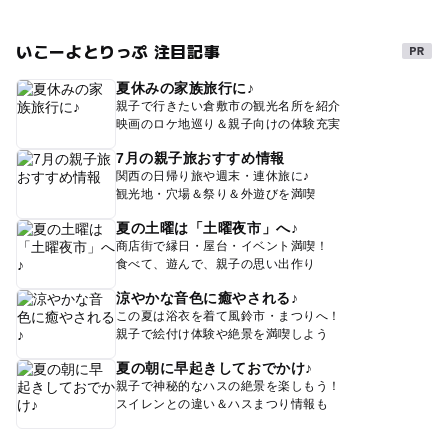
いこーよとりっぷ 注目記事
夏休みの家族旅行に♪
親子で行きたい倉敷市の観光名所を紹介
映画のロケ地巡り＆親子向けの体験充実
7月の親子旅おすすめ情報
関西の日帰り旅や週末・連休旅に♪
観光地・穴場＆祭り＆外遊びを満喫
夏の土曜は「土曜夜市」へ♪
商店街で縁日・屋台・イベント満喫！
食べて、遊んで、親子の思い出作り
涼やかな音色に癒やされる♪
この夏は浴衣を着て風鈴市・まつりへ！
親子で絵付け体験や絶景を満喫しよう
夏の朝に早起きしておでかけ♪
親子で神秘的なハスの絶景を楽しもう！
スイレンとの違い＆ハスまつり情報も