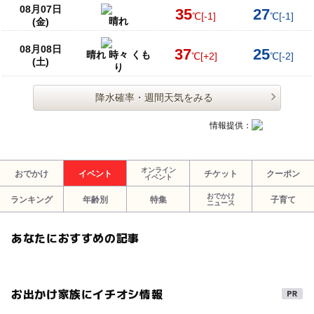
08月07日
35
27
℃
[-1]
℃
[-1]
晴れ
(金)
08月08日
37
25
晴れ 時々 くも
℃
[+2]
℃
[-2]
(土)
り
降水確率・週間天気をみる
情報提供：
オンライン
おでかけ
イベント
チケット
クーポン
イベント
おでかけ
ランキング
年齢別
特集
子育て
ニュース
あなたにおすすめの記事
お出かけ家族にイチオシ情報