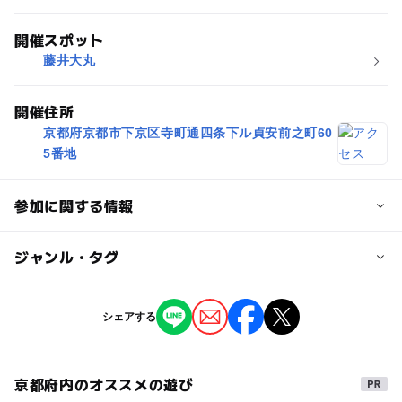
開催スポット
藤井大丸
開催住所
京都府京都市下京区寺町通四条下ル貞安前之町60
5番地
参加に関する情報
対象年齢
ジャンル・タグ
0歳･1歳･2歳の赤ちゃん(乳児･幼児)
3歳･4歳･5歳･6歳(幼児)
小学生
中学生･高校生
大人
ジャンル
シェアする
ショッピング・グルメ
街なかイベント
予約/応募
予約不要
京都府内のオススメの遊び
タグ