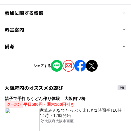
参加に関する情報
予約/応募
料金案内
問い合わせ先に直接ご確認ください。
料金について
備考
参加無料 出店を希望の際は参加費が必要
※掲載の情報は天候や主催者側の都合などにより変更にな
シェアする
ることがあります。
情報提供：イベントバンク
大阪府内のオススメの遊び
親子で手打ちうどん作り体験｜大阪四ツ橋
平日500円・週末100円引き
クーポン
家族みんなでたっぷり楽しむ1時間半♪10時・
14時・17時開始
大阪府大阪市西区