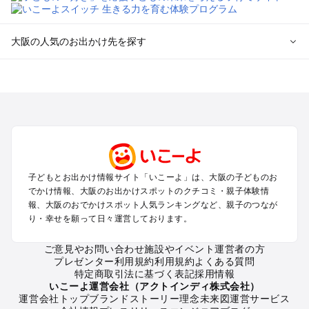
大阪の人気のお出かけ先を探す
大阪のエリアからプール子ども連れのお出かけスポット
を探す
堺・大阪南部（岸和田・関西空港・泉南）のプールお出かけ
高槻・吹田・豊中・茨木・箕面・枚方・伊丹空港のプールお出
かけ
梅田・キタ・淀屋橋・本町・福島のプールお出かけ
東大阪・八尾・寝屋川・守口・門真のプールお出かけ
子どもとお出かけ情報サイト「いこーよ」は、大阪の子どものお
大阪ベイエリア（USJ・南港）のプールお出かけ
でかけ情報、大阪のお出かけスポットのクチコミ・親子体験情
なんば・心斎橋・道頓堀・四ツ橋・ミナミのプールお出かけ
報、大阪のおでかけスポット人気ランキングなど、親子のつなが
天王寺・阿倍野・上本町・長居のプールお出かけ
り・幸せを願って日々運営しております。
大阪城・京橋・鶴見緑地のプールお出かけ
新大阪・江坂・十三のプールお出かけ
ご意見やお問い合わせ
施設やイベント運営者の方
プレゼンター利用規約
利用規約
よくある質問
特定商取引法に基づく表記
採用情報
大阪の定番お出かけスポット
いこーよ運営会社（アクトインディ株式会社）
運営会社トップ
ブランドストーリー
理念
未来図
運営サービス
大阪の遊園地