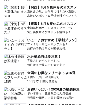
【関西】8月＆夏休みのオススメ
夏休みの思い出作りに行きたい夏祭り
水遊びスポット＆子供無料イベントも
【東海】8月＆夏休みのオススメ
参加無料ポケモンスタンプラリー♪
気分爽快水遊びスポット情報も！
いこーよおすすめ【早割プラン】
ファミリー向け人気ホテルも！
旅行の予約は早めが断然お得♪
水分補給時は要注意！
直飲みしたペットボトル、
何日後まで飲んでも大丈夫？
全国のお得なフリーきっぷ15選
子供50円均一の切符から
100円で1日乗り放題も！
お得いっぱい！2026夏の福袋特集
早い者勝ち！数量限定の人気福袋
発売日や価格、内容を最速でお届け