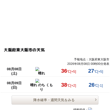
大阪府東大阪市の天気
予報地点：大阪府東大阪市
2026年08月08日 00時00分発表
08月08日
36
27
℃
[+5]
℃
[+5]
晴れ
(土)
08月09日
38
26
晴れ のち くも
℃
[+2]
℃
[-1]
(日)
り
降水確率・週間天気をみる
情報提供：