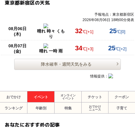
東京都新宿区の天気
予報地点：東京都新宿区
2026年08月06日 18時00分発表
08月06日
32
25
晴れ 時々 くも
℃
[+1]
℃
[0]
(木)
り
08月07日
34
25
℃
[+3]
℃
[+2]
晴れ 一時 雨
(金)
降水確率・週間天気をみる
情報提供：
オンライン
おでかけ
イベント
チケット
クーポン
イベント
おでかけ
ランキング
年齢別
特集
子育て
ニュース
あなたにおすすめの記事