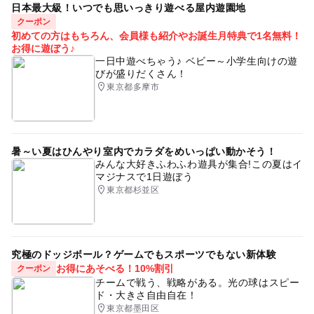
日本最大級！いつでも思いっきり遊べる屋内遊園地
クーポン
初めての方はもちろん、会員様も紹介やお誕生月特典で1名無料！
お得に遊ぼう♪
一日中遊べちゃう♪ ベビー～小学生向けの遊
びが盛りだくさん！
東京都多摩市
暑～い夏はひんやり室内でカラダをめいっぱい動かそう！
みんな大好きふわふわ遊具が集合!この夏はイ
マジナスで1日遊ぼう
東京都杉並区
究極のドッジボール？ゲームでもスポーツでもない新体験
お得にあそべる！10%割引
クーポン
チームで戦う、戦略がある。光の球はスピー
ド・大きさ自由自在！
東京都墨田区