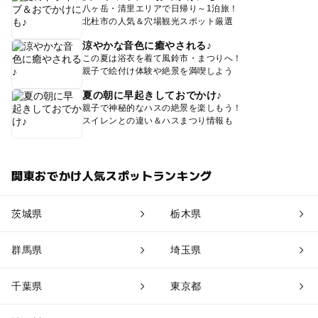
八ヶ岳・清里エリアで日帰り～1泊旅！
北杜市の人気＆穴場観光スポット厳選
涼やかな音色に癒やされる♪
この夏は浴衣を着て風鈴市・まつりへ！
親子で絵付け体験や絶景を満喫しよう
夏の朝に早起きしておでかけ♪
親子で神秘的なハスの絶景を楽しもう！
スイレンとの違い＆ハスまつり情報も
関東おでかけ人気スポットランキング
茨城県
栃木県
群馬県
埼玉県
千葉県
東京都