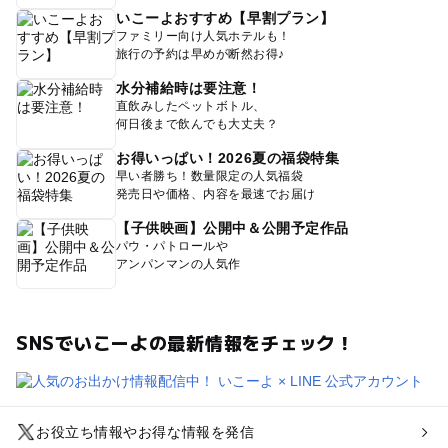
いこーよおすすめ【早割プラン】
ファミリー向け人気ホテルも！
旅行の予約は早めが断然お得♪
水分補給時は要注意！
直飲みしたペットボトル、
何日後まで飲んでも大丈夫？
お得いっぱい！2026夏の福袋特集
早い者勝ち！数量限定の人気福袋
発売日や価格、内容を最速でお届け
【子供映画】公開中＆公開予定作品
パウ・パトロールや
アンパンマンの人気作
SNSでいこーよの最新情報をチェック！
お役立ち情報やお得な情報を発信