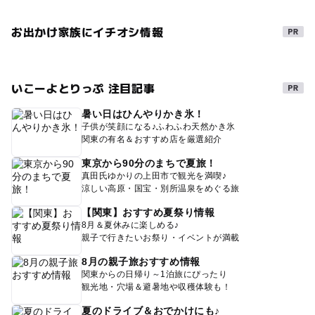
お出かけ家族にイチオシ情報
いこーよとりっぷ 注目記事
暑い日はひんやりかき氷！
子供が笑顔になる♪ふわふわ天然かき氷
関東の有名＆おすすめ店を厳選紹介
東京から90分のまちで夏旅！
真田氏ゆかりの上田市で観光を満喫♪
涼しい高原・国宝・別所温泉をめぐる旅
【関東】おすすめ夏祭り情報
8月＆夏休みに楽しめる♪
親子で行きたいお祭り・イベントが満載
8月の親子旅おすすめ情報
関東からの日帰り～1泊旅にぴったり
観光地・穴場＆避暑地や収穫体験も！
夏のドライブ＆おでかけにも♪