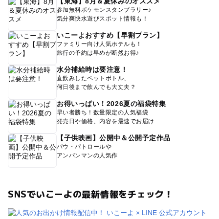
【東海】8月＆夏休みのオススメ
参加無料ポケモンスタンプラリー♪
気分爽快水遊びスポット情報も！
いこーよおすすめ【早割プラン】
ファミリー向け人気ホテルも！
旅行の予約は早めが断然お得♪
水分補給時は要注意！
直飲みしたペットボトル、
何日後まで飲んでも大丈夫？
お得いっぱい！2026夏の福袋特集
早い者勝ち！数量限定の人気福袋
発売日や価格、内容を最速でお届け
【子供映画】公開中＆公開予定作品
パウ・パトロールや
アンパンマンの人気作
SNSでいこーよの最新情報をチェック！