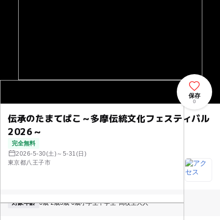
保存
0
伝承のたまてばこ～多摩伝統文化フェスティバル
2026～
完全無料
2026-5-30(土)～5-31(日)
東京都八王子市
対象年齢
0歳-2歳
3歳-6歳
小学生
中学生･高校生
大人