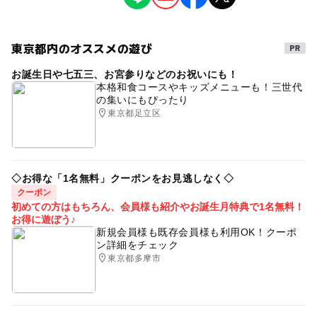
大人の料金詳細
芸術鑑賞・自然観賞
参加無料（人力車乗車体験、茶会など一部有料）
注意・制限事項
東京都内のオススメの遊び
タグ
※この記事はプレスリリースをもとに「いこーよ」が作成
しています。
お誕生日や七五三、お宮参りなどのお祝いにも！
ワークショップ
※掲載内容はプレスリリース発表時のものです。
本格和食コースやキッズメニューも！三世代
の集いにもぴったり
※イベントの内容は予告なく変更になる場合があります。
東京都足立区
公式情報を確認してお出かけください。
◇お得な「1名無料」クーポンをお見逃しなく◇
クーポン
初めての方はもちろん、会員様も紹介やお誕生月特典で1名無料！
お得に遊ぼう♪
新規会員様も既存会員様も利用OK！クーポ
ン詳細をチェック
東京都多摩市