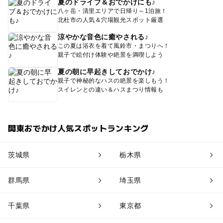
夏のドライブ＆おでかけにも♪
八ヶ岳・清里エリアで日帰り～1泊旅！
北杜市の人気＆穴場観光スポット厳選
涼やかな音色に癒やされる♪
この夏は浴衣を着て風鈴市・まつりへ！
親子で絵付け体験や絶景を満喫しよう
夏の朝に早起きしておでかけ♪
親子で神秘的なハスの絶景を楽しもう！
スイレンとの違い＆ハスまつり情報も
関東おでかけ人気スポットランキング
茨城県
栃木県
群馬県
埼玉県
千葉県
東京都