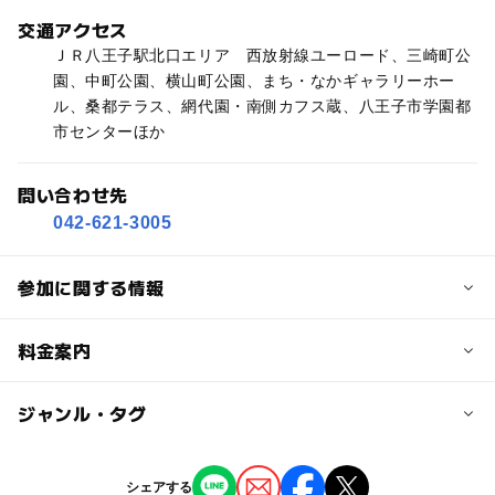
交通アクセス
ＪＲ八王子駅北口エリア 西放射線ユーロード、三崎町公
園、中町公園、横山町公園、まち・なかギャラリーホー
ル、桑都テラス、網代園・南側カフス蔵、八王子市学園都
市センターほか
問い合わせ先
042-621-3005
参加に関する情報
対象年齢
料金案内
0歳･1歳･2歳の赤ちゃん(乳児･幼児)
3歳･4歳･5歳･6歳(幼児)
小学生
中学生･高校生
大人
子供の料金詳細
ジャンル・タグ
参加無料（人力車乗車体験、茶会など一部有料）
予約/応募
ジャンル
シェアする
予約不要