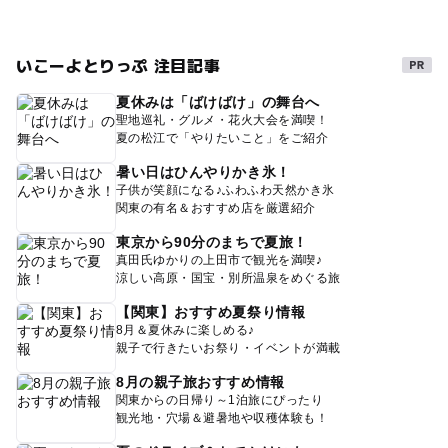
いこーよとりっぷ 注目記事
夏休みは「ばけばけ」の舞台へ
聖地巡礼・グルメ・花火大会を満喫！
夏の松江で「やりたいこと」をご紹介
暑い日はひんやりかき氷！
子供が笑顔になる♪ふわふわ天然かき氷
関東の有名＆おすすめ店を厳選紹介
東京から90分のまちで夏旅！
真田氏ゆかりの上田市で観光を満喫♪
涼しい高原・国宝・別所温泉をめぐる旅
【関東】おすすめ夏祭り情報
8月＆夏休みに楽しめる♪
親子で行きたいお祭り・イベントが満載
8月の親子旅おすすめ情報
関東からの日帰り～1泊旅にぴったり
観光地・穴場＆避暑地や収穫体験も！