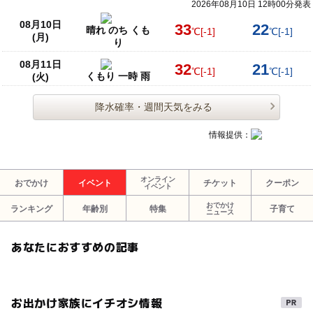
2026年08月10日 12時00分発表
08月10日
33
22
晴れ のち くも
℃
[-1]
℃
[-1]
(月)
り
08月11日
32
21
℃
[-1]
℃
[-1]
くもり 一時 雨
(火)
降水確率・週間天気をみる
情報提供：
オンライン
おでかけ
イベント
チケット
クーポン
イベント
おでかけ
ランキング
年齢別
特集
子育て
ニュース
あなたにおすすめの記事
お出かけ家族にイチオシ情報