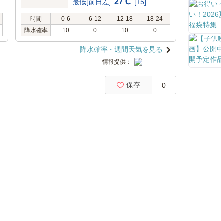
27℃
最低[前日差]
[+5]
時間
0-6
6-12
12-18
18-24
降水確率
10
0
10
0
降水確率・週間天気を見る
情報提供：
保存
0