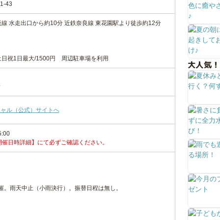
-43
線 水走出口から約10分 近鉄奈良線 東花園駅より徒歩約12分
土日祝1日最大/1500円 周辺駐車場を利用
大人気！
所
シャル（公式）サイトへ
5:00
開催日時詳細】にて必ずご確認ください。
催。雨天中止（小雨決行）。振替日程は無し。