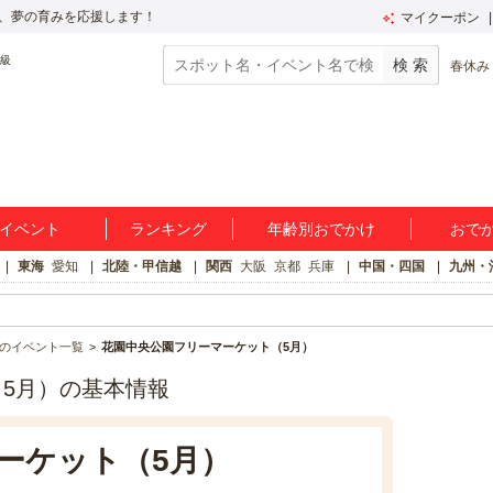
、夢の育みを応援します！
マイクーポン
春休み
イベント
ランキング
年齢別おでかけ
おで
東海
愛知
北陸・甲信越
関西
大阪
京都
兵庫
中国・四国
九州・
のイベント一覧
花園中央公園フリーマーケット（5月）
5月）の基本情報
ーケット（5月）