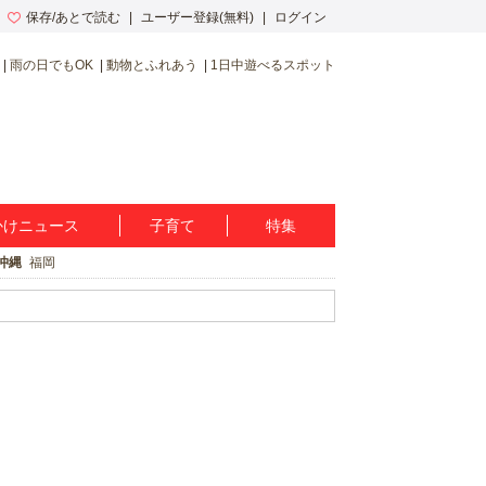
保存/あとで読む
ユーザー登録(無料)
ログイン
雨の日でもOK
動物とふれあう
1日中遊べるスポット
かけニュース
子育て
特集
沖縄
福岡