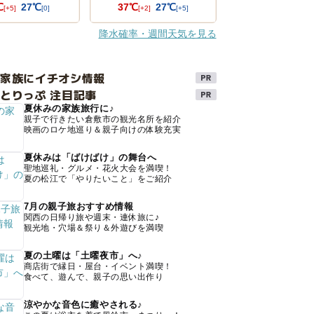
℃
27℃
37℃
27℃
[+5]
[0]
[+2]
[+5]
降水確率・週間天気を見る
け家族にイチオシ情報
とりっぷ 注目記事
夏休みの家族旅行に♪
親子で行きたい倉敷市の観光名所を紹介
映画のロケ地巡り＆親子向けの体験充実
夏休みは「ばけばけ」の舞台へ
聖地巡礼・グルメ・花火大会を満喫！
夏の松江で「やりたいこと」をご紹介
7月の親子旅おすすめ情報
関西の日帰り旅や週末・連休旅に♪
観光地・穴場＆祭り＆外遊びを満喫
夏の土曜は「土曜夜市」へ♪
商店街で縁日・屋台・イベント満喫！
食べて、遊んで、親子の思い出作り
涼やかな音色に癒やされる♪