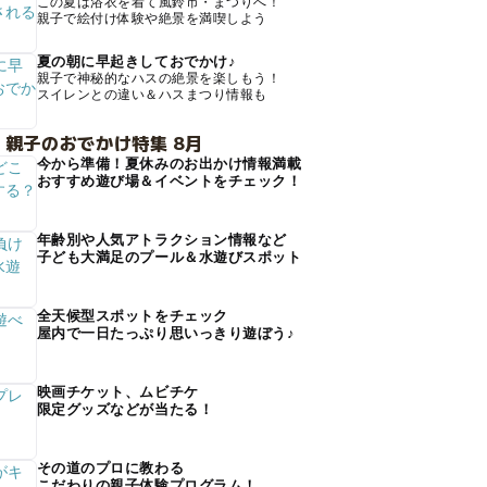
この夏は浴衣を着て風鈴市・まつりへ！
親子で絵付け体験や絶景を満喫しよう
夏の朝に早起きしておでかけ♪
親子で神秘的なハスの絶景を楽しもう！
スイレンとの違い＆ハスまつり情報も
 親子のおでかけ特集 8月
今から準備！夏休みのお出かけ情報満載
おすすめ遊び場＆イベントをチェック！
年齢別や人気アトラクション情報など
子ども大満足のプール＆水遊びスポット
全天候型スポットをチェック
屋内で一日たっぷり思いっきり遊ぼう♪
映画チケット、ムビチケ
限定グッズなどが当たる！
その道のプロに教わる
こだわりの親子体験プログラム！