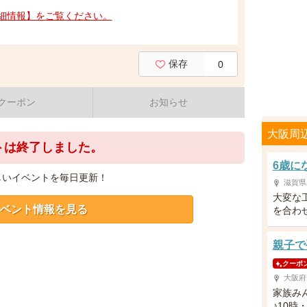
細情報】をご覧ください。
保存
0
クーポン
お知らせ
大阪周
トは終了しました。
6歳に
しいイベントを毎日更新！
滋賀県
大変な
ベント情報を見る
を合わ
親子で
クーポ
大阪府
家族み
♪10時