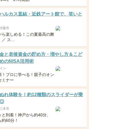
ハルカス直結・近鉄アート館で、笑いと
大阪市
から楽しめる！この夏最高の舞
 ス...
金と老後資金の貯め方・増やし方＆こど
めのNISA活用術
イン
料！プロに学べる！親子のオン
セミナー
ぬれ体験を！約12種類のスライダーが乗
◎
三木市
ッと到着！神戸から約40分、
ら約60分！