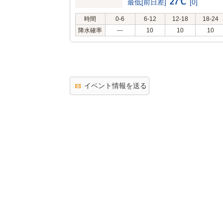
27℃
最低[前日差]
[0]
時間
0-6
6-12
12-18
18-24
降水確率
---
10
10
10
イベント情報を送る