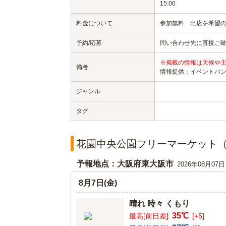
15:00
料金について
参加無料 出店を希望
予約/応募
問い合わせ先に直接ご
※掲載の情報は天候や
備考
情報提供：イベントバ
ジャンル
タグ
花園中央公園フリーマーケット（
予報地点：大阪府東大阪市
2026年08月07
8月7日(金)
晴れ 時々 くもり
35℃
最高[前日差]
[+5]