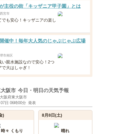
が主役の街「キッザニア甲子園」とは
西宮市
てでも安心！キッザニアの楽し
開催中！毎年大人気のじゃぶじゃぶ広場
堺市南区
浅い親水施設なので安心！2つ
アで大はしゃぎ！
東大阪市
今日・明日の天気予報
大阪府東大阪市
月07日 06時00分
発表
金)
8月8日(土)
 時々 くもり
晴れ