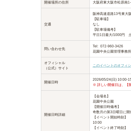
開催場所の住所
大阪府東大阪市松原南1-1
阪神高速道路13号東大阪
【駐車場】
交通
なし
【駐車場備考】
平日1日最大/1000円 
Tel:
072-960-3426
問い合わせ先
花園中央公園管理事務
オフィシャル
このイベントのオフィ
（公式）サイト
2026/05/24(日) 10:00-1
開催日時
※ 詳しい開催日は、【
【会場名】
花園中央公園
【開催日時備考】
奇数月の第3日曜日に開
開催日時詳細
【イベント開始時刻】
10:00
【イベント終了時刻】