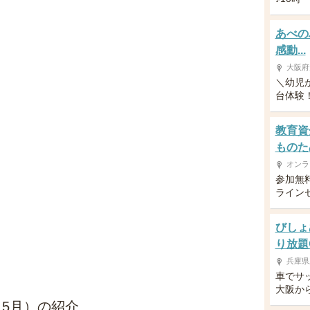
あべの
感動...
大阪府
＼幼児
台体験！／
教育資
ものた
オンラ
参加無
ライン
びしょ
り放題
兵庫県
車でサ
大阪か
5月）の紹介