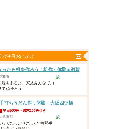
辺の注目お出かけ
なったら机を作ろう！机作り体験in滋賀
彦根市
工程もあるよ、家族みんなで力
せて頑張ろう！
手打ちうどん作り体験｜大阪四ツ橋
平日500円・週末100円引き
ン
大阪市西区
んなでたっぷり楽しむ1時間半
・14時・17時開始