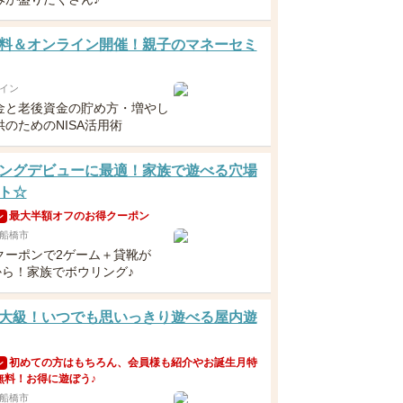
料＆オンライン開催！親子のマネーセミ
イン
金と老後資金の貯め方・増やし
のためのNISA活用術
ングデビューに最適！家族で遊べる穴場
ト☆
最大半額オフのお得クーポン
ン
船橋市
クーポンで2ゲーム＋貸靴が
から！家族でボウリング♪
大級！いつでも思いっきり遊べる屋内遊
初めての方はもちろん、会員様も紹介やお誕生月特
ン
無料！お得に遊ぼう♪
船橋市