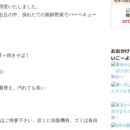
8月7日(
用意いたしました。
る丘の中、採れたての新鮮野菜でバーベキュー
晴
33
お出か
鮮な野菜＋焼きそば！
いこーよ
人前）
着替え、汚れても良い
物はご持参下さい、近くに自販機有。ゴミは各自