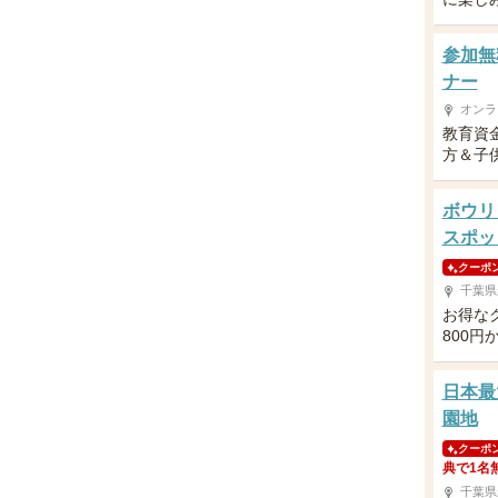
参加無
ナー
オンラ
教育資
方＆子供
ボウリ
スポッ
クーポ
千葉県
お得な
800円
日本最
園地
クーポ
典で1名
千葉県