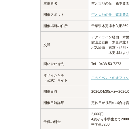
主催者名
空と大地の丘 森本農
開催スポット
空と大地の丘 森本農
開催場所の住所
千葉県木更津市矢那369
アクアライン経由 木更
館山道経由 木更津北Ｉ
交通
バス経由 東京・品川
木更津駅より、高倉
問い合わせ先
Tel:
0438-53-7273
オフィシャル
このイベントのオフィ
（公式）サイト
開催日時
2026/04/30(木)〜202
開催日時詳細
定休日が祝日の場合は
2,000円
4歳から小学生まで2000
子供の料金
中学生3200