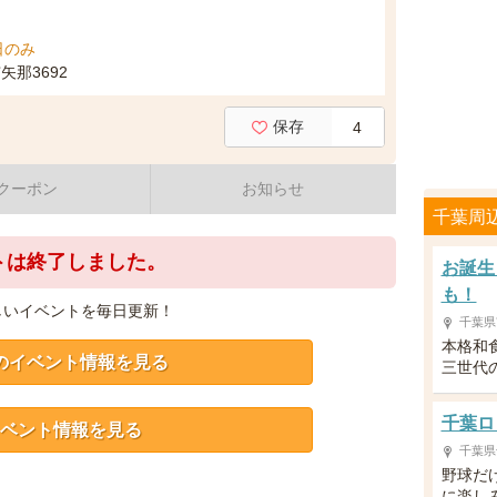
祝日のみ
那3692
保存
4
クーポン
お知らせ
千葉周
トは終了しました。
お誕生
も！
しいイベントを毎日更新！
千葉県
本格和
のイベント情報を見る
三世代
千葉ロ
ベント情報を見る
千葉県
野球だ
に楽し