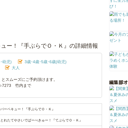
キュー！『手ぶらでＯ・Ｋ』の詳細情報
･幼児)
3歳･4歳･5歳･6歳(幼児)
大人
くとスムーズにご予約頂けます。
編集部
53-7273 竹内まで
でバーベキュー！『手ぶらでＯ・Ｋ』
！とれたてやさいでばーべきゅー！『てぶらでＯ・Ｋ』