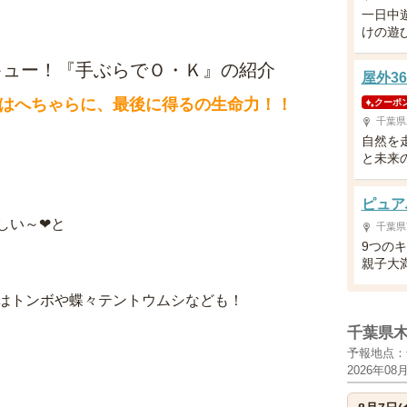
一日中
けの遊
キュー！『手ぶらでＯ・Ｋ』の紹介
屋外3
はへちゃらに、最後に得るの生命力！！
クーポ
千葉県
自然を
と未来
ピュア
しい～❤と
千葉県
9つの
親子大
はトンボや蝶々テントウムシなども！
千葉県
予報地点：
2026年08