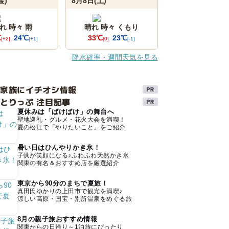
金)
8月8日(土)
れ 時々 雨
晴れ 時々 くもり
℃
24℃
33℃
23℃
[+2]
[+1]
[0]
[-1]
降水確率・週間天気を見る
け家族にイチオシ情報
とりっぷ 注目記事
夏休みは「ばけばけ」の舞台へ
聖地巡礼・グルメ・花火大会を満喫！
夏の松江で「やりたいこと」をご紹介
暑い日はひんやりかき氷！
子供が笑顔になる♪ふわふわ天然かき氷
関東の有名＆おすすめ店を厳選紹介
東京から90分のまちで夏旅！
真田氏ゆかりの上田市で観光を満喫♪
涼しい高原・国宝・別所温泉をめぐる旅
8月の親子旅おすすめ情報
関東からの日帰り～1泊旅にぴったり