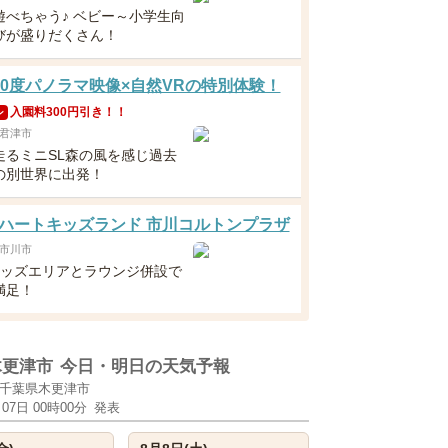
遊べちゃう♪ ベビー～小学生向
びが盛りだくさん！
60度パノラマ映像×自然VRの特別体験！
入園料300円引き！！
ン
君津市
走るミニSL森の風を感じ過去
の別世界に出発！
ハートキッズランド 市川コルトンプラザ
市川市
キッズエリアとラウンジ併設で
満足！
木更津市
今日・明日の天気予報
千葉県木更津市
月07日 00時00分
発表