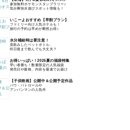
参加無料ポケモンスタンプラリー♪
気分爽快水遊びスポット情報も！
いこーよおすすめ【早割プラン】
ファミリー向け人気ホテルも！
旅行の予約は早めが断然お得♪
水分補給時は要注意！
直飲みしたペットボトル、
何日後まで飲んでも大丈夫？
お得いっぱい！2026夏の福袋特集
早い者勝ち！数量限定の人気福袋
発売日や価格、内容を最速でお届け
【子供映画】公開中＆公開予定作品
パウ・パトロールや
アンパンマンの人気作