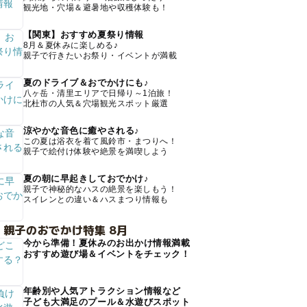
観光地・穴場＆避暑地や収穫体験も！
【関東】おすすめ夏祭り情報
8月＆夏休みに楽しめる♪
親子で行きたいお祭り・イベントが満載
夏のドライブ＆おでかけにも♪
八ヶ岳・清里エリアで日帰り～1泊旅！
北杜市の人気＆穴場観光スポット厳選
涼やかな音色に癒やされる♪
この夏は浴衣を着て風鈴市・まつりへ！
親子で絵付け体験や絶景を満喫しよう
夏の朝に早起きしておでかけ♪
親子で神秘的なハスの絶景を楽しもう！
スイレンとの違い＆ハスまつり情報も
 親子のおでかけ特集 8月
今から準備！夏休みのお出かけ情報満載
おすすめ遊び場＆イベントをチェック！
年齢別や人気アトラクション情報など
子ども大満足のプール＆水遊びスポット