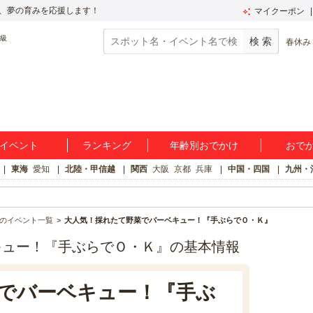
、夢の育みを応援します！
マイクーポン
春休み
イベント
ランキング
年齢別おでかけ
おで
東海
愛知
北陸・甲信越
関西
大阪
京都
兵庫
中国・四国
九州・
のイベント一覧
大人気！採れたて野菜でバーベキュー！『手ぶらでＯ・Ｋ』
キュー！『手ぶらでＯ・Ｋ』の基本情報
でバーベキュー！『手ぶ