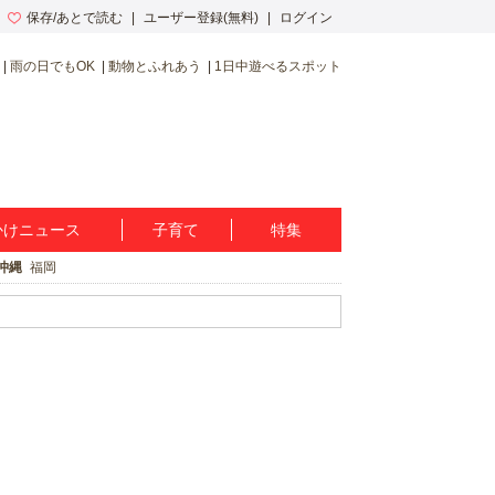
保存/あとで読む
ユーザー登録(無料)
ログイン
雨の日でもOK
動物とふれあう
1日中遊べるスポット
かけニュース
子育て
特集
沖縄
福岡