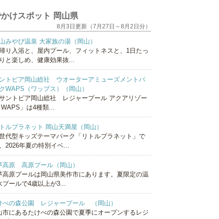
かけスポット 岡山県
8月3日更新（7月27日～8月2日分）
山みやび温泉 大家族の湯（岡山）
帰り入浴と、屋内プール、フィットネスと、1日たっ
りと楽しめ、健康効果抜...
ントピア岡山総社 ウオーターアミューズメントパ
クWAPS（ワップス）（岡山）
サントピア岡山総社 レジャープール アクアリゾー
 WAPS」は4種類...
トルプラネット 岡山天満屋（岡山）
世代型キッズテーマパーク「リトルプラネット」で
、2026年夏の特別イベ...
芦高原 高原プール（岡山）
芦高原プールは岡山県美作市にあります。夏限定の温
プールで4歳以上が3...
けべの森公園 レジャープール （岡山）
山市にあるたけべの森公園で夏季にオープンするレジ