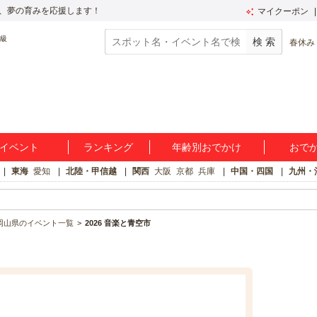
、夢の育みを応援します！
マイクーポン
春休み
イベント
ランキング
年齢別おでかけ
おで
東海
愛知
北陸・甲信越
関西
大阪
京都
兵庫
中国・四国
九州・
岡山県のイベント一覧
2026 音楽と青空市