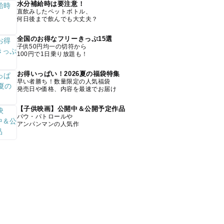
水分補給時は要注意！
直飲みしたペットボトル、
何日後まで飲んでも大丈夫？
全国のお得なフリーきっぷ15選
子供50円均一の切符から
100円で1日乗り放題も！
お得いっぱい！2026夏の福袋特集
早い者勝ち！数量限定の人気福袋
発売日や価格、内容を最速でお届け
【子供映画】公開中＆公開予定作品
パウ・パトロールや
アンパンマンの人気作