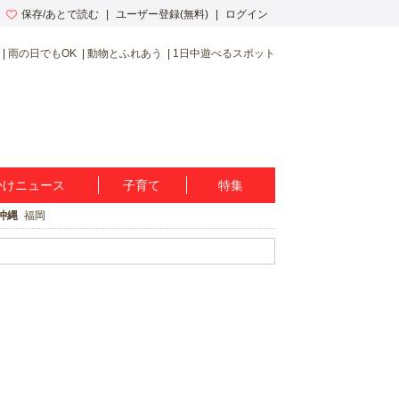
保存/あとで読む
ユーザー登録(無料)
ログイン
雨の日でもOK
動物とふれあう
1日中遊べるスポット
かけニュース
子育て
特集
沖縄
福岡