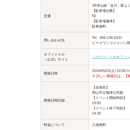
JR津山線「金川」駅より
【駐車場台数】
交通
50
【駐車場備考】
駐車無料
Tel:
086-236-8331
問い合わせ先
ピースワンコジャパン
オフィシャル
このイベントのオフィ
（公式）サイト
2026/05/23(土) 10:00-1
開催日時
※ 詳しい開催日は、【
【会場名】
岡山市立御津公民館
【イベント開始時刻】
開催日時詳細
10:00
【イベント終了時刻】
14:30
料金について
入場無料