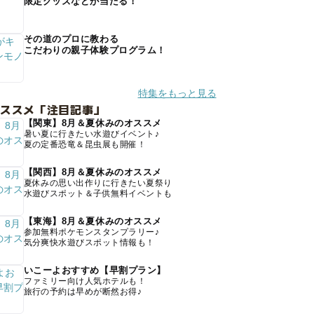
限定グッズなどが当たる！
その道のプロに教わる
こだわりの親子体験プログラム！
特集をもっと見る
オススメ「注目記事」
【関東】8月＆夏休みのオススメ
暑い夏に行きたい水遊びイベント♪
夏の定番恐竜＆昆虫展も開催！
【関西】8月＆夏休みのオススメ
夏休みの思い出作りに行きたい夏祭り
水遊びスポット＆子供無料イベントも
【東海】8月＆夏休みのオススメ
参加無料ポケモンスタンプラリー♪
気分爽快水遊びスポット情報も！
いこーよおすすめ【早割プラン】
ファミリー向け人気ホテルも！
旅行の予約は早めが断然お得♪