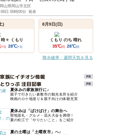
岡山県岡山市北区
月08日 00時00分
発表
土)
8月9日(日)
 時々 くもり
くもり のち 晴れ
℃
28℃
35℃
28℃
[+1]
[+1]
[0]
[0]
降水確率・週間天気を見る
け家族にイチオシ情報
とりっぷ 注目記事
夏休みの家族旅行に♪
親子で行きたい倉敷市の観光名所を紹介
映画のロケ地巡り＆親子向けの体験充実
夏休みは「ばけばけ」の舞台へ
聖地巡礼・グルメ・花火大会を満喫！
夏の松江で「やりたいこと」をご紹介
夏の土曜は「土曜夜市」へ♪