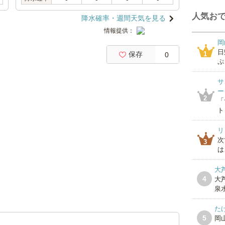
人気おで
降水確率・週間天気を見る
情報提供：
岡
日
保存
1
0
ぷ
サ
ー
2
「
ト
リ
次
3
は
大
4
大
泉水
た
5
岡