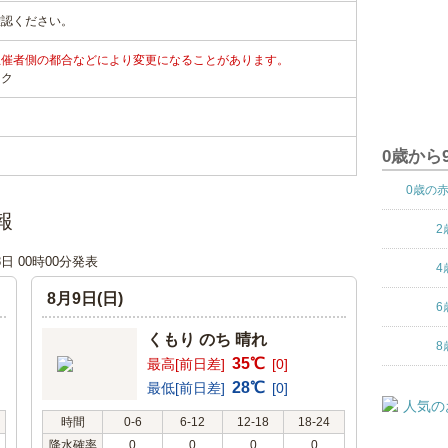
確認ください。
主催者側の都合などにより変更になることがあります。
ンク
0歳から
0歳の
報
2
8日 00時00分発表
4
8月9日(日)
6
くもり のち 晴れ
8
35℃
最高[前日差]
[0]
28℃
最低[前日差]
[0]
時間
0-6
6-12
12-18
18-24
降水確率
0
0
0
0