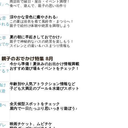
商店街で縁日・屋台・イベント満喫！
食べて、遊んで、親子の思い出作り
涼やかな音色に癒やされる♪
この夏は浴衣を着て風鈴市・まつりへ！
親子で絵付け体験や絶景を満喫しよう
夏の朝に早起きしておでかけ♪
親子で神秘的なハスの絶景を楽しもう！
スイレンとの違い＆ハスまつり情報も
 親子のおでかけ特集 8月
今から準備！夏休みのお出かけ情報満載
おすすめ遊び場＆イベントをチェック！
年齢別や人気アトラクション情報など
子ども大満足のプール＆水遊びスポット
全天候型スポットをチェック
屋内で一日たっぷり思いっきり遊ぼう♪
映画チケット、ムビチケ