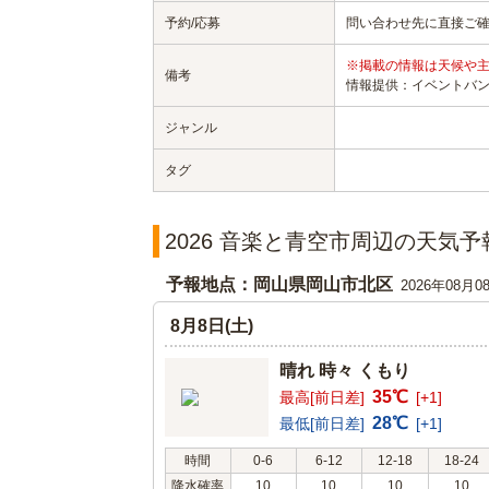
予約/応募
問い合わせ先に直接ご
※掲載の情報は天候や
備考
情報提供：イベントバ
ジャンル
タグ
2026 音楽と青空市周辺の天気予
予報地点：岡山県岡山市北区
2026年08月0
8月8日(土)
晴れ 時々 くもり
35℃
最高[前日差]
[+1]
28℃
最低[前日差]
[+1]
時間
0-6
6-12
12-18
18-24
降水確率
10
10
10
10