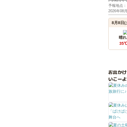
予報地点：
2026年08
8月8日(
晴れ
35
お出か
いこーよ