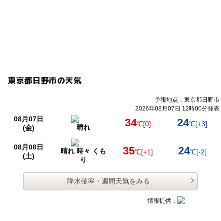
東京都日野市の天気
予報地点：東京都日野市
2026年08月07日 12時00分発表
08月07日
34
24
℃
[0]
℃
[+3]
晴れ
(金)
08月08日
35
24
晴れ 時々 くも
℃
[+1]
℃
[-2]
(土)
り
降水確率・週間天気をみる
情報提供：