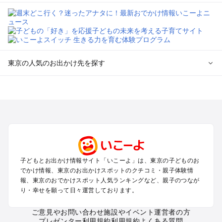
東京の人気のお出かけ先を探す
東京のエリアからプール子ども連れのお出かけスポット
を探す
立川・国分寺・八王子・昭島・多摩のプールお出かけ
お台場・品川・新橋・汐留・豊洲のプールお出かけ
上野・浅草・錦糸町・両国のプールお出かけ
町田・相模原・愛川・上野原のプールお出かけ
渋谷・原宿・恵比寿・中目黒・自由が丘のプールお出かけ
子どもとお出かけ情報サイト「いこーよ」は、東京の子どものお
池袋・赤羽・王子・巣鴨・目白・石神井のプールお出かけ
でかけ情報、東京のお出かけスポットのクチコミ・親子体験情
新宿・高田馬場・代々木・千駄ヶ谷のプールお出かけ
報、東京のおでかけスポット人気ランキングなど、親子のつなが
銀座・丸の内・日本橋・有楽町・築地・月島のプールお出かけ
り・幸せを願って日々運営しております。
吉祥寺・三鷹・中野・高円寺・荻窪・阿佐谷のプールお出かけ
小金井・小平・西東京・東村山・東久留米のプールお出かけ
ご意見やお問い合わせ
施設やイベント運営者の方
プレゼンター利用規約
利用規約
よくある質問