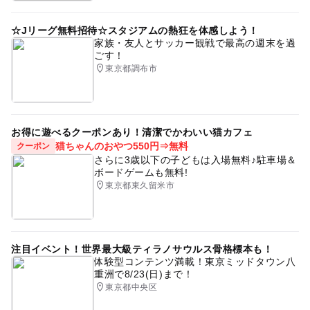
☆Jリーグ無料招待☆スタジアムの熱狂を体感しよう！
家族・友人とサッカー観戦で最高の週末を過
ごす！
東京都調布市
お得に遊べるクーポンあり！清潔でかわいい猫カフェ
猫ちゃんのおやつ550円⇒無料
クーポン
さらに3歳以下の子どもは入場無料♪駐車場＆
ボードゲームも無料!
東京都東久留米市
注目イベント！世界最大級ティラノサウルス骨格標本も！
体験型コンテンツ満載！東京ミッドタウン八
重洲で8/23(日)まで！
東京都中央区