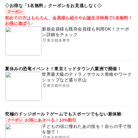
ます。
カラフル
初夏
レジン
梅雨
貝
海
◇お得な「1名無料」クーポンをお見逃しなく◇
※小学生以上はお子様のみのご参加も可能ですが、保護者
クーポン
ドリンク
キーホルダー
アンブレラマーカー
初めての方はもちろん、会員様も紹介やお誕生月特典で1名無料！
の方が必ずこちらの注意事項をご一読、内容にご同意の
お得に遊ぼう♪
上、お越しください。
新規会員様も既存会員様も利用OK！クーポ
※制作料金は現地で現金にてお支払いください。
ン詳細をチェック
※安全を配慮し、お子様がスタッフの指示に従えない場合
東京都多摩市
は、制作内容を一部変更、または参加をお断りさせていた
だく場合もございます。
※託児サービスを行うものではありません。ワークショッ
プ中の安全には充分に配慮いたしますが、お子様同士のト
夏休みの恐竜イベント！東京ミッドタウン八重洲で開催！
世界最大級のティラノサウルス骨格やワーク
ラブルや、ワークショップ中または行き帰りの不慮の事故
ショップなど盛り沢山
などについては、当方では一切責任は負えません。
東京都中央区
応募方法
このイベントの受付は終了しました。
究極のドッジボール？ゲームでもスポーツでもない新体験
お得にあそべる！10%割引
クーポン
子どもの頃に憧れたあの技を！自らの手で技
予約ページ
を放て！
東京都墨田区