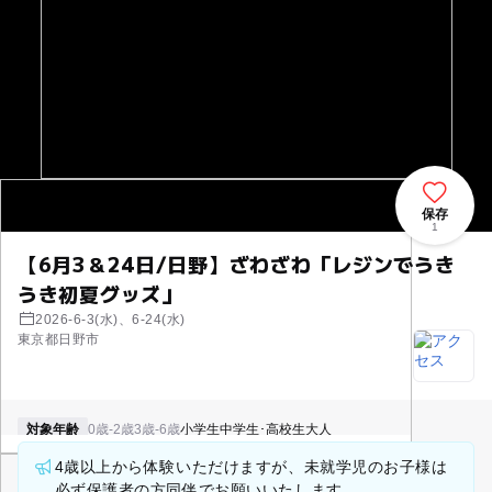
保存
1
【6月3＆24日/日野】ざわざわ「レジンでうき
うき初夏グッズ」
2026-6-3(水)、6-24(水)
東京都日野市
対象年齢
0歳-2歳
3歳-6歳
小学生
中学生･高校生
大人
4歳以上から体験いただけますが、未就学児のお子様は
必ず保護者の方同伴でお願いいたします。