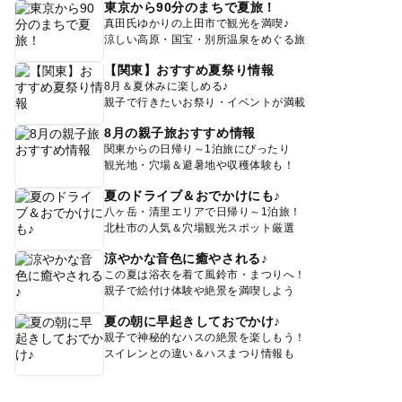
東京から90分のまちで夏旅！
真田氏ゆかりの上田市で観光を満喫♪
涼しい高原・国宝・別所温泉をめぐる旅
【関東】おすすめ夏祭り情報
8月＆夏休みに楽しめる♪
親子で行きたいお祭り・イベントが満載
8月の親子旅おすすめ情報
関東からの日帰り～1泊旅にぴったり
観光地・穴場＆避暑地や収穫体験も！
夏のドライブ＆おでかけにも♪
八ヶ岳・清里エリアで日帰り～1泊旅！
北杜市の人気＆穴場観光スポット厳選
涼やかな音色に癒やされる♪
この夏は浴衣を着て風鈴市・まつりへ！
親子で絵付け体験や絶景を満喫しよう
夏の朝に早起きしておでかけ♪
親子で神秘的なハスの絶景を楽しもう！
スイレンとの違い＆ハスまつり情報も