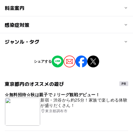
定員
料金案内
20人
子供の料金
感染症対策
定員詳細
無料
材料がなくなり次第、終了となります。
ジャンル・タグ
スタッフの体調管理には十分に留意しております。
子供の料金詳細
参加者の方には手指消毒をお願いしております。
対象年齢
入場無料ですが、ワークショップにはメニューごとの制作
ジャンル
シェアする
小学生
費がかかります。
中学生･高校生
大人
季節のイベント
ものづくり・学び体験
（700〜1,000円）
予約/応募
東京都内のオススメの遊び
大人の料金
タグ
予約必要
最終応募締切 2026-6-24(水)
無料
☆無料招待☆秋は親子でＪリーグ観戦デビュー！
親子で楽しめる
ものづくり
制作体験
新宿・渋谷から約25分！家族で楽しめる体験
が盛りだくさん！
ワークショップ
駐輪場無料
日野市
注意・制限事項
大人の料金詳細
東京都調布市
雨の日でもOK
※当日の天候などにより、中止・延期となる場合がありま
入場無料ですが、ワークショップにはメニューごとの制作
完全屋内
アート
駐車場無料
す。
費がかかります。
大人
屋内遊び場
クラフト
ギフト
製作体験
※作品の写真はイメージです。内容を変更する場合もあり
（700〜1,000円）