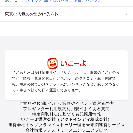
東京の人気のお出かけ先を探す
東京のエリアからプール子ども連れのお出かけスポット
を探す
立川・国分寺・八王子・昭島・多摩のプールお出かけ
お台場・品川・新橋・汐留・豊洲のプールお出かけ
上野・浅草・錦糸町・両国のプールお出かけ
町田・相模原・愛川・上野原のプールお出かけ
渋谷・原宿・恵比寿・中目黒・自由が丘のプールお出かけ
子どもとお出かけ情報サイト「いこーよ」は、東京の子どものお
池袋・赤羽・王子・巣鴨・目白・石神井のプールお出かけ
でかけ情報、東京のお出かけスポットのクチコミ・親子体験情
新宿・高田馬場・代々木・千駄ヶ谷のプールお出かけ
報、東京のおでかけスポット人気ランキングなど、親子のつなが
銀座・丸の内・日本橋・有楽町・築地・月島のプールお出かけ
り・幸せを願って日々運営しております。
吉祥寺・三鷹・中野・高円寺・荻窪・阿佐谷のプールお出かけ
小金井・小平・西東京・東村山・東久留米のプールお出かけ
ご意見やお問い合わせ
施設やイベント運営者の方
プレゼンター利用規約
利用規約
よくある質問
府中・調布・狛江のプールお出かけ
特定商取引法に基づく表記
採用情報
青梅・奥多摩のプールお出かけ
いこーよ運営会社（アクトインディ株式会社）
蒲田・大森・羽田周辺のプールお出かけ
運営会社トップ
ブランドストーリー
理念
未来図
運営サービス
会社情報
プレスリリース
エンジニアブログ
葛西・新木場・亀戸・亀有・柴又のプールお出かけ