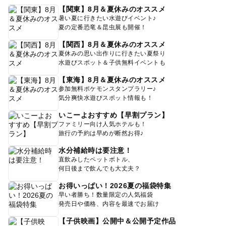
【関東】8月＆夏休みのオススメ
暑い夏に行きたい水遊びイベント♪
夏の定番恐竜＆昆虫展も開催！
【関西】8月＆夏休みのオススメ
夏休みの思い出作りに行きたい夏祭り
水遊びスポット＆子供無料イベントも
【東海】8月＆夏休みのオススメ
参加無料ポケモンスタンプラリー♪
気分爽快水遊びスポット情報も！
いこーよおすすめ【早割プラン】
ファミリー向け人気ホテルも！
旅行の予約は早めが断然お得♪
水分補給時は要注意！
直飲みしたペットボトル、
何日後まで飲んでも大丈夫？
お得いっぱい！2026夏の福袋特集
早い者勝ち！数量限定の人気福袋
発売日や価格、内容を最速でお届け
【子供映画】公開中＆公開予定作品