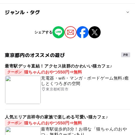
0歳･1歳･2歳の赤ちゃん(乳児･幼児)
3歳･4歳･5歳･6歳(幼児)
子供の料金
ジャンル・タグ
4,000円
予約/応募
ジャンル
シェアする
予約必要
子供の料金詳細
季節のイベント
ものづくり・学び体験
親子サロンですので、ご家族一組様の料金となっておりま
応募方法
街なかイベント
ミニイベント
す。
東京都内のオススメの遊び
このイベントの受付は終了しました。
最寄駅デッキ直結！アクセス抜群のかわいい猫カフェ♪
タグ
猫ちゃんのおやつ550円⇒無料
クーポン
英語絵本読み聞かせ
駅近
親子サロン
おうち英語
充電器・wifi・マンガ・ボードゲーム無料♪癒
予約ページ
しとくつろぎの空間
英語教室
英語イベント
国際イベント
幼児英語
予約はこちらから
東京都町田市
0歳の赤ちゃんのおでかけ
人気エリア吉祥寺の家族で楽しめる可愛い猫カフェ♪
猫ちゃんのおやつ550円⇒無料
クーポン
最寄駅徒歩約3分！お得な「猫ちゃんのおや
つ」無料クーポンあり