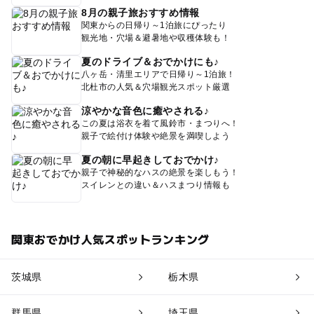
8月の親子旅おすすめ情報
関東からの日帰り～1泊旅にぴったり
観光地・穴場＆避暑地や収穫体験も！
夏のドライブ＆おでかけにも♪
八ヶ岳・清里エリアで日帰り～1泊旅！
北杜市の人気＆穴場観光スポット厳選
涼やかな音色に癒やされる♪
この夏は浴衣を着て風鈴市・まつりへ！
親子で絵付け体験や絶景を満喫しよう
夏の朝に早起きしておでかけ♪
親子で神秘的なハスの絶景を楽しもう！
スイレンとの違い＆ハスまつり情報も
関東おでかけ人気スポットランキング
茨城県
栃木県
群馬県
埼玉県