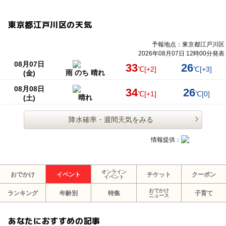
東京都江戸川区の天気
予報地点：東京都江戸川区
2026年08月07日 12時00分発表
08月07日
33
26
℃
[+2]
℃
[+3]
雨 のち 晴れ
(金)
08月08日
34
26
℃
[+1]
℃
[0]
晴れ
(土)
降水確率・週間天気をみる
情報提供：
オンライン
おでかけ
イベント
チケット
クーポン
イベント
おでかけ
ランキング
年齢別
特集
子育て
ニュース
あなたにおすすめの記事