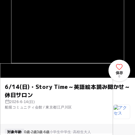
保存
0
6/14(日)・Story Time～英語絵本読み聞かせ～
休日サロン
2026-6-14(日)
船堀コミュニティ会館 / 東京都江戸川区
対象年齢
0歳-2歳
3歳-6歳
小学生
中学生･高校生
大人