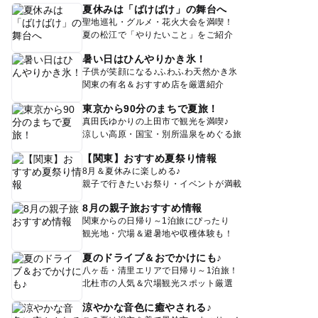
夏休みは「ばけばけ」の舞台へ
聖地巡礼・グルメ・花火大会を満喫！
夏の松江で「やりたいこと」をご紹介
暑い日はひんやりかき氷！
子供が笑顔になる♪ふわふわ天然かき氷
関東の有名＆おすすめ店を厳選紹介
東京から90分のまちで夏旅！
真田氏ゆかりの上田市で観光を満喫♪
涼しい高原・国宝・別所温泉をめぐる旅
【関東】おすすめ夏祭り情報
8月＆夏休みに楽しめる♪
親子で行きたいお祭り・イベントが満載
8月の親子旅おすすめ情報
関東からの日帰り～1泊旅にぴったり
観光地・穴場＆避暑地や収穫体験も！
夏のドライブ＆おでかけにも♪
八ヶ岳・清里エリアで日帰り～1泊旅！
北杜市の人気＆穴場観光スポット厳選
涼やかな音色に癒やされる♪