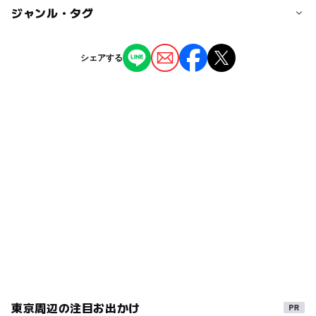
◯
◯
駐車場あり
ジャンル・タグ
駅から近い
近くの駅
船堀駅
◯
ー
授乳室あり
託児所
ジャンル
シェアする
文化施設
スポーツ施設
駐車可能台数
◯
ー
雨でもOK
ベビーカーOK
5台
タグ
ー
ー
食事持込OK
レストラン
駐車場詳細
雨の日おでかけ
冬休み2025-2026
雨でも楽しめる
5台の内、障害者用1台
ー
◯
売店
オムツ交換台
雨でも遊べる
夏休み2026
春休み2027
駐輪場は60台駐車可能
サークル活動
雨の日でもOK
イベント
東京周辺の注目お出かけ