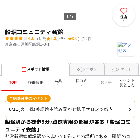
1 / 3
保存
5
船堀コミュニティ会館
4.0
（幼児
4.3
小学生
3.0
）
2
件
東京都江戸川区船堀1-3-1
スポット情報
クーポン
チケット
イベント
写真
口コミ
TOP
詳細情報
お知らせ
見どころ
3
2
予約受付中のイベント
8/11(火・祝)英語絵本読み聞かせ親子サロン＠都内
船堀駅から徒歩5分♪卓球専用の部屋がある「船堀コミ
ュニティ会館」
都営新宿線船堀駅から歩いて5分ほどの場所にある、駅近のコ