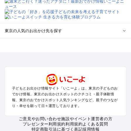
東京の人気のお出かけ先を探す
東京のエリアからプール子ども連れのお出かけスポット
を探す
立川・国分寺・八王子・昭島・多摩のプールお出かけ
お台場・品川・新橋・汐留・豊洲のプールお出かけ
上野・浅草・錦糸町・両国のプールお出かけ
町田・相模原・愛川・上野原のプールお出かけ
渋谷・原宿・恵比寿・中目黒・自由が丘のプールお出かけ
子どもとお出かけ情報サイト「いこーよ」は、東京の子どものお
池袋・赤羽・王子・巣鴨・目白・石神井のプールお出かけ
でかけ情報、東京のお出かけスポットのクチコミ・親子体験情
新宿・高田馬場・代々木・千駄ヶ谷のプールお出かけ
報、東京のおでかけスポット人気ランキングなど、親子のつなが
銀座・丸の内・日本橋・有楽町・築地・月島のプールお出かけ
り・幸せを願って日々運営しております。
吉祥寺・三鷹・中野・高円寺・荻窪・阿佐谷のプールお出かけ
小金井・小平・西東京・東村山・東久留米のプールお出かけ
ご意見やお問い合わせ
施設やイベント運営者の方
プレゼンター利用規約
利用規約
よくある質問
府中・調布・狛江のプールお出かけ
特定商取引法に基づく表記
採用情報