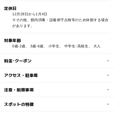
定休日
12月28日から1月4日
※その他、館内消毒・設備保守点検等のため休館する場合
があります。
対象年齢
0歳-2歳、 3歳-6歳、 小学生、 中学生･高校生、 大人
料金･クーポン
子供の料金
アクセス・駐車場
（一般開放の卓球）小・中学生は無料
交通アクセス
注意・制限事項
大人の料金
【徒歩】都営新宿線「船堀」駅より、徒歩5分
（一般開放の卓球）2時間100円
【バス】都営バス「船堀一丁目」バス停下車、徒歩4分
スポットの特徴
※掲載情報は江戸川区のオープンデータを活用していま
または「船堀駅前」バス停下車、徒歩4分
す。