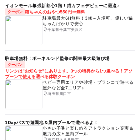
イオンモール幕張新都心1階！猫カフェデビューに最適♪
猫ちゃんのおやつ550円⇒無料
クーポン
駐車場最大6H無料！3歳～入場可、優しい猫
ちゃんばかりで安心
千葉県千葉市美浜区
駐車場無料！ボーネルンド監修の関東最大級遊び場
クーポン
リンクは”お知らせ”にあります。3つの特典から1つ選べる！アソ
ブーンで使える選べる体験クーポン
ベビー専用エリアや砂場・ブランコで遊べる
屋外など全7エリア♪
埼玉県川口市
1Dayパスで遊園地＆屋内プールで遊べるよ！
小さい子供と楽しめるアトラクション充実＆
魅力の広々屋内プール
東京都あきる野市