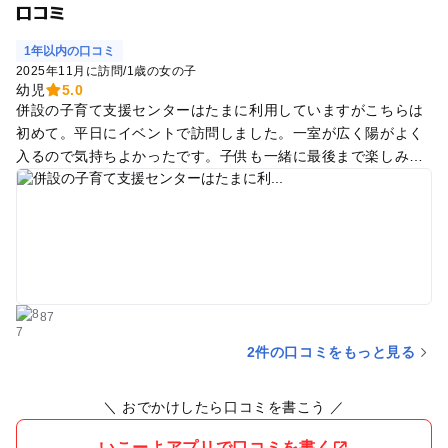
口コミ
1年以内の口コミ
2025年11月に訪問
/
1歳の女の子
幼児
5.0
併設の子育て支援センターはたまに利用していますがこちらは
初めて。平日にイベントで訪問しました。一室が広く陽がよく
入るので気持ちよかったです。子供も一緒に最後まで楽しみま
した。授乳やおむつ替えは可能ですが、簡単な食事ができるよ
うなフリースペースは設けてないとのことです。近くにイオン
があるので困らないですが、あると助かるなと思いました。受
付の方々も印象よかったです。
87
2件の口コミをもっと見る
＼ おでかけしたら口コミを書こう ／
いこーよアプリで口コミを書く