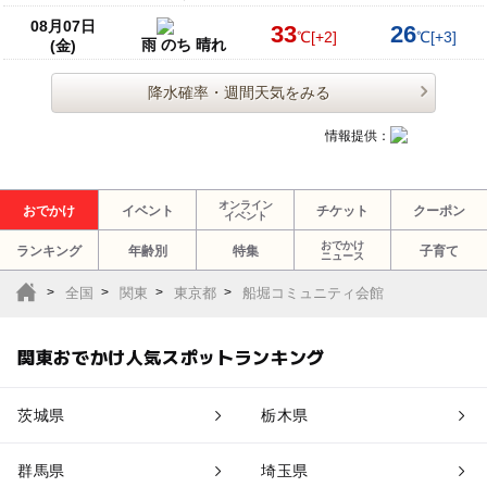
08月07日
33
26
℃
[+2]
℃
[+3]
雨 のち 晴れ
(金)
降水確率・週間天気をみる
情報提供：
オンライン
おでかけ
イベント
チケット
クーポン
イベント
おでかけ
ランキング
年齢別
特集
子育て
ニュース
全国
関東
東京都
船堀コミュニティ会館
関東おでかけ人気スポットランキング
茨城県
栃木県
群馬県
埼玉県