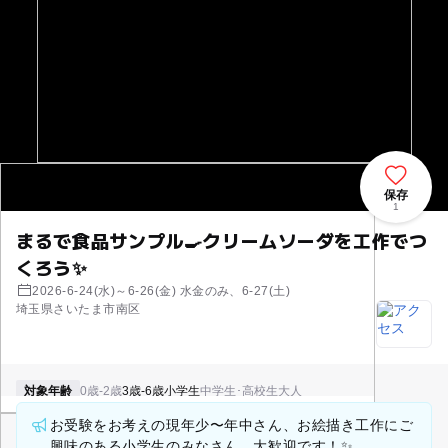
保存
1
まるで食品サンプル🍳クリームソーダを工作でつ
くろう✨
2026-6-24(水)～6-26(金) 水金のみ、6-27(土)
埼玉県さいたま市南区
対象年齢
0歳-2歳
3歳-6歳
小学生
中学生･高校生
大人
お受験をお考えの現年少〜年中さん、お絵描き工作にご
興味のある小学生のみなさん、大歓迎です！✨️