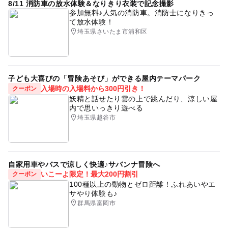
8/11 消防車の放水体験＆なりきり衣装で記念撮影
参加無料♪人気の消防車。消防士になりきっ
て放水体験！
埼玉県さいたま市浦和区
子ども大喜びの「冒険あそび」ができる屋内テーマパーク
入場時の入場料から300円引き！
クーポン
妖精と話せたり雲の上で跳んだり、涼しい屋
内で思いっきり遊べる
埼玉県越谷市
自家用車やバスで涼しく快適♪サバンナ冒険へ
いこーよ限定！最大200円割引
クーポン
100種以上の動物とゼロ距離！ふれあいやエ
サやり体験も♪
群馬県富岡市