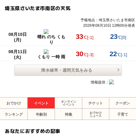
埼玉県さいたま市南区の天気
予報地点：埼玉県さいたま市南区
2026年08月10日 12時00分発表
08月10日
33
23
晴れ のち くも
℃
[-1]
℃
[0]
(月)
り
08月11日
30
22
℃
[-3]
℃
[-1]
くもり 一時 雨
(火)
降水確率・週間天気をみる
情報提供：
オンライン
おでかけ
イベント
チケット
クーポン
イベント
おでかけ
ランキング
年齢別
特集
子育て
ニュース
あなたにおすすめの記事