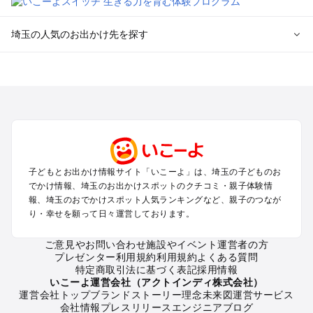
埼玉の人気のお出かけ先を探す
埼玉のエリアからプール子ども連れのお出かけスポット
を探す
川越・所沢・入間・新座のプールお出かけ
大宮・浦和・上尾・岩槻・蓮田のプールお出かけ
越谷・草加・春日部のプールお出かけ
秩父・長瀞のプールお出かけ
川口・戸田・和光・朝霞のプールお出かけ
子どもとお出かけ情報サイト「いこーよ」は、埼玉の子どものお
飯能・坂戸・東松山・日高のプールお出かけ
でかけ情報、埼玉のお出かけスポットのクチコミ・親子体験情
久喜・行田・加須・羽生のプールお出かけ
報、埼玉のおでかけスポット人気ランキングなど、親子のつなが
熊谷・太田・足利・古河のプールお出かけ
り・幸せを願って日々運営しております。
本庄・深谷・美里周辺のプールお出かけ
ご意見やお問い合わせ
施設やイベント運営者の方
プレゼンター利用規約
利用規約
よくある質問
埼玉の定番お出かけスポット
特定商取引法に基づく表記
採用情報
埼玉の遊園地
いこーよ運営会社（アクトインディ株式会社）
運営会社トップ
ブランドストーリー
理念
未来図
運営サービス
埼玉の動物園
会社情報
プレスリリース
エンジニアブログ
埼玉のバーベキュー