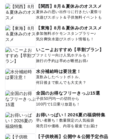
【関西】8月＆夏休みのオススメ
夏休みの思い出作りに行きたい夏祭り
水遊びスポット＆子供無料イベントも
【東海】8月＆夏休みのオススメ
参加無料ポケモンスタンプラリー♪
気分爽快水遊びスポット情報も！
いこーよおすすめ【早割プラン】
ファミリー向け人気ホテルも！
旅行の予約は早めが断然お得♪
水分補給時は要注意！
直飲みしたペットボトル、
何日後まで飲んでも大丈夫？
全国のお得なフリーきっぷ15選
子供50円均一の切符から
100円で1日乗り放題も！
お得いっぱい！2026夏の福袋特集
早い者勝ち！数量限定の人気福袋
発売日や価格、内容を最速でお届け
【子供映画】公開中＆公開予定作品