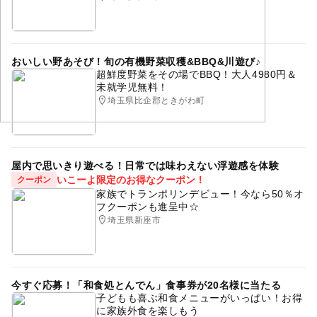
願いいたします🙇
体験プログラム
武蔵浦和
浦和
中浦和
南浦和
応募方法
西浦和
東浦和
北浦和
観察
クリームソーダ
LINEのご連絡だと返信が早いです📩
おいしい野あそび！旬の有機野菜収穫&BBQ&川遊び♪
食品サンプル
超鮮度野菜をその場でBBQ！大人4980円＆
お気軽にお問い合わせください。
未就学児無料！
■アトリエべる公式LINE（おともだち追加URL）
埼玉県比企郡ときがわ町
https://page.line.me/vib4559e
■LINE ID
@vib4559e
屋内で思いきり遊べる！日常では味わえない浮遊感を体験
いこーよ限定のお得なクーポン！
クーポン
家族でトランポリンデビュー！今なら50％オ
予約ページ
フクーポンも進呈中☆
予約はこちらから
埼玉県新座市
今すぐ応募！「和食処とんでん」食事券が20名様に当たる
子どもも喜ぶ和食メニューがいっぱい！お得
に家族外食を楽しもう