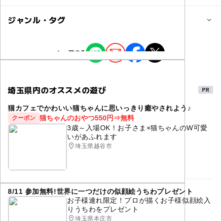
定員詳細
3,300円
満席の場合がございますので、その際は別日にご案内させ
ジャンル・タグ
①来室前に発熱・咳等のいわゆる風邪症状が見られる場合
ていただきます。
子供の料金詳細
は、無理をせず自宅で休養をとってください。
詳しくは公式LINEにてお問い合わせください🌟
②手洗い用に、自分のハンカチ(タオル)を持たせてくださ
初回体験 (1回90分)：3300円 ※初回のみ
ジャンル
い。
シェアする
【基本料金】
ものづくり・学び体験
対象年齢
③風邪の症状が無い場合でも、出来るだけマスクの着用を
・入会金：6600円 (税込) ※初回のみ
お願いいたします。
3歳･4歳･5歳･6歳(幼児)
小学生
④換気をするため、できる限りあたたかい服装でご来室く
【月額料金】
埼玉県内のオススメの遊び
タグ
ださい。
・月2回コースのレッスン料１カ月分(5500円)
予約/応募
猫カフェでかわいい猫ちゃんに思いっきり癒やされよう♪
お受験
絵画教室
絵画
工作
⑤玄関、入り口に消毒液を常備してありますので、施設に
・月4回コースのレッスン料１カ月分(9900円)
予約必要
猫ちゃんのおやつ550円⇒無料
クーポン
入る前に必ず手指の消毒をお願いします。
こどものアート教室
教室・習い事
体験
美術
3歳～入場OK！お子さま×猫ちゃんのW可愛
いがあふれます
注意・制限事項
表現力
初めてのおけいこ
初めての習い事
埼玉県越谷市
🔸対象年齢は4歳（新年中）〜大人
アート・デザイン教室
こどもの体験
🔹小学生は１レッスン90分、未就学児は１レッスン75分
こどもに体験させたい施設
体験レッスン
体験レッスンのご見学は保護者1名様でお願いしておりま
8/11 参加無料!世界に一つだけの似顔絵うちわプレゼント
アート&クラフト
アートに触れる
アートを楽しむ
お子様連れ限定！プロが描くお子様似顔絵入
す。
りうちわをプレゼント
通常レッスンは母子分離となりますので、ご理解のほどお
習い事
子ども習い事
小学校受験
美術教室
埼玉県本庄市