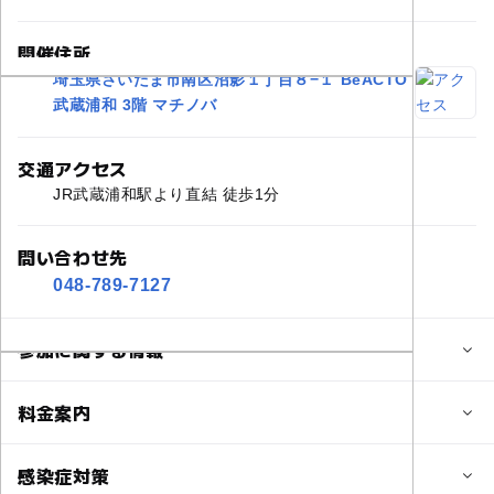
開催住所
埼玉県さいたま市南区沼影１丁目８−１ BeACTO
武蔵浦和 3階 マチノバ
交通アクセス
JR武蔵浦和駅より直結 徒歩1分
問い合わせ先
048-789-7127
参加に関する情報
定員
料金案内
4人
子供の料金
感染症対策