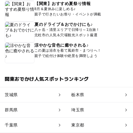
【関東】おすすめ夏祭り情報
8月＆夏休みに楽しめる♪
親子で行きたいお祭り・イベントが満載
夏のドライブ＆おでかけにも♪
八ヶ岳・清里エリアで日帰り～1泊旅！
北杜市の人気＆穴場観光スポット厳選
涼やかな音色に癒やされる♪
この夏は浴衣を着て風鈴市・まつりへ！
親子で絵付け体験や絶景を満喫しよう
関東おでかけ人気スポットランキング
茨城県
栃木県
群馬県
埼玉県
千葉県
東京都