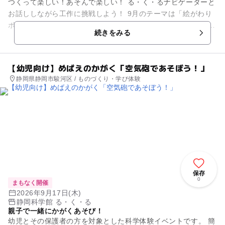
つくって楽しい！あそんで楽しい！ る・く・るナビゲーターと
お話ししながら工作に挑戦しよう！ 9月のテーマは「絵がわり
ボックス」。 さっき見た絵とちがう絵になるふしぎな箱をつく
続きをみる
ろう！ ...
【幼児向け】めばえのかがく「空気砲であそぼう！」
静岡県静岡市駿河区 / ものづくり・学び体験
保存
0
まもなく開催
2026年9月17日(木)
静岡科学館 る・く・る
親子で一緒にかがくあそび！
幼児とその保護者の方を対象とした科学体験イベントです。 簡