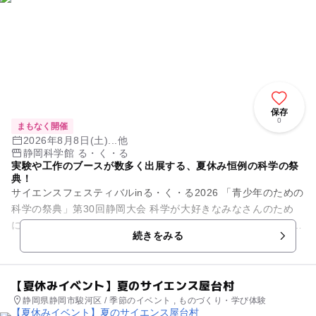
保存
0
まもなく開催
2026年8月8日(土)...他
静岡科学館 る・く・る
実験や工作のブースが数多く出展する、夏休み恒例の科学の祭
典！
サイエンスフェスティバルinる・く・る2026 「青少年のための
科学の祭典」第30回静岡大会 科学が大好きなみなさんのため
に、中学生・高校生、科学愛好家のみなさんが、 ふしぎな実験
続きをみる
やお...
【夏休みイベント】夏のサイエンス屋台村
静岡県静岡市駿河区 / 季節のイベント , ものづくり・学び体験