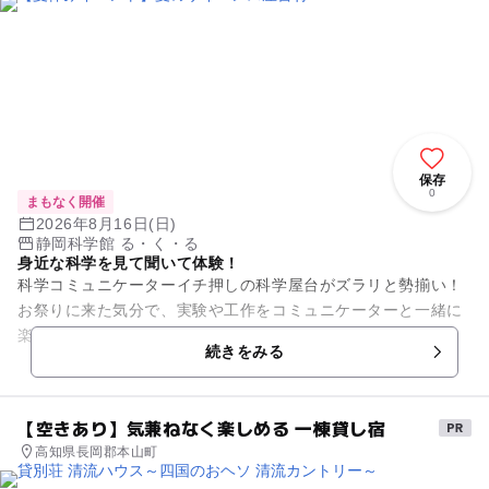
保存
0
まもなく開催
2026年8月16日(日)
静岡科学館 る・く・る
身近な科学を見て聞いて体験！
科学コミュニケーターイチ押しの科学屋台がズラリと勢揃い！
お祭りに来た気分で、実験や工作をコミュニケーターと一緒に
楽しみながら、 科学のふしぎを発見しよう！ 【講師】しずお
続きをみる
か科学コミュ...
【空きあり】気兼ねなく楽しめる 一棟貸し宿
高知県長岡郡本山町