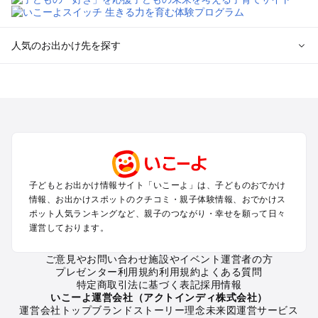
人気のお出かけ先を探す
全国からプール子連れおでかけスポットを探す
北海道･東北のプールおでかけ
北陸･甲信越のプールおでかけ
関東のプールおでかけ
東海のプールおでかけ
関西のプールおでかけ
中国･四国のプールおでかけ
子どもとお出かけ情報サイト「いこーよ」は、子どものおでかけ
九州･沖縄のプールおでかけ
情報、お出かけスポットのクチコミ・親子体験情報、おでかけス
ポット人気ランキングなど、親子のつながり・幸せを願って日々
運営しております。
定番お出かけスポット
遊園地
ご意見やお問い合わせ
施設やイベント運営者の方
動物園
プレゼンター利用規約
利用規約
よくある質問
バーベキュー
特定商取引法に基づく表記
採用情報
釣り
いこーよ運営会社（アクトインディ株式会社）
運営会社トップ
ブランドストーリー
理念
未来図
運営サービス
牧場