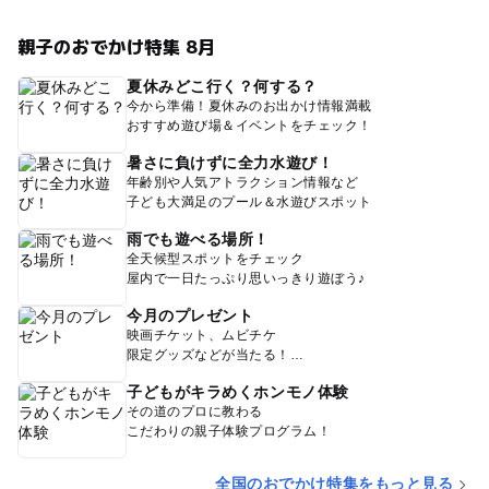
親子のおでかけ特集 8月
夏休みどこ行く？何する？
今から準備！夏休みのお出かけ情報満載
おすすめ遊び場＆イベントをチェック！
暑さに負けずに全力水遊び！
年齢別や人気アトラクション情報など
子ども大満足のプール＆水遊びスポット
雨でも遊べる場所！
全天候型スポットをチェック
屋内で一日たっぷり思いっきり遊ぼう♪
今月のプレゼント
映画チケット、ムビチケ
限定グッズなどが当たる！
子どもがキラめくホンモノ体験
その道のプロに教わる
こだわりの親子体験プログラム！
全国のおでかけ特集をもっと見る