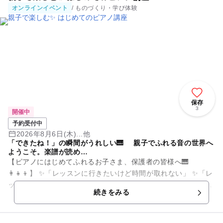
オンラインイベント
/ ものづくり・学び体験
保存
3
開催中
予約受付中
2026年8月6日(木)...他
「できたね！」の瞬間がうれしい🎹 親子でふれる音の世界へ
ようこそ。楽譜が読め…
【ピアノにはじめてふれるお子さま、保護者の皆様へ🎹
👩‍👧‍👦】 ✨「レッスンに行きたいけど時間が取れない」 ✨「レ
ッスンは敷居が高いな〜」 ✨「子どもが集中してレッスン受け
続きをみる
られるか不安...