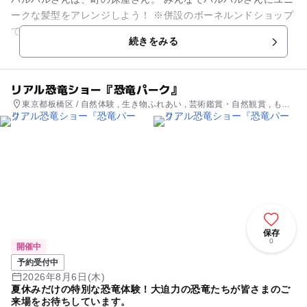
ークな髪型をアレンジしよう！ ※併設のボーネルンドショップ
での開催となります。
続きをみる
リアル恐竜ショー『恐竜パーク』
東京都板橋区 / 自然体験 , 生き物ふれあい , 芸術鑑賞・自然観賞 , もの
づくり・学び体験
保存
0
開催中
予約受付中
2026年8月6日(木)
夏休みだけの特別な恐竜体験！大迫力の恐竜たちが皆さまのご
来場をお待ちしています。