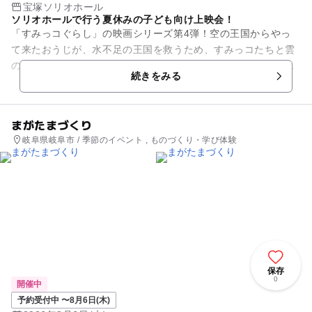
宝塚ソリオホール
ソリオホールで行う夏休みの子ども向け上映会！
「すみっコぐらし」の映画シリーズ第4弾！空の王国からやっ
て来たおうじが、水不足の王国を救うため、すみっコたちと雲
の上の大冒険を繰り広げます！夏休みの思い出に、ソリオホー
続きをみる
ルで映画を見ませんか？
まがたまづくり
岐阜県岐阜市 / 季節のイベント , ものづくり・学び体験
保存
0
開催中
予約受付中 〜8月6日(木)