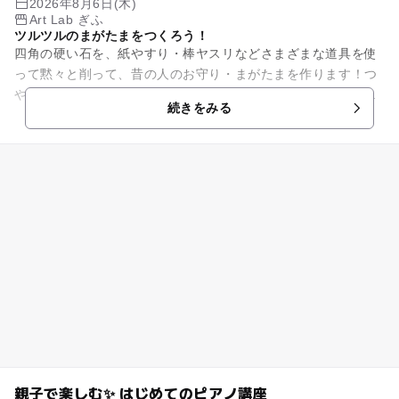
2026年8月6日(木)
Art Lab ぎふ
ツルツルのまがたまをつくろう！
四角の硬い石を、紙やすり・棒ヤスリなどさまざまな道具を使
って黙々と削って、昔の人のお守り・まがたまを作ります！つ
やつやスベスベの石になるよう、がんばってたくさん磨きまし
続きをみる
ょう！ 所要時間：90分...
親子で楽しむ✨ はじめてのピアノ講座