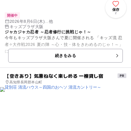
保存
2
開催中
2026年8月6日(木)...他
キッズプラザ大阪
ジャカジャカ忍者 ～忍者修行に挑戦じゃ！～
今年もキッズプラザ大阪さんで夏に開催される 「キッズ流 忍
者✧大作戦2026 夏の陣 ～心・技・体をきわめるのじゃ！～」
に 忍者堂が参加します！ 忍者のお仕事や忍者道具の使い方な
続きをみる
どを学...
【空きあり】気兼ねなく楽しめる 一棟貸し宿
高知県長岡郡本山町