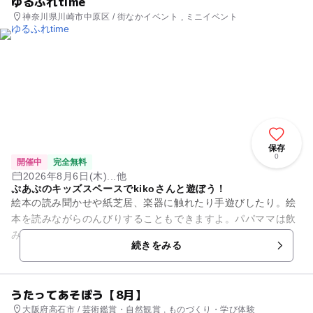
ゆるふれtime
神奈川県川崎市中原区 / 街なかイベント , ミニイベント
保存
0
開催中
完全無料
2026年8月6日(木)...他
ぷあぷのキッズスペースでkikoさんと遊ぼう！
絵本の読み聞かせや紙芝居、楽器に触れたり手遊びしたり。絵
本を読みながらのんびりすることもできますよ。パパママは飲
み物やスイーツ、軽食を楽しみながらのんびり過ごせます。
続きをみる
うたってあそぼう【8月】
大阪府高石市 / 芸術鑑賞・自然観賞 , ものづくり・学び体験