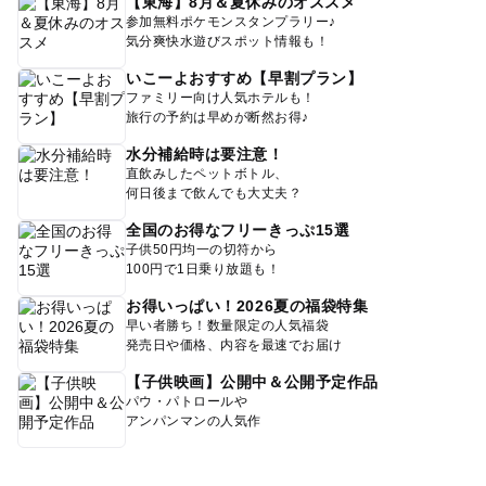
【東海】8月＆夏休みのオススメ
参加無料ポケモンスタンプラリー♪
気分爽快水遊びスポット情報も！
いこーよおすすめ【早割プラン】
ファミリー向け人気ホテルも！
旅行の予約は早めが断然お得♪
水分補給時は要注意！
直飲みしたペットボトル、
何日後まで飲んでも大丈夫？
全国のお得なフリーきっぷ15選
子供50円均一の切符から
100円で1日乗り放題も！
お得いっぱい！2026夏の福袋特集
早い者勝ち！数量限定の人気福袋
発売日や価格、内容を最速でお届け
【子供映画】公開中＆公開予定作品
パウ・パトロールや
アンパンマンの人気作