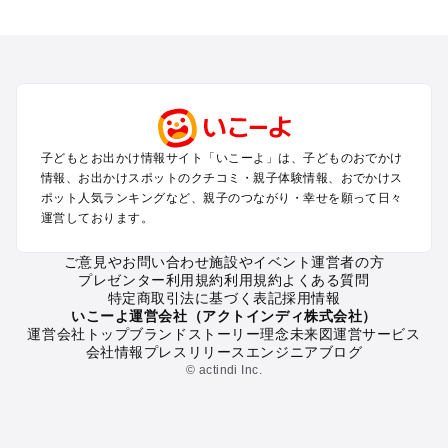
全国からプール子連れおでかけスポットを探す
北海道･東北のプールおでかけ
北陸･甲信越のプールおでかけ
関東のプールおでかけ
東海のプールおでかけ
関西のプールおでかけ
中国･四国のプールおでかけ
子どもとお出かけ情報サイト「いこーよ」は、子どものおでかけ
九州･沖縄のプールおでかけ
情報、お出かけスポットのクチコミ・親子体験情報、おでかけス
ポット人気ランキングなど、親子のつながり・幸せを願って日々
運営しております。
定番お出かけスポット
遊園地
ご意見やお問い合わせ
施設やイベント運営者の方
動物園
プレゼンター利用規約
利用規約
よくある質問
バーベキュー
特定商取引法に基づく表記
採用情報
釣り
いこーよ運営会社（アクトインディ株式会社）
運営会社トップ
ブランドストーリー
理念
未来図
運営サービス
牧場
会社情報
プレスリリース
エンジニアブログ
プール
© actindi Inc.
アスレチック
公園・総合公園
観光