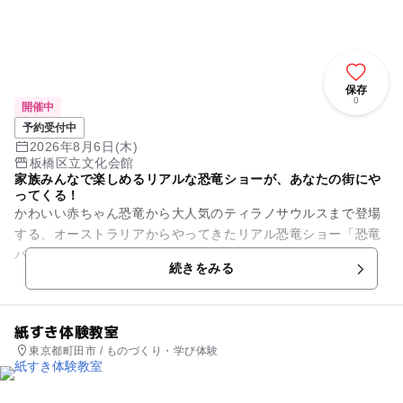
保存
0
開催中
予約受付中
2026年8月6日(木)
板橋区立文化会館
家族みんなで楽しめるリアルな恐竜ショーが、あなたの街にや
ってくる！
かわいい赤ちゃん恐竜から大人気のティラノサウルスまで登場
する、オーストラリアからやってきたリアル恐竜ショー「恐竜
パーク」は、恐竜が生きていた時代にタイムスリップした感覚
続きをみる
で楽しくスリリングに学べる...
紙すき体験教室
東京都町田市 / ものづくり・学び体験