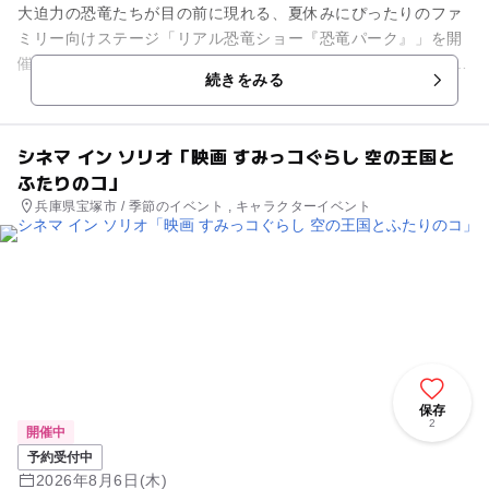
大迫力の恐竜たちが目の前に現れる、夏休みにぴったりのファ
ミリー向けステージ「リアル恐竜ショー『恐竜パーク』」を開
催します。 まるで本物のように動き、鳴き声を響かせるリアル
続きをみる
な恐竜たちが次々と登場...
シネマ イン ソリオ「映画 すみっコぐらし 空の王国と
ふたりのコ」
兵庫県宝塚市 / 季節のイベント , キャラクターイベント
保存
2
開催中
予約受付中
2026年8月6日(木)