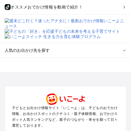
オススメおでかけ情報を動画で紹介！
人気のお出かけ先を探す
全国からプール子連れおでかけスポットを探す
北海道･東北のプールおでかけ
北陸･甲信越のプールおでかけ
関東のプールおでかけ
東海のプールおでかけ
関西のプールおでかけ
中国･四国のプールおでかけ
子どもとお出かけ情報サイト「いこーよ」は、子どものおでかけ
九州･沖縄のプールおでかけ
情報、お出かけスポットのクチコミ・親子体験情報、おでかけス
ポット人気ランキングなど、親子のつながり・幸せを願って日々
運営しております。
定番お出かけスポット