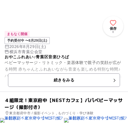
保存
0
まもなく開催
予約受付中 〜8月29日(土)
2026年8月29日(土)
横浜市青葉公会堂
おやこふれあい♪青葉区音楽ひろば
ベビーマッサージ・リトミック・楽器体験で親子の笑顔が広が
る時間 赤ちゃんとふれあいながら音楽も楽しめる特別な時間♪
パパの参加も大歓迎！ ママにはハンドマッサージをつけること
続きをみる
もできます♪（...
４組限定！東京府中【NESTカフェ】パパベビーマッサ
ージ（撮影付き）
東京都府中市 / 撮影イベント , ものづくり・学び体験