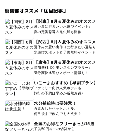
編集部オススメ「注目記事」
【関東】8月＆夏休みのオススメ
暑い夏に行きたい水遊びイベント♪
夏の定番恐竜＆昆虫展も開催！
【関西】8月＆夏休みのオススメ
夏休みの思い出作りに行きたい夏祭り
水遊びスポット＆子供無料イベントも
【東海】8月＆夏休みのオススメ
参加無料ポケモンスタンプラリー♪
気分爽快水遊びスポット情報も！
いこーよおすすめ【早割プラン】
ファミリー向け人気ホテルも！
旅行の予約は早めが断然お得♪
水分補給時は要注意！
直飲みしたペットボトル、
何日後まで飲んでも大丈夫？
全国のお得なフリーきっぷ15選
子供50円均一の切符から