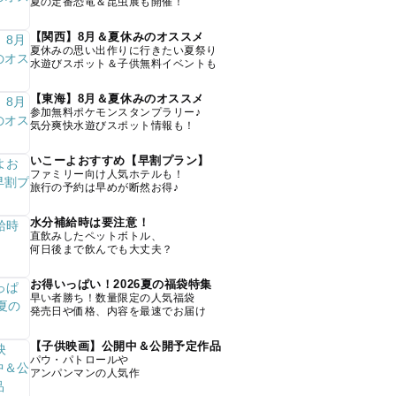
夏の定番恐竜＆昆虫展も開催！
【関西】8月＆夏休みのオススメ
夏休みの思い出作りに行きたい夏祭り
水遊びスポット＆子供無料イベントも
【東海】8月＆夏休みのオススメ
参加無料ポケモンスタンプラリー♪
気分爽快水遊びスポット情報も！
いこーよおすすめ【早割プラン】
ファミリー向け人気ホテルも！
旅行の予約は早めが断然お得♪
水分補給時は要注意！
直飲みしたペットボトル、
何日後まで飲んでも大丈夫？
お得いっぱい！2026夏の福袋特集
早い者勝ち！数量限定の人気福袋
発売日や価格、内容を最速でお届け
【子供映画】公開中＆公開予定作品
パウ・パトロールや
アンパンマンの人気作