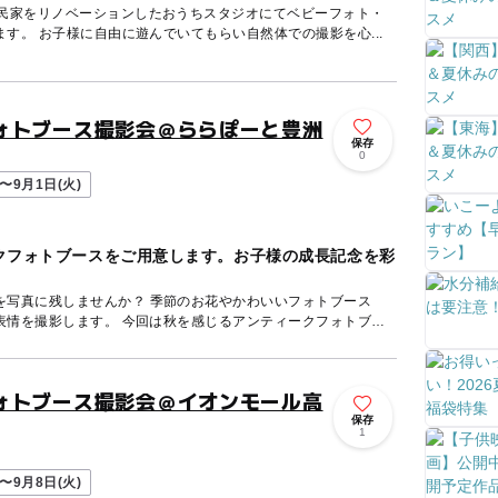
古民家をリノベーションしたおうちスタジオにてベビーフォト・
キッズフォト撮影をしております。 お子様に自由に遊んでいてもらい自然体での撮影を心...
ォトブース撮影会＠ららぽーと豊洲
保存
0
〜9月1日(火)
クフォトブースをご用意します。お子様の成長記念を彩
を写真に残しませんか？ 季節のお花やかわいいフォトブース
回は秋を感じるアンティークフォトブ
ォトブース撮影会＠イオンモール高
保存
1
〜9月8日(火)