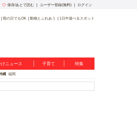
保存/あとで読む
ユーザー登録(無料)
ログイン
雨の日でもOK
動物とふれあう
1日中遊べるスポット
かけニュース
子育て
特集
沖縄
福岡