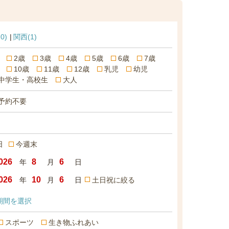
20)
関西
(1)
2歳
3歳
4歳
5歳
6歳
7歳
10歳
11歳
12歳
乳児
幼児
中学生・高校生
大人
予約不要
日
今週末
年
月
日
年
月
日
土日祝に絞る
期間を選択
スポーツ
生き物ふれあい