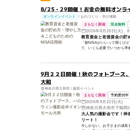
8/25・29開催！お金の無料オンラ
オンラインイベント
/ ものづくり・学び体験
まもなく開催
完全無料
2026年8月25日(火)、8
教育資金と老後資金の貯め
「新NISAがいいって聞くけ
て、いくら必要でいつから準
講師...
9月２２日開催！秋のフォトブース
大和
神奈川県大和市 / 撮影イベント
まもなく開催
予約受付中 
2026年9月22日(火)
神奈川県大和市下鶴間1-
大人気の撮影会です！神
リート！
今しかない、お子さまの成長