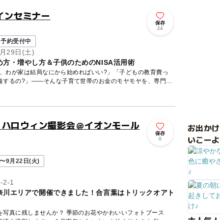
インセミナー
保存
24
予約受付中
月29日(土)
方・増やし方＆子供のためのNISA活用術
ど、わが家は結局なにから始めればいい?」「子どもの教育費っ
備するの?」——そんな子育て世帯のお金のモヤモヤを、専門の
、ハロウィン撮影会＠イオンモール
お出か
保存
いこーよ
0
〜9月22日(火)
2-1
奈川エリアで開催できました！合言葉はトリックオアト
を写真に残しませんか？ 季節のお花やかわいいフォトブース