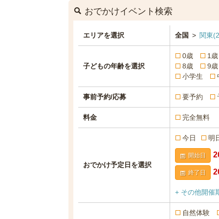
おでかけイベント検索
エリアを選択
全国
>
関東
(
0歳
1歳
子どもの年齢を選択
8歳
9歳
小学生
事前予約/応募
要予約
料金
完全無料
今日
明
開始日
おでかけ予定日を選択
終了日
+ その他開催
自然体験