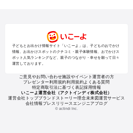
全国からプール子連れおでかけスポットを探す
北海道･東北のプールおでかけ
北陸･甲信越のプールおでかけ
関東のプールおでかけ
東海のプールおでかけ
関西のプールおでかけ
中国･四国のプールおでかけ
子どもとお出かけ情報サイト「いこーよ」は、子どものおでかけ
九州･沖縄のプールおでかけ
情報、お出かけスポットのクチコミ・親子体験情報、おでかけス
ポット人気ランキングなど、親子のつながり・幸せを願って日々
運営しております。
定番お出かけスポット
遊園地
ご意見やお問い合わせ
施設やイベント運営者の方
動物園
プレゼンター利用規約
利用規約
よくある質問
バーベキュー
特定商取引法に基づく表記
採用情報
釣り
いこーよ運営会社（アクトインディ株式会社）
運営会社トップ
ブランドストーリー
理念
未来図
運営サービス
牧場
会社情報
プレスリリース
エンジニアブログ
プール
© actindi Inc.
アスレチック
公園・総合公園
観光