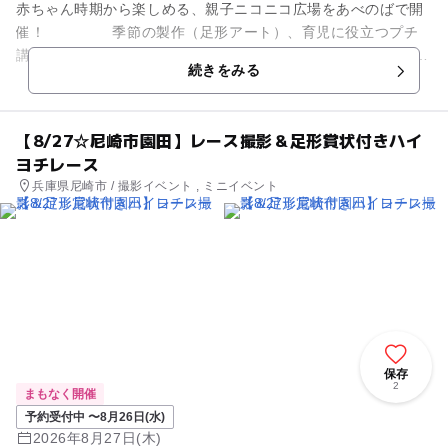
赤ちゃん時期から楽しめる、親子ニコニコ広場をあべのばで開
催！ 季節の製作（足形アート）、育児に役立つプチ
講座、ママ同士の交流や育児相談ができます。 たくさんのご参
続きをみる
加お待ちして...
【8/27☆尼崎市園田】レース撮影＆足形賞状付きハイ
ヨチレース
兵庫県尼崎市 / 撮影イベント , ミニイベント
保存
2
まもなく開催
予約受付中 〜8月26日(水)
2026年8月27日(木)