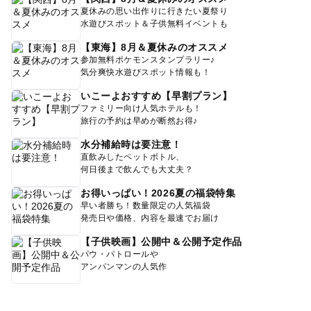
夏休みの思い出作りに行きたい夏祭り
水遊びスポット＆子供無料イベントも
【東海】8月＆夏休みのオススメ
参加無料ポケモンスタンプラリー♪
気分爽快水遊びスポット情報も！
いこーよおすすめ【早割プラン】
ファミリー向け人気ホテルも！
旅行の予約は早めが断然お得♪
水分補給時は要注意！
直飲みしたペットボトル、
何日後まで飲んでも大丈夫？
お得いっぱい！2026夏の福袋特集
早い者勝ち！数量限定の人気福袋
発売日や価格、内容を最速でお届け
【子供映画】公開中＆公開予定作品
パウ・パトロールや
アンパンマンの人気作