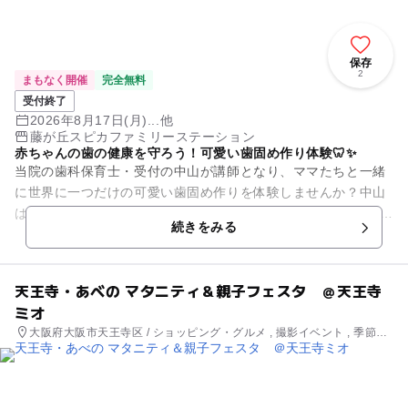
保存
2
まもなく開催
完全無料
受付終了
2026年8月17日(月)...他
藤が丘スピカファミリーステーション
赤ちゃんの歯の健康を守ろう！可愛い歯固め作り体験🦷✨
当院の歯科保育士・受付の中山が講師となり、ママたちと一緒
に世界に一つだけの可愛い歯固め作りを体験しませんか？中山
はTinyTeeth認定講師の資格を持っているので、安心・安全な歯
続きをみる
固めを楽しく作れ...
天王寺・あべの マタニティ＆親子フェスタ ＠天王寺
ミオ
大阪府大阪市天王寺区 / ショッピング・グルメ , 撮影イベント , 季節の
イベント , ものづくり・学び体験 , 街なかイベント , キャラクターイベ
ント