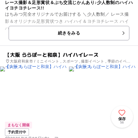
レース撮影＆足形賞状＆ぷち交流じかんあり♪少人数制のハイハ
イヨチヨチレース!!
はちみつ完全オリジナルでお届けする ＼少人数制／ レース撮
影＆オリジナル足形賞状つき ハイハイ＆ヨチヨチレース ハイ
ハイしてる時期って ほんの少しの間… そんな貴...
続きをみる
【大阪 ららぽーと和泉】ハイハイレース
大阪府和泉市 / ミニイベント , スポーツ , 撮影イベント , 季節のイベン
ト , 街なかイベント
保存
56
まもなく開催
予約受付中