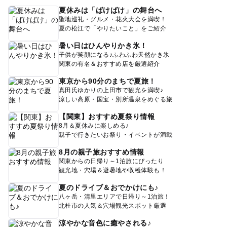
夏休みは「ばけばけ」の舞台へ
聖地巡礼・グルメ・花火大会を満喫！
夏の松江で「やりたいこと」をご紹介
暑い日はひんやりかき氷！
子供が笑顔になる♪ふわふわ天然かき氷
関東の有名＆おすすめ店を厳選紹介
東京から90分のまちで夏旅！
真田氏ゆかりの上田市で観光を満喫♪
涼しい高原・国宝・別所温泉をめぐる旅
【関東】おすすめ夏祭り情報
8月＆夏休みに楽しめる♪
親子で行きたいお祭り・イベントが満載
8月の親子旅おすすめ情報
関東からの日帰り～1泊旅にぴったり
観光地・穴場＆避暑地や収穫体験も！
夏のドライブ＆おでかけにも♪
八ヶ岳・清里エリアで日帰り～1泊旅！
北杜市の人気＆穴場観光スポット厳選
涼やかな音色に癒やされる♪