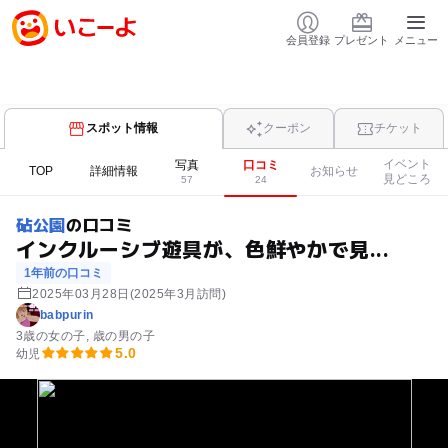
会員登録
プレゼント
メニュー
スポット情報
クーポン
チケット
イベント
写真
口コミ
TOP
詳細情報
お知らせ
見どころ
57
24
砧公園
の口コミ
インクルーシブ遊具が、色鮮やかで見...
1年前の口コミ
2025年03月28日
(2025年3月訪問)
babpurin
3歳の女の子
歳の男の子
5.0
幼児