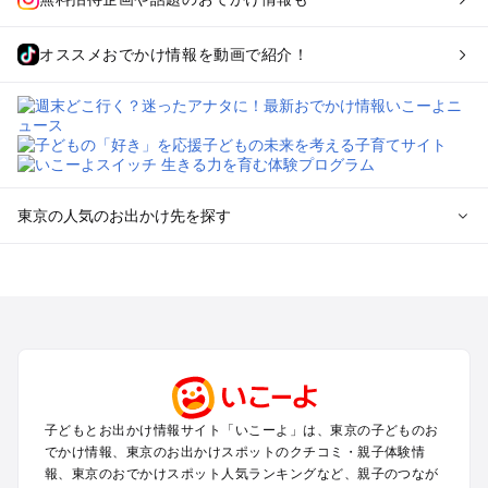
オススメおでかけ情報を動画で紹介！
東京の人気のお出かけ先を探す
東京のエリアからプール子ども連れのお出かけスポット
を探す
立川・国分寺・八王子・昭島・多摩のプールお出かけ
お台場・品川・新橋・汐留・豊洲のプールお出かけ
上野・浅草・錦糸町・両国のプールお出かけ
町田・相模原・愛川・上野原のプールお出かけ
渋谷・原宿・恵比寿・中目黒・自由が丘のプールお出かけ
子どもとお出かけ情報サイト「いこーよ」は、東京の子どものお
池袋・赤羽・王子・巣鴨・目白・石神井のプールお出かけ
でかけ情報、東京のお出かけスポットのクチコミ・親子体験情
新宿・高田馬場・代々木・千駄ヶ谷のプールお出かけ
報、東京のおでかけスポット人気ランキングなど、親子のつなが