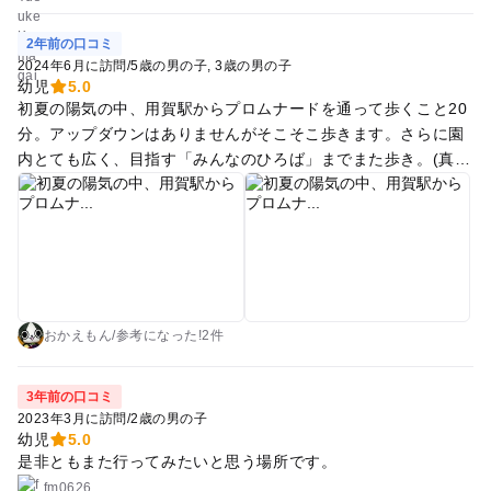
2年前の口コミ
2024年6月に訪問
/
5歳の男の子
3歳の男の子
幼児
5.0
初夏の陽気の中、用賀駅からプロムナードを通って歩くこと20
分。アップダウンはありませんがそこそこ歩きます。さらに園
内とても広く、目指す「みんなのひろば」までまた歩き。(真夏
はきつそうです) 5才児はターザンロープが楽しくて、何度も並
んでチャレンジしてました。(大人の介助が必要) こどもの森を
抜けて、吊り橋まで足をのばしました。大人が歩くとちょっと
揺れます。3才児は帰りほとんどオンブでした>_<
おかえもん
/
参考に
なった!
2件
3年前の口コミ
2023年3月に訪問
/
2歳の男の子
幼児
5.0
是非ともまた行ってみたいと思う場所です。
fm0626