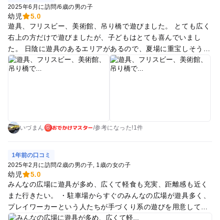
2025年6月に訪問
/
6歳の男の子
幼児
5.0
遊具、フリスビー、美術館、吊り橋で遊びました。 とても広く
右上の方だけで遊びましたが、子どもはとても喜んでいまし
た。 日陰に遊具のあるエリアがあるので、夏場に重宝しそうで
す。 ※近くに美術館もあります。
おでかけマスター
いづまん
/
参考に
なった!
1件
1年前の口コミ
2025年2月に訪問
/
2歳の男の子
1歳の女の子
幼児
5.0
みんなの広場に遊具が多め、広くて軽食も充実、距離感も近く
また行きたい。 ・駐車場からすぐのみんなの広場が遊具多く、
プレイワーカーという人たちが手づくり系の遊びを用意してく
れてるのが特色（毎回いるのかは不明） ・公園全体が広く、道