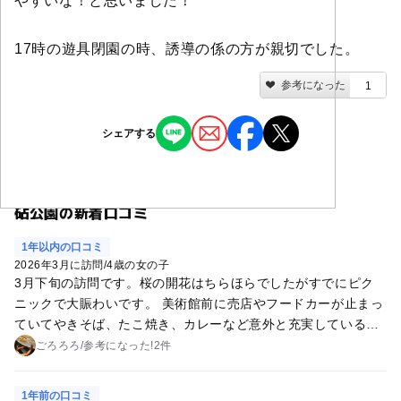
やすいな！と思いました！
17時の遊具閉園の時、誘導の係の方が親切でした。
参考になった
1
シェアする
砧公園の新着口コミ
1年以内の口コミ
2026年3月に訪問
/
4歳の女の子
3月下旬の訪問です。桜の開花はちらほらでしたがすでにピク
ニックで大賑わいです。 美術館前に売店やフードカーが止まっ
ていてやきそば、たこ焼き、カレーなど意外と充実しているの
で事前に用意がなくてもなんとかなります（混んではいます
ごろろろ
/
参考に
なった!
2件
が） 公園内ではテント、椅子の持ち込みは禁止です。警備の方
が回っています。ご注意ください！
1年前の口コミ