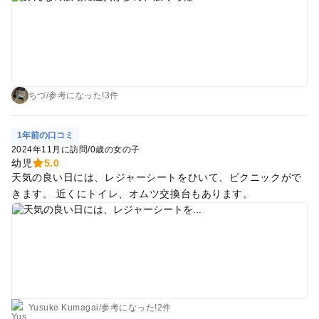
も整備されてるのでストライダーで楽しく回れた ・売店が2ヶ
所ほどあるが、キッチンカーも合わせて軽食が充実、お昼は十
分 ・広々していて、自然いっぱいなので下の子も落ち葉や木の
回りではしゃいでた
ちづ
/
参考に
なった!
3件
1年前の口コミ
2024年11月に訪問
/
0歳の女の子
幼児
5.0
天気の良い日には、レジャーシートをひいて、ピクニックがで
きます。 近くにトイレ、オムツ交換台もあります。
Yusuke Kumagai
/
参考に
なった!
2件