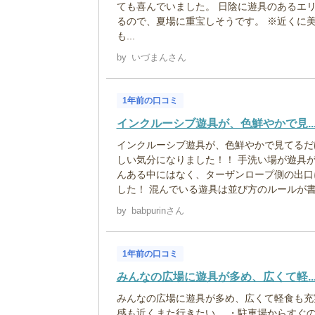
ても喜んでいました。 日陰に遊具のあるエ
るので、夏場に重宝しそうです。 ※近くに
も...
by
いづまんさん
1年前の口コミ
インクルーシブ遊具が、色鮮やかで見..
インクルーシブ遊具が、色鮮やかで見てるだ
しい気分になりました！！ 手洗い場が遊具
んある中にはなく、ターザンロープ側の出口
した！ 混んでいる遊具は並び方のルールが書い
by
babpurinさん
1年前の口コミ
みんなの広場に遊具が多め、広くて軽..
みんなの広場に遊具が多め、広くて軽食も充
感も近くまた行きたい。 ・駐車場からすぐ