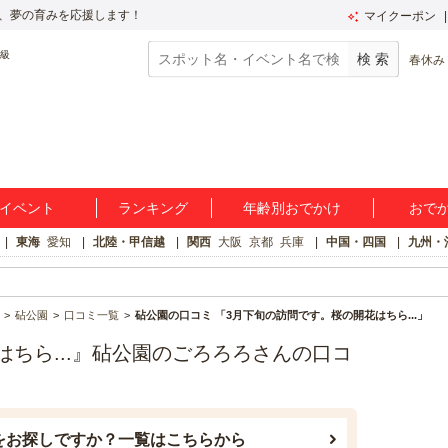
、夢の育みを応援します！
マイクーポン
春休み
イベント
ランキング
年齢別おでかけ
おで
東海
愛知
北陸・甲信越
関西
大阪
京都
兵庫
中国・四国
九州・
砧公園
口コミ一覧
砧公園の口コミ 「3月下旬の訪問です。桜の開花はちら...」
ちら...』砧公園のごろろろさんの口コ
をお探しですか？一覧はこちらから