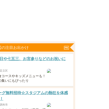
辺の注目お出かけ
日や七五三、お宮参りなどのお祝いに
足立区
食コースやキッズメニューも！
の集いにもぴったり
ーグ無料招待☆スタジアムの熱狂を体感
！
調布市