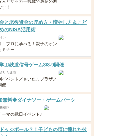
友人とサッカー観戦で最高の週
ごす！
金と老後資金の貯め方・増やし方＆こど
めのNISA活用術
イン
料！プロに学べる！親子のオン
セミナー
学ぶ鉄道信号ゲーム8/8-9開催
さいたま市
制イベント／さいたまプラザノ
開催
 参加無料◆ダイナソー・ゲームパーク
板橋区
テーマの縁日イベント♪
ドッジボール？！子どもの頃に憧れた技