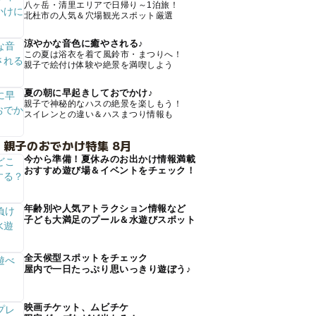
八ヶ岳・清里エリアで日帰り～1泊旅！
北杜市の人気＆穴場観光スポット厳選
涼やかな音色に癒やされる♪
この夏は浴衣を着て風鈴市・まつりへ！
親子で絵付け体験や絶景を満喫しよう
夏の朝に早起きしておでかけ♪
親子で神秘的なハスの絶景を楽しもう！
スイレンとの違い＆ハスまつり情報も
 親子のおでかけ特集 8月
今から準備！夏休みのお出かけ情報満載
おすすめ遊び場＆イベントをチェック！
年齢別や人気アトラクション情報など
子ども大満足のプール＆水遊びスポット
全天候型スポットをチェック
屋内で一日たっぷり思いっきり遊ぼう♪
映画チケット、ムビチケ