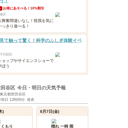
う！
お得にあそべる！10%割引
ン
港区
大興奮間違いなし！怪我を気に
いっきり遊べる！
見て触って驚く！科学のふしぎ体験イベ
千代田区
ショップやサイエンスショーで
学ぼう
世田谷区
今日・明日の天気予報
東京都世田谷区
月06日 12時00分
発表
木)
8月7日(金)
くもり
晴れ 一時 雨