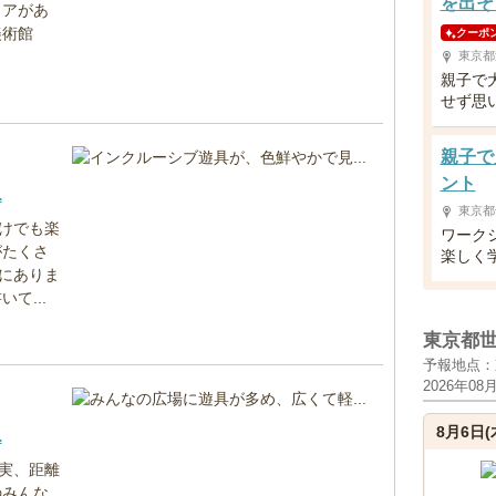
を出そ
リアがあ
美術館
クーポ
東京都
親子で
せず思
親子で
ント
.
東京都
けでも楽
ワーク
がたくさ
楽しく
にありま
て...
東京都
予報地点：
2026年08
8月6日(
.
実、距離
のみんな