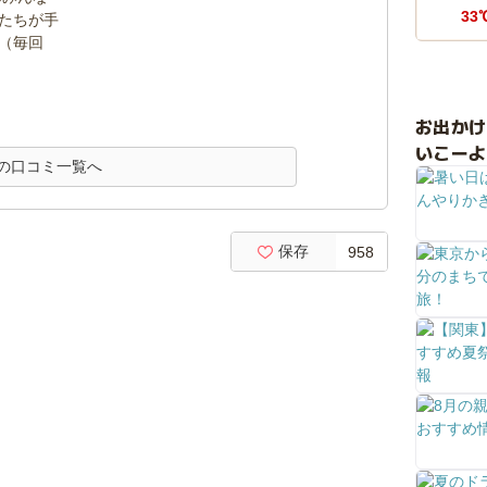
33
たちが手
（毎回
お出か
いこーよ
の口コミ一覧へ
保存
958