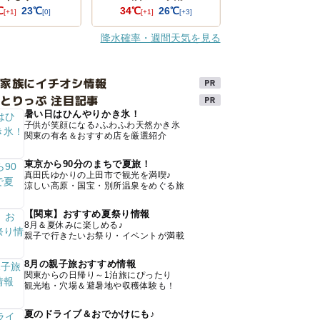
℃
23℃
34℃
26℃
[+1]
[0]
[+1]
[+3]
降水確率・週間天気を見る
け家族にイチオシ情報
とりっぷ 注目記事
暑い日はひんやりかき氷！
子供が笑顔になる♪ふわふわ天然かき氷
関東の有名＆おすすめ店を厳選紹介
東京から90分のまちで夏旅！
真田氏ゆかりの上田市で観光を満喫♪
涼しい高原・国宝・別所温泉をめぐる旅
【関東】おすすめ夏祭り情報
8月＆夏休みに楽しめる♪
親子で行きたいお祭り・イベントが満載
8月の親子旅おすすめ情報
関東からの日帰り～1泊旅にぴったり
観光地・穴場＆避暑地や収穫体験も！
夏のドライブ＆おでかけにも♪