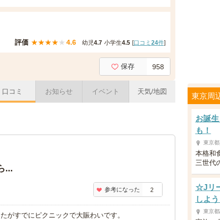
評価
★
★
★
★
★
4.6
幼児
4.7
小学生
4.5
[
口コミ
24
件
]
保存
958
口コミ
お知らせ
イベント
天気/地図
東京周
お誕生
も！
東京都
本格和
三世代
..
☆Jリ
参考になった
2
しよう
東京都
したがすでにピクニックで大賑わいです。