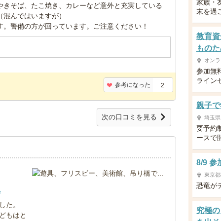
家族・
やきそば、たこ焼き、カレーなど意外と充実している
末を過
（混んではいますが）
す。警備の方が回っています。ご注意ください！
教育資
ものた
オンラ
参加無
ライン
参考になった
2
親子で
次の口コミを見る
埼玉県
要予約
ースで
8/9
東京都
恐竜が
.
した。
究極の
どもはと