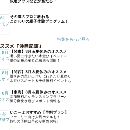
限定グッズなどが当たる！
その道のプロに教わる
こだわりの親子体験プログラム！
特集をもっと見る
オススメ「注目記事」
【関東】8月＆夏休みのオススメ
暑い夏に行きたい水遊びイベント♪
夏の定番恐竜＆昆虫展も開催！
【関西】8月＆夏休みのオススメ
夏休みの思い出作りに行きたい夏祭り
水遊びスポット＆子供無料イベントも
【東海】8月＆夏休みのオススメ
参加無料ポケモンスタンプラリー♪
気分爽快水遊びスポット情報も！
いこーよおすすめ【早割プラン】
ファミリー向け人気ホテルも！
旅行の予約は早めが断然お得♪