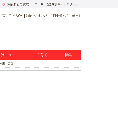
保存/あとで読む
ユーザー登録(無料)
ログイン
雨の日でもOK
動物とふれあう
1日中遊べるスポット
かけニュース
子育て
特集
沖縄
福岡