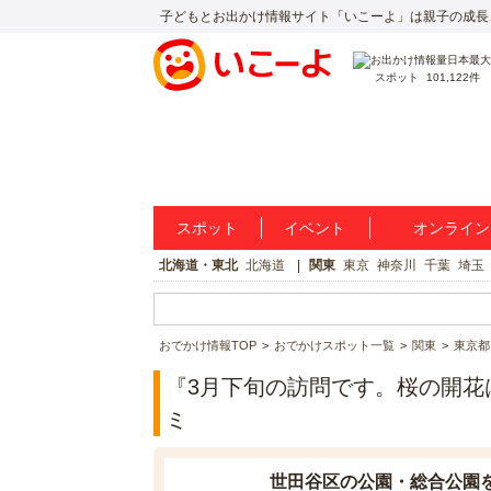
子どもとお出かけ情報サイト「いこーよ」は親子の成長
スポット
101,122件
スポット
イベント
オンライン
北海道・東北
北海道
関東
東京
神奈川
千葉
埼玉
おでかけ情報TOP
おでかけスポット一覧
関東
東京都
『3月下旬の訪問です。桜の開花は
ミ
世田谷区の公園・総合公園